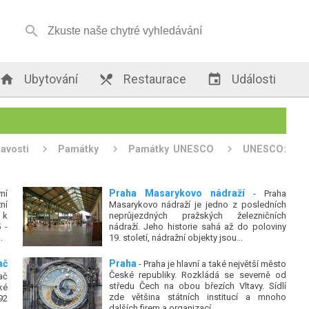


Ubytování

Restaurace

Události
mavosti
Památky
Památky UNESCO
UNESCO:
Praha Masarykovo nádraží
ní
- Praha
ní
Masarykovo nádraží je jedno z posledních
 k
neprůjezdných pražských železničních
 -
nádraží. Jeho historie sahá až do poloviny
.
19. století, nádražní objekty jsou...
ač
Praha
- Praha je hlavní a také největší město
České republiky. Rozkládá se severně od
ač
středu Čech na obou březích Vltavy. Sídlí
ké
zde většina státních institucí a mnoho
92
dalších firem a organizací.