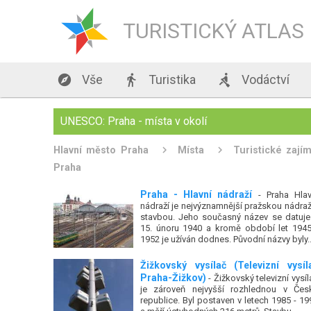
TURISTICKÝ ATLAS

Vše

Turistika

Vodáctví
UNESCO: Praha - místa v okolí
Hlavní město Praha
Místa
Turistické zají
Praha
Praha - Hlavní nádraží
- Praha Hlav
nádraží je nejvýznamnější pražskou nádraž
stavbou. Jeho současný název se datuje
15. únoru 1940 a kromě období let 1945
1952 je užíván dodnes. Původní názvy byly..
Žižkovský vysílač (Televizní vysíl
Praha-Žižkov)
- Žižkovský televizní vysíl
je zároveň nejvyšší rozhlednou v Čes
republice. Byl postaven v letech 1985 - 19