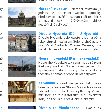
Národní muzeum
ký
- Národní muzeum je
ad
jednou z dominant České republiky.
st
Představuje největší muzeum naší republiky
a nabízí svým návštěvníkům sbírky
neuvěřitelné velikosti.
Divadlo Hybernia (Dům U Hybernů)
zi
-
se
Divadlo Hybernia bylo otevřeno po náročné
rekonstrukci muzikálem Golem, jehož autory
jsou Karel Svoboda, Zdeněk Zelenka, Lou
Fanák Hagen a Filip Renč. K otevření došlo...
Negrelliho viadukt (Karlínský viadukt)
ně
-
ta
Negrelliho viadukt je také znám pod názvem
ch
Karlínský viadukt. Starší název je viadukt
 s
Společnosti státní dráhy. Tato unikátní
..
technická památka propojila Masarykovo...
Karolinum
-
- Karolinum je architektonický
zi
komplex v Praze na Starém Městě. Nalézá se
ní
zde sídlo rektorátu Univerzity Karlovy. Ve své
Na
minulosti sloužilo Karolinum jako univerzitní
kolej, později sídlo právnické a lékařské...
in
Divadlo na Vinohradech
- Divadlo na