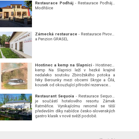
Restaurace Podháj
- Restaurace Podháj -
Modřišice
Zámecká restaurace
- Restaurace Pivovar
a Penzion GRASEL
Hostinec a kemp na Slapnici
- Hostinec a
kemp Na Slapnici leží v hezké krajině
nedaleko soutoku Zbirožského potoka a
řeky Berounky mezi obcemi Skryje a Čilá,
kousek od okouzlující přírodní rezervace...
Restaurant Sequoia
- Restaurace Sequoia
je součástí hotelového resortu Zámek
Ratměřice. Vynikajícímu renomé se těší
především díky nabídce česko-slovenských
gastro klasik v nové svěží podobě.