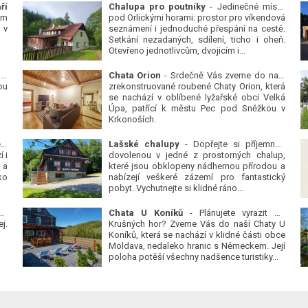
ří
Chalupa pro poutníky
- Jedinečné místo
ým
pod Orlickými horami: prostor pro víkendová
 v
seznámení i jednoduché přespání na cestě.
Setkání nezadaných, sdílení, ticho i oheň.
Otevřeno jednotlivcům, dvojicím i...
 v
Chata Orion
- Srdečně Vás zveme do naší
ou
zrekonstruované roubené Chaty Orion, která
se nachází v oblíbené lyžařské obci Velká
Úpa, patřící k městu Pec pod Sněžkou v
Krkonoších.
Platanová alej u pivovaru v Protivíně
-
Lašské chalupy
- Dopřejte si příjemnou
 i
dovolenou v jedné z prostorných chalup,
 a
které jsou obklopeny nádhernou přírodou a
ko
nabízejí veškeré zázemí pro fantastický
pobyt. Vychutnejte si klidné ráno...
se
Chata U Koníků
- Plánujete vyrazit do
j.
Krušných hor? Zveme Vás do naší Chaty U
Koníků, která se nachází v klidné části obce
Moldava, nedaleko hranic s Německem. Její
poloha potěší všechny nadšence turistiky...