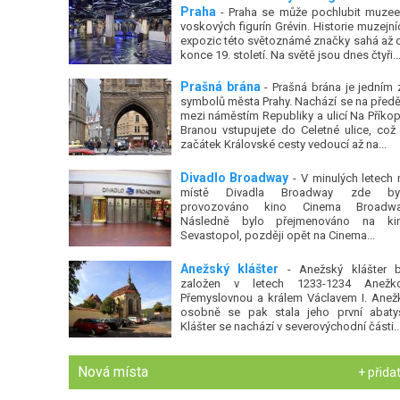
Praha
- Praha se může pochlubit muze
voskových figurín Grévin. Historie muzejní
expozic této světoznámé značky sahá až 
konce 19. století. Na světě jsou dnes čtyři..
Prašná brána
- Prašná brána je jedním 
symbolů města Prahy. Nachází se na předě
mezi náměstím Republiky a ulicí Na Příkop
Branou vstupujete do Celetné ulice, což 
začátek Královské cesty vedoucí až na...
Divadlo Broadway
- V minulých letech 
místě Divadla Broadway zde by
provozováno kino Cinema Broadwa
Následně bylo přejmenováno na ki
Sevastopol, později opět na Cinema...
Anežský klášter
- Anežský klášter b
založen v letech 1233-1234 Anežk
Přemyslovnou a králem Václavem I. Anež
osobně se pak stala jeho první abatyš
Klášter se nachází v severovýchodní části..
Nová místa
+ přida