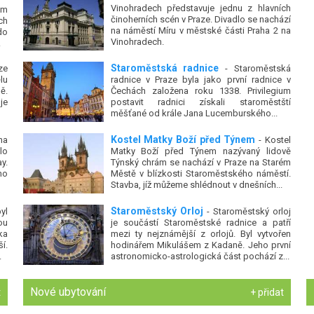
Vinohradech představuje jednu z hlavních
em
činoherních scén v Praze. Divadlo se nachází
ch
na náměstí Míru v městské části Praha 2 na
do
Vinohradech.
.
Staroměstská radnice
ze
- Staroměstská
lu
radnice v Praze byla jako první radnice v
ě.
Čechách založena roku 1338. Privilegium
je
postavit radnici získali staroměstští
měšťané od krále Jana Lucemburského...
Kostel Matky Boží před Týnem
na
- Kostel
lo
Matky Boží před Týnem nazývaný lidově
y.
Týnský chrám se nachází v Praze na Starém
no
Městě v blízkosti Staroměstského náměstí.
Stavba, jíž můžeme shlédnout v dnešních...
Staroměstský Orloj
yl
- Staroměstský orloj
ou
je součástí Staroměstské radnice a patří
ka
mezi ty nejznámější z orlojů. Byl vytvořen
í.
hodinářem Mikulášem z Kadaně. Jeho první
.
astronomicko-astrologická část pochází z...
Nové ubytování
t
+ přidat