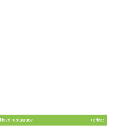
Nové restaurace
+ přidat