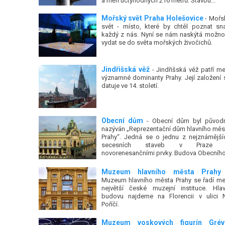
a měří úctyhodných 216 metrů. Stavbu...
Mořský svět Praha Holešovice
- Mořs
svět - místo, které by chtěl poznat sn
každý z nás. Nyní se nám naskýtá možno
vydat se do světa mořských živočichů.
Jindřišská věž
- Jindřišská věž patří me
významné dominanty Prahy. Její založení 
datuje ve 14. století.
Obecní dům
- Obecní dům byl původ
nazýván „Reprezentační dům hlavního měs
Prahy“. Jedná se o jednu z nejznámější
secesních staveb v Praze
novorenesančními prvky. Budova Obecního.
Muzeum hlavního města Prahy
Muzeum hlavního města Prahy se řadí me
největší české muzejní instituce. Hlav
budovu najdeme na Florencii v ulici 
Poříčí.
Muzeum voskových figurín Grév