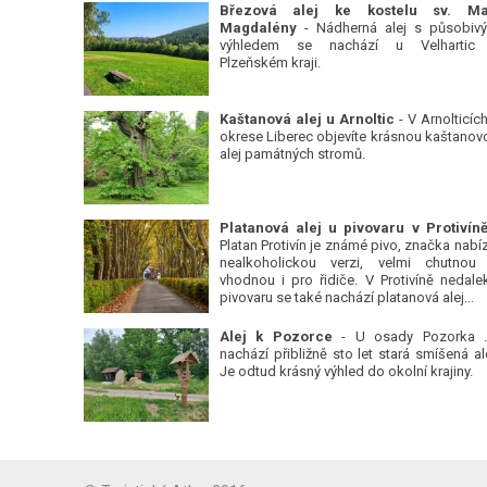
Březová alej ke kostelu sv. Ma
Magdalény
- Nádherná alej s působiv
výhledem se nachází u Velhartic
Plzeňském kraji.
Kaštanová alej u Arnoltic
- V Arnolticích
okrese Liberec objevíte krásnou kaštanov
alej památných stromů.
Platan Protivín je známé pivo, značka nabízí
nealkoholickou verzi, velmi chutnou
vhodnou i pro řidiče. V Protivíně nedale
pivovaru se také nachází platanová alej...
Alej k Pozorce
- U osady Pozorka 
nachází přibližně sto let stará smíšená ale
Je odtud krásný výhled do okolní krajiny.