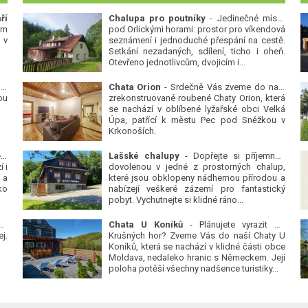
ří
Chalupa pro poutníky
- Jedinečné místo
ým
pod Orlickými horami: prostor pro víkendová
 v
seznámení i jednoduché přespání na cestě.
Setkání nezadaných, sdílení, ticho i oheň.
Otevřeno jednotlivcům, dvojicím i...
 v
Chata Orion
- Srdečně Vás zveme do naší
ou
zrekonstruované roubené Chaty Orion, která
se nachází v oblíbené lyžařské obci Velká
Úpa, patřící k městu Pec pod Sněžkou v
Krkonoších.
Platanová alej u pivovaru v Protivíně
-
Lašské chalupy
- Dopřejte si příjemnou
 i
dovolenou v jedné z prostorných chalup,
 a
které jsou obklopeny nádhernou přírodou a
ko
nabízejí veškeré zázemí pro fantastický
pobyt. Vychutnejte si klidné ráno...
se
Chata U Koníků
- Plánujete vyrazit do
j.
Krušných hor? Zveme Vás do naší Chaty U
Koníků, která se nachází v klidné části obce
Moldava, nedaleko hranic s Německem. Její
poloha potěší všechny nadšence turistiky...