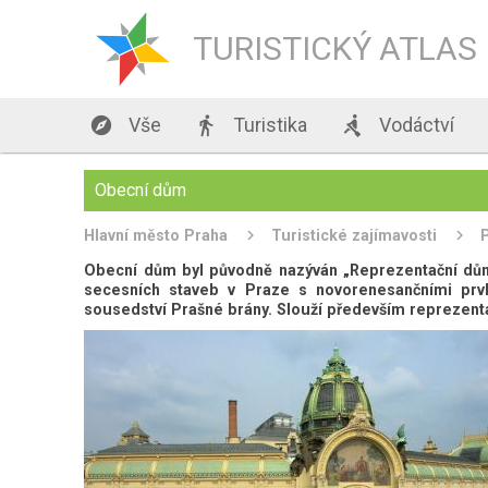
TURISTICKÝ ATLAS

Vše

Turistika

Vodáctví
Obecní dům
Hlavní město Praha
Turistické zajímavosti
Obecní dům byl původně nazýván „Reprezentační dům
secesních staveb v Praze s novorenesančními prv
sousedství Prašné brány. Slouží především reprezen