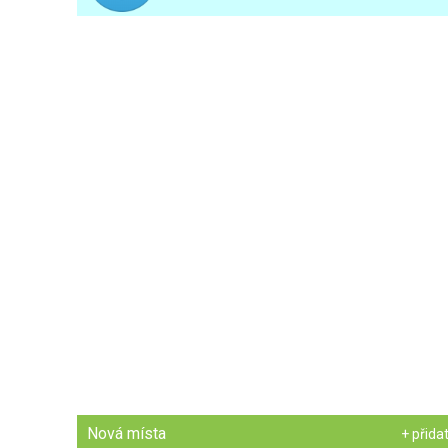
Nová místa
+ přida