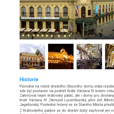
Historie
Původně na místě dnešního Obecního domu stála rezidenc
zde byl postaven na podnět Krále Václava IV. kolem roku 
Zahrnoval nejen královský palác, ale i domy pro dvořany,
bratr Václava IV. Zikmund Lucemburský, jeho zeť Albrech
Jagellonský. Posledně řečený se ze Starého Města přestě
Z Královského paláce se do dnešní doby zachoval jen ná