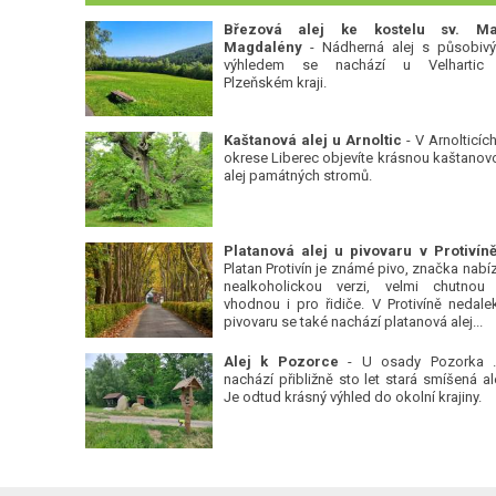
Březová alej ke kostelu sv. Ma
Magdalény
- Nádherná alej s působiv
výhledem se nachází u Velhartic
Plzeňském kraji.
Kaštanová alej u Arnoltic
- V Arnolticích
okrese Liberec objevíte krásnou kaštanov
alej památných stromů.
Platan Protivín je známé pivo, značka nabízí
nealkoholickou verzi, velmi chutnou
vhodnou i pro řidiče. V Protivíně nedale
pivovaru se také nachází platanová alej...
Alej k Pozorce
- U osady Pozorka 
nachází přibližně sto let stará smíšená ale
Je odtud krásný výhled do okolní krajiny.