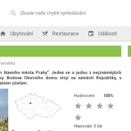


Ubytování

Restaurace

Události
Památky
 hlavního města Prahy“. Jedná se o jednu z nejznámějších
ky. Budova Obecního domu stojí na náměstí Republiky, v
tačním účelům.
Hodnocení
100%





Hlasovalo 3 lidí