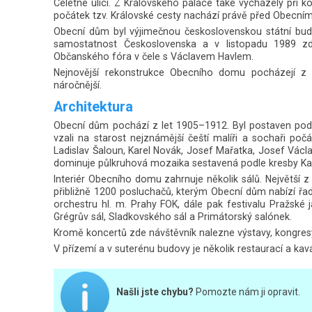
Celetné ulici. Z Královského paláce také vycházely při 
počátek tzv. Královské cesty nachází právě před Obecn
Obecní dům byl výjimečnou československou státní budo
samostatnost Československa a v listopadu 1989 zde
Občanského fóra v čele s Václavem Havlem.
Nejnovější rekonstrukce Obecního domu pocházejí z 
náročnější.
Architektura
Obecní dům pochází z let 1905–1912. Byl postaven podle
vzali na starost nejznámější čeští malíři a sochaři počá
Ladislav Šaloun, Karel Novák, Josef Mařatka, Josef Václ
dominuje půlkruhová mozaika sestavená podle kresby Karl
Interiér Obecního domu zahrnuje několik sálů. Největší z 
přibližně 1200 posluchačů, kterým Obecní dům nabízí ř
orchestru hl. m. Prahy FOK, dále pak festivalu Pražské
Grégrův sál, Sladkovského sál a Primátorský salónek.
Kromě koncertů zde návštěvník nalezne výstavy, kongresy
V přízemí a v suterénu budovy je několik restaurací a kav
Našli jste chybu?
Pomozte nám ji opravit.