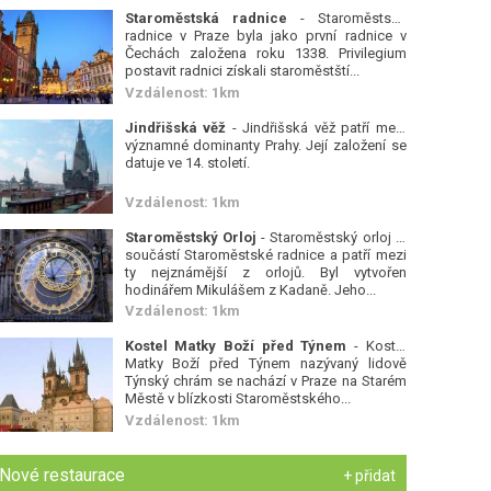
Staroměstská radnice
- Staroměstská
radnice v Praze byla jako první radnice v
Čechách založena roku 1338. Privilegium
postavit radnici získali staroměstští...
Vzdálenost: 1km
Jindřišská věž
- Jindřišská věž patří mezi
významné dominanty Prahy. Její založení se
datuje ve 14. století.
Vzdálenost: 1km
Staroměstský Orloj
- Staroměstský orloj je
součástí Staroměstské radnice a patří mezi
ty nejznámější z orlojů. Byl vytvořen
hodinářem Mikulášem z Kadaně. Jeho...
Vzdálenost: 1km
Kostel Matky Boží před Týnem
- Kostel
Matky Boží před Týnem nazývaný lidově
Týnský chrám se nachází v Praze na Starém
Městě v blízkosti Staroměstského...
Vzdálenost: 1km
Nové restaurace
+ přidat