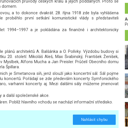
korunovacích průvody českých králů a jejich poddaných. Proto se
ím domem.
vou, a to dokonce dvakrát. 28. října 1918 zde byla vyhlášena
 proběhlo první setkání komunistické vlády s představiteli
A
P
let 1994–1997 a je pokládána za finančně i architektonicky
 plánů architektů A. Balšánka a O. Polívky. Výzdobu budovy si
tku 20. století: Mikoláš Aleš, Max Švabinský, František Ženíšek,
av Myslbek, Alfons Mucha a Jan Preisler. Průčelí Obecního domu
a Špillara.
nich je Smetanova síň, jenž slouží jako koncertní sál. Sál pojme
adu koncertů. Pořádají se zde především koncerty Symfonického
 jaro, varhanní koncerty aj. Mezi dalšími sály můžeme jmenovat
 a další společenské akce.
áren. Poblíž hlavního vchodu se nachází informační středisko.
Nahlásit chybu