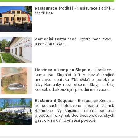
Restaurace Podháj
- Restaurace Podháj -
Modřišice
Zámecká restaurace
- Restaurace Pivovar
a Penzion GRASEL
Hostinec a kemp na Slapnici
- Hostinec a
kemp Na Slapnici leží v hezké krajině
nedaleko soutoku Zbirožského potoka a
řeky Berounky mezi obcemi Skryje a Čilá,
kousek od okouzlující přírodní rezervace...
Restaurant Sequoia
- Restaurace Sequoia
je součástí hotelového resortu Zámek
Ratměřice. Vynikajícímu renomé se těší
především díky nabídce česko-slovenských
gastro klasik v nové svěží podobě.