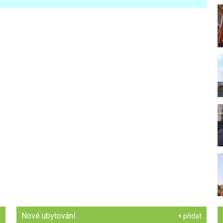
Nové ubytování
t
+ přidat