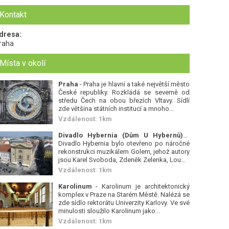
Kontakt
dresa:
raha
Místa v okolí
Praha
- Praha je hlavní a také největší město
České republiky. Rozkládá se severně od
středu Čech na obou březích Vltavy. Sídlí
zde většina státních institucí a mnoho...
Vzdálenost: 1km
Divadlo Hybernia (Dům U Hybernů)
-
Divadlo Hybernia bylo otevřeno po náročné
rekonstrukci muzikálem Golem, jehož autory
jsou Karel Svoboda, Zdeněk Zelenka, Lou...
Vzdálenost: 1km
Karolinum
- Karolinum je architektonický
komplex v Praze na Starém Městě. Nalézá se
zde sídlo rektorátu Univerzity Karlovy. Ve své
minulosti sloužilo Karolinum jako...
Vzdálenost: 1km