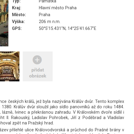
Typ:
Památka
Kraj:
Hlavní město Praha
Město:
Praha
Výška:
206 m n.m.
GPS:
50°5'15.431"N, 14°25'41.667"E
e českých králů, jež byla nazývána Králův dvůr. Tento komplex
1380. Králův dvůr sloužil jako sídlo panovníků až do roku 1484.
 lázně, lvinec a překrásnou zahradu. V Královském dvoře sídlil i
t II. Rakouský, Ladislav Pohrobek, Jiří z Poděbrad a Vladislav
hoval zpět na Pražský hrad.
zev přilehlé ulice Královodvorská a průchod do Prašné brány v