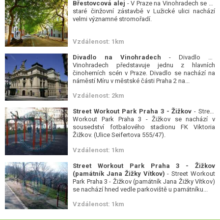
Břestovcová alej
- V Praze na Vinohradech se ve
staré činžovní zástavbě v Lužické ulici nachází
velmi významné stromořadí.
Vzdálenost: 1km
Divadlo na Vinohradech
- Divadlo na
Vinohradech představuje jednu z hlavních
činoherních scén v Praze. Divadlo se nachází na
náměstí Míru v městské části Praha 2 na...
Vzdálenost: 2km
Street Workout Park Praha 3 - Žižkov
- Street
Workout Park Praha 3 - Žižkov se nachází v
sousedství fotbalového stadionu FK Viktoria
Žižkov. (Ulice Seifertova 555/47).
Vzdálenost: 1km
Street Workout Park Praha 3 - Žižkov
(památník Jana Žižky Vítkov)
- Street Workout
Park Praha 3 - Žižkov (památník Jana Žižky Vítkov)
se nachází hned vedle parkoviště u památníku...
Vzdálenost: 1km