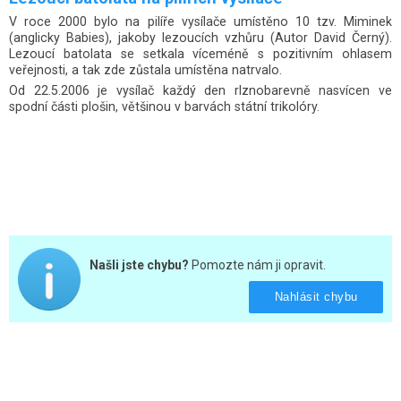
V roce 2000 bylo na pilíře vysílače umístěno 10 tzv. Miminek
(anglicky Babies), jakoby lezoucích vzhůru (Autor David Černý).
Lezoucí batolata se setkala víceméně s pozitivním ohlasem
veřejnosti, a tak zde zůstala umístěna natrvalo.
Od 22.5.2006 je vysílač každý den rlznobarevně nasvícen ve
spodní části plošin, většinou v barvách státní trikolóry.
Našli jste chybu?
Pomozte nám ji opravit.
Nahlásit chybu