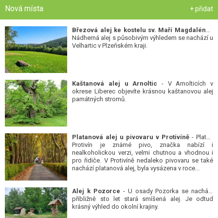
Nová místa
+ přidat
Březová alej ke kostelu sv. Maří Magdalény
-
Nádherná alej s působivým výhledem se nachází u
Velhartic v Plzeňském kraji.
Kaštanová alej u Arnoltic
- V Arnolticích v
okrese Liberec objevíte krásnou kaštanovou alej
památných stromů.
Platanová alej u pivovaru v Protivíně
- Platan
Protivín je známé pivo, značka nabízí i
nealkoholickou verzi, velmi chutnou a vhodnou i
pro řidiče. V Protivíně nedaleko pivovaru se také
nachází platanová alej, byla vysázena v roce...
Alej k Pozorce
- U osady Pozorka se nachází
přibližně sto let stará smíšená alej. Je odtud
krásný výhled do okolní krajiny.