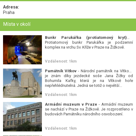
Adresa:
Praha
Místa v okolí
Bunkr Parukářka (protiatomový kryt)
-
Protiatomový bunkr Parukářka je podzemní
komplex na vrchu Sv. Kříže v Praze na Žižkově.
Vzdálenost: 1km
Památník Vítkov
- Národní památník na Vítkově
je znám díky jezdecké soše Jana Žižky od
Bohumila Kafky, která je na Vítkově hoře
nepřehlédnutelná. Jedná se totiž o největší...
Vzdálenost: 1km
Armádní muzeum v Praze
- Armádní muzeum
se nachází v Praze na Žižkově. Je rozprostřeno v
budovách Památníku národního osvobození.
Vzdálenost: 1km