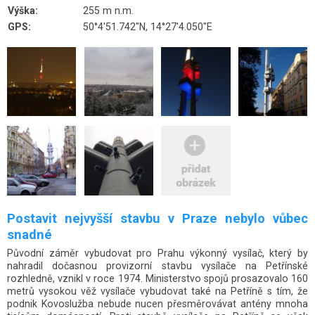
Výška:
255 m n.m.
GPS:
50°4'51.742"N, 14°27'4.050"E
Postavit nejvyšší stavbu v Praze nebylo vůbec
snadné
Původní záměr vybudovat pro Prahu výkonný vysílač, který by
nahradil dočasnou provizorní stavbu vysílače na Petřínské
rozhledně, vznikl v roce 1974. Ministerstvo spojů prosazovalo 160
metrů vysokou věž vysílače vybudovat také na Petříně s tím, že
podnik Kovoslužba nebude nucen přesměrovávat antény mnoha