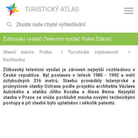

TURISTICKÝ ATLAS

Žižkovský vysílač (Televizní vysílač Praha-Žižkov)
Hlavní město Praha
Turistické zajímavosti
Rozhledny
Žižkovský televizní vysílač je zároveň nejvyšší rozhlednou v
České republice. Byl postaven v letech 1985 - 1992 a měří
úctyhodných 216 metrů. Stavbu prováděly Inženýrské a
průmyslové stavby Ostrava podle projektu architekta Václava
Aulického a statiků Jiřího Kozáka a Alexe Béma. Nejvyšší
stavba v Praze se může pochlubit mnoha novými technickými
postupy a při stavbě bylo uplatněno i několik patentů.