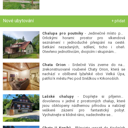
Nové ubytování
+ přidat
Chalupa pro poutníky
- Jedinečné místo pod
Orlickými horami: prostor pro víkendová
seznámení i jednoduché přespání na cestě.
Setkání nezadaných, sdílení, ticho i oheň.
Otevřeno jednotlivcům, dvojicím i skupinám...
Chata Orion
- Srdečně Vás zveme do naší
zrekonstruované roubené Chaty Orion, která se
nachází v oblíbené lyžařské obci Velká Úpa,
patřící k městu Pec pod Sněžkou v Krkonoších.
Lašské chalupy
- Dopřejte si příjemnou
dovolenou v jedné z prostorných chalup, které
jsou obklopeny nádhernou přírodou a nabízejí
veškeré zázemí pro fantastický pobyt.
Vychutnejte si klidné ráno, nadechněte se...
Chata U Koníků
- Plánujete vyrazit do Krušných