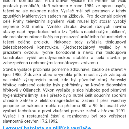
tisícům domácností. Proti stavbě vysílače na Petříně se však
postavili památkáři, kteří nakonec v roce 1984 ve sporu uspěli,
řešení se ale nakonec našlo. Vysílač měl být postaven v tehdy
zpustlých Mahlerových sadech na Žižkově. Pro dokonalé pokrytí
celé Prahy televizním signálem však musel být stožár vysoký
nejméně 200 metrů. Vzniklo zhruba dvacet různých návrhů
stavby, např. hyperboloid nebo tzv. "jehla s napíchnutým jablkem",
ale radiokomunikace tlačily na prosazení unikátního futuristického
řešení celého projektu. Nakonec tedy zvítězila třísloupová
železobetonová konstrukce. (Jednostožárový vysílač by v
pražském ovzduší rychle korodoval a navíc má třísloupová
konstrukce vyšší aerodynamickou stabilitu a celá stavba je
zabezpečena i ochrannými laminátovými vrstvami).
Stavba vysílače probíhala poměrně zdlouhavě, začalo se stavět v
říjnu 1985, Židovská obec si vynutila přítomnost svých zástupců
na místě výkopových prací, kde byl původně starý židovský
hřbitov, nalezené ostatky byly pohřbívány na Novém židovském
hřbitově v Olšanech. Výkon vysílače je sice hluboko pod přísnými
hygienickými limity, ale i přesto bylo nutné čelit soudním sporům
ohledně zátěže z elektromagnetického zážení. I přes všechny
peripetie se nakonec mohla na přelomu 80. a 90. let osadit věž
vysílací technikou a první zkušební provoz začal v březnu 1991.
Vysílač i s restaurační částí a rozhlednou byl pro veřejnost
slavnostně otevřen 17.2.1992.
Lezoucí batolata na pilířích vysílače