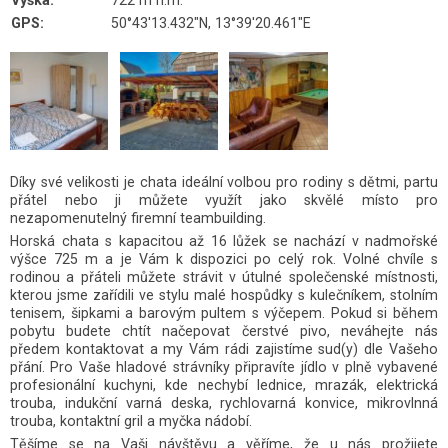
Výška:
722 m n.m.
GPS:
50°43'13.432"N, 13°39'20.461"E
Díky své velikosti je chata ideální volbou pro rodiny s dětmi, partu
přátel nebo ji můžete využít jako skvělé místo pro
nezapomenutelný firemní teambuilding.
Horská chata s kapacitou až 16 lůžek se nachází v nadmořské
výšce 725 m a je Vám k dispozici po celý rok. Volné chvíle s
rodinou a přáteli můžete strávit v útulné společenské místnosti,
kterou jsme zařídili ve stylu malé hospůdky s kulečníkem, stolním
tenisem, šipkami a barovým pultem s výčepem. Pokud si během
pobytu budete chtít načepovat čerstvé pivo, neváhejte nás
předem kontaktovat a my Vám rádi zajistíme sud(y) dle Vašeho
přání. Pro Vaše hladové strávníky připravíte jídlo v plně vybavené
profesionální kuchyni, kde nechybí lednice, mrazák, elektrická
trouba, indukční varná deska, rychlovarná konvice, mikrovlnná
trouba, kontaktní gril a myčka nádobí.
Těšíme se na Vaši návštěvu a věříme, že u nás prožijete