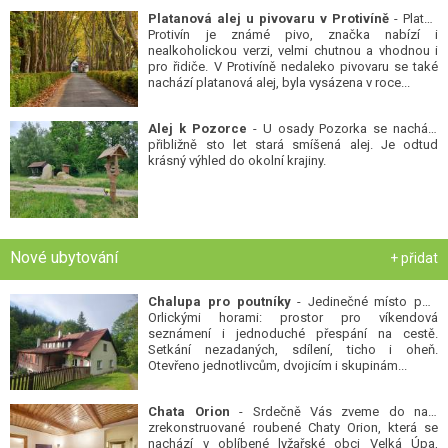
Platanová alej u pivovaru v Protivíně
- Platan
Protivín je známé pivo, značka nabízí i
nealkoholickou verzi, velmi chutnou a vhodnou i
pro řidiče. V Protivíně nedaleko pivovaru se také
nachází platanová alej, byla vysázena v roce...
Alej k Pozorce
- U osady Pozorka se nachází
přibližně sto let stará smíšená alej. Je odtud
krásný výhled do okolní krajiny.
Nové ubytování
+ přidat
Chalupa pro poutníky
- Jedinečné místo pod
Orlickými horami: prostor pro víkendová
seznámení i jednoduché přespání na cestě.
Setkání nezadaných, sdílení, ticho i oheň.
Otevřeno jednotlivcům, dvojicím i skupinám...
Chata Orion
- Srdečně Vás zveme do naší
zrekonstruované roubené Chaty Orion, která se
nachází v oblíbené lyžařské obci Velká Úpa,