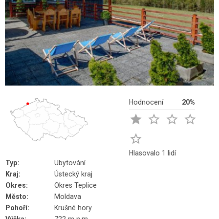
Hodnocení
20%





Hlasovalo 1 lidí
Typ:
Ubytování
Kraj:
Ústecký kraj
Okres:
Okres Teplice
Město:
Moldava
Pohoří:
Krušné hory