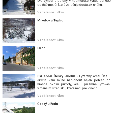
své výhodné polohy v nadmořské výšce od 600
do 869 metrů, která zaručuje dostatek sněhu...
Vzdálenost: 6km
Mikulov u Teplic
Vzdálenost: 6km
Hrob
Vzdálenost: 9km
Ski areál Český Jiřetín
- Lyžařský areál Český
Jiřetín Vám může nabídnout nejen pohled do
krásné okolní přírody, ale i příjemné lyžování
v menším středisku, které není přelidněno...
Vzdálenost: 9km
Český Jiřetín