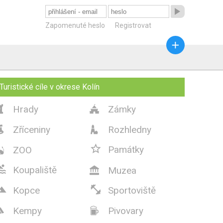

Zapomenuté heslo
Registrovat

Turistické cíle v okrese Kolín
Hrady
Zámky


Zříceniny
Rozhledny



Památky
ZOO


Koupaliště
Muzea



Kopce
Sportoviště
Kempy
Pivovary

