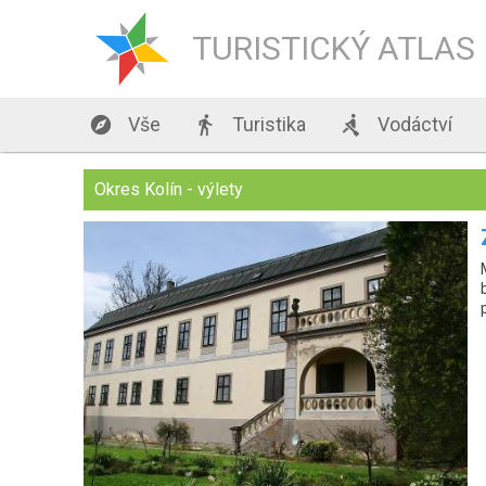
TURISTICKÝ ATLAS

Vše

Turistika

Vodáctví
Okres Kolín - výlety