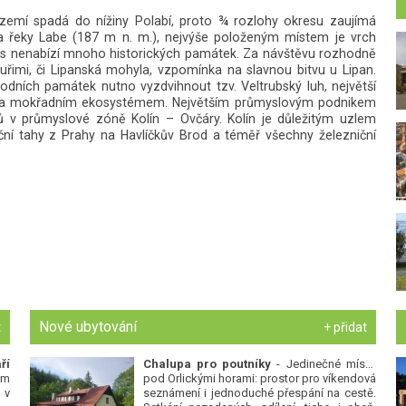
 území spadá do nížiny Polabí, proto ¾ rozlohy okresu zaujímá
a řeky Labe (187 m n. m.), nejvýše položeným místem je vrch
kres nenabízí mnoho historických památek. Za návštěvu rozhodně
řimi, či Lipanská mohyla, vzpomínka na slavnou bitvu u Lipan.
odních památek nutno vyzdvihnout tzv. Veltrubský luh, největší
m a mokřadním ekosystémem. Největším průmyslovým podnikem
 v průmyslové zóně Kolín – Ovčáry. Kolín je důležitým uzlem
lniční tahy z Prahy na Havlíčkův Brod a téměř všechny železniční
Nové ubytování
t
+ přidat
ří
Chalupa pro poutníky
- Jedinečné místo
ým
pod Orlickými horami: prostor pro víkendová
 v
seznámení i jednoduché přespání na cestě.