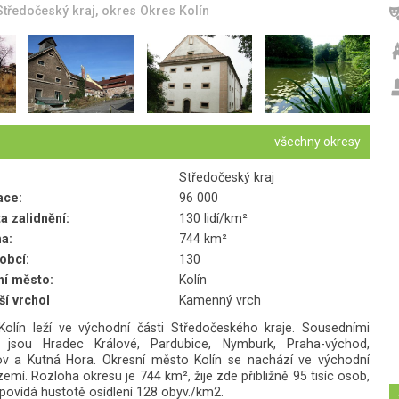
Středočeský kraj
, okres
Okres Kolín
všechny okresy
Středočeský kraj
ace:
96 000
a zalidnění:
130 lidí/km²
a:
744 km²
obcí:
130
í město:
Kolín
ší vrchol
Kamenný vrch
Kolín leží ve východní části Středočeského kraje. Sousedními
 jsou Hradec Králové, Pardubice, Nymburk, Praha-východ,
v a Kutná Hora. Okresní město Kolín se nachází ve východní
zemí. Rozloha okresu je 744 km², žije zde přibližně 95 tisíc osob,
povídá hustotě osídlení 128 obyv./km2.