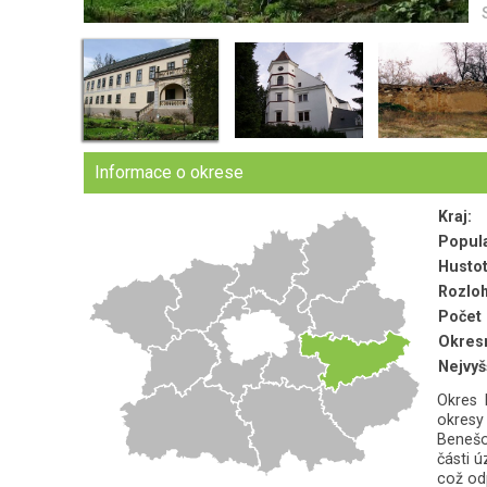
Informace o okrese
Kraj:
Popul
Hustot
Rozloh
Počet 
Okresn
Nejvyš
Okres 
okresy
Benešo
části ú
což od