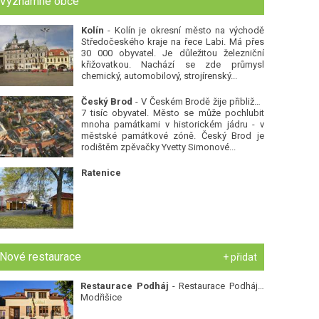
Významné obce
Kolín
- Kolín je okresní město na východě
Středočeského kraje na řece Labi. Má přes
30 000 obyvatel. Je důležitou železniční
křižovatkou. Nachází se zde průmysl
chemický, automobilový, strojírenský...
Český Brod
- V Českém Brodě žije přibližně
7 tisíc obyvatel. Město se může pochlubit
mnoha památkami v historickém jádru - v
městské památkové zóně. Český Brod je
rodištěm zpěvačky Yvetty Simonové...
Ratenice
Nové restaurace
+ přidat
Restaurace Podháj
- Restaurace Podháj -
Modřišice