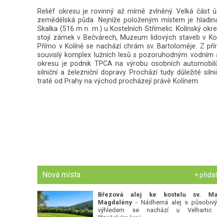
Reliéf okresu je rovinný až mírně zvlněný. Velká část
zemědělská půda. Nejníže položeným místem je hladin
Skalka (516 m n. m.) u Kostelních Střímelic. Kolínský o
stojí zámek v Bečvárech, Muzeum lidových staveb v Kou
Přímo v Kolíně se nachází chrám sv. Bartoloměje. Z přír
souvislý komplex lužních lesů s pozoruhodným vodní
okresu je podnik TPCA na výrobu osobních automobilů
silniční a železniční dopravy. Prochází tudy důležité si
tratě od Prahy na východ procházejí právě Kolínem.
Nová místa
+ přida
Březová alej ke kostelu sv. Ma
Magdalény
- Nádherná alej s působiv
výhledem se nachází u Velhartic