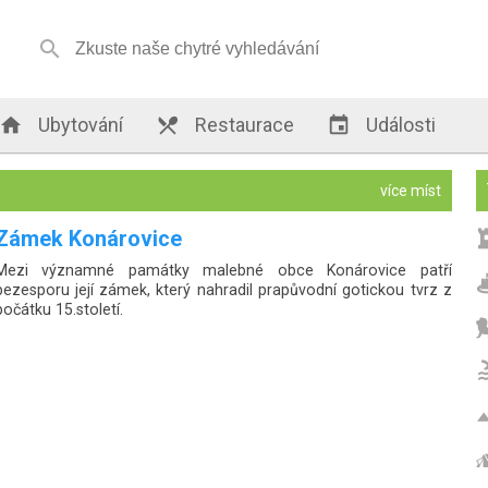


Ubytování

Restaurace

Události
více míst
Zámek Konárovice
Mezi významné památky malebné obce Konárovice patří
bezesporu její zámek, který nahradil prapůvodní gotickou tvrz z
počátku 15.století.