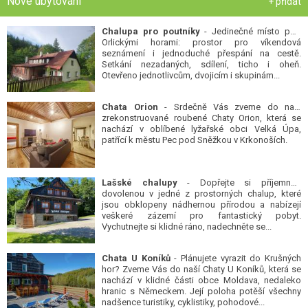
Nové ubytování
+ přidat
Chalupa pro poutníky
- Jedinečné místo pod
Orlickými horami: prostor pro víkendová
seznámení i jednoduché přespání na cestě.
Setkání nezadaných, sdílení, ticho i oheň.
Otevřeno jednotlivcům, dvojicím i skupinám...
Chata Orion
- Srdečně Vás zveme do naší
zrekonstruované roubené Chaty Orion, která se
nachází v oblíbené lyžařské obci Velká Úpa,
patřící k městu Pec pod Sněžkou v Krkonoších.
Lašské chalupy
- Dopřejte si příjemnou
dovolenou v jedné z prostorných chalup, které
jsou obklopeny nádhernou přírodou a nabízejí
veškeré zázemí pro fantastický pobyt.
Vychutnejte si klidné ráno, nadechněte se...
Chata U Koníků
- Plánujete vyrazit do Krušných
hor? Zveme Vás do naší Chaty U Koníků, která se
nachází v klidné části obce Moldava, nedaleko
hranic s Německem. Její poloha potěší všechny
nadšence turistiky, cyklistiky, pohodové...