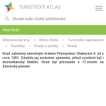

TURISTICKÝ ATLAS

Hrad Kolín
Středočeský kraj
Okres Kolín
Turistické zajímavosti
Památky
Hrady a zámky
Hrady
Hrad založený samotným králem Přemyslem Otakarem II. již v
roce 1261. Zdobilo jej mohutné opevnění, jehož součástí byl i
dominikánský klášter. Hrad byl přestavěn v 17.století na
Zámecký pivovar.