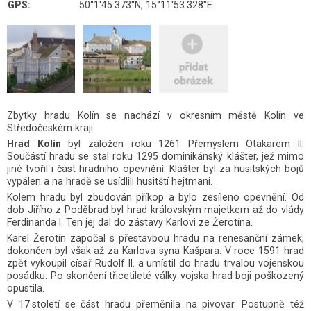
GPS:
50°1'45.373"N, 15°11'53.328"E
Zbytky hradu Kolín se nachází v okresním městě
Kolín
ve
Středočeském kraji
.
Hrad Kolín
byl založen roku 1261 Přemyslem Otakarem II.
Součástí hradu se stal roku 1295 dominikánský klášter, jež mimo
jiné tvořil i část hradního opevnění. Klášter byl za husitských bojů
vypálen a na hradě se usídlili husitští hejtmani.
Kolem hradu byl zbudován příkop a bylo zesíleno opevnění. Od
dob Jiřího z Poděbrad byl hrad královským majetkem až do vlády
Ferdinanda I. Ten jej dal do zástavy Karlovi ze Žerotína.
Karel Žerotín započal s přestavbou hradu na renesanční zámek,
dokončen byl však až za Karlova syna Kašpara. V roce 1591 hrad
zpět vykoupil císař Rudolf II. a umístil do hradu trvalou vojenskou
posádku. Po skončení třicetileté války vojska hrad boji poškozený
opustila.
V 17.století se část hradu přeměnila na pivovar. Postupně též