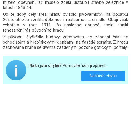
mizelo opevnění, až muselo zcela ustoupit stavbě železnice v
letech 1843-44.
Od té doby celý areál hradu ovládlo pivovarnictví, na počátku
20.století zde vznikla dokonce i restaurace a divadlo. Obojí však
vyhořelo v roce 1911. Po následné obnově zcela zanikl
renesanční ráz původního hradu.
Z původní čtyřkřídlé budovy zachována jen západní část se
schodištěm a hřebínkovými klenbami, na fasádě sgrafita. Z hradu
zachována brána se dvěma zazděnými pozdně gotickými portály.
Našli jste chybu?
Pomozte nám ji opravit.
Nahlásit chybu