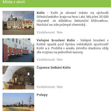
Místa v okolí
Kolín
- Kolín je okresní město na východě
Středočeského kraje na řece Labi. Má přes 30 000
obyvatel. Je důležitou železniční křižovatkou.
Nachází se zde průmysl chemický...
Vzdálenost: 1km
Veřejné bruslení Kolín
- Veřejné bruslení v
Kolíně spadá pod Správu městských sportovišť
Kolín a.s. Probíhá v areálu zimního stadionu vždy
dle rozpisu na jednotlivé sezony.
Vzdálenost: 1km
Čajovna Setkání Kolín
Vzdálenost: 1km
Polepy