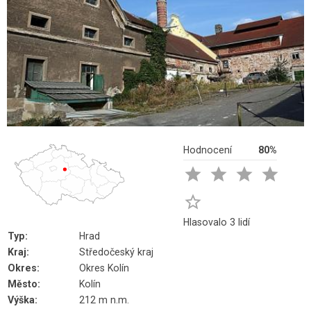
Hodnocení
80%





Hlasovalo 3 lidí
Typ:
Hrad
Kraj:
Středočeský kraj
Okres:
Okres Kolín
Město:
Kolín
Výška:
212 m n.m.