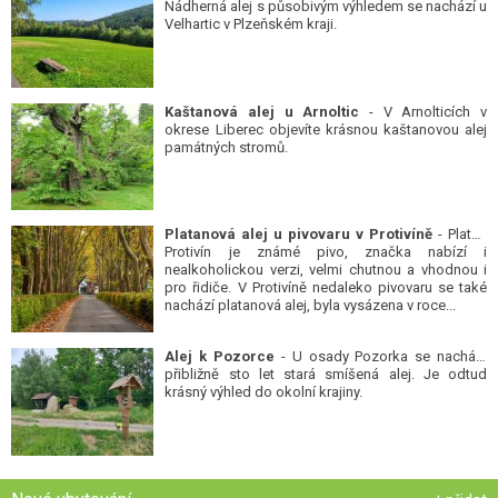
Nádherná alej s působivým výhledem se nachází u
Velhartic v Plzeňském kraji.
Kaštanová alej u Arnoltic
- V Arnolticích v
okrese Liberec objevíte krásnou kaštanovou alej
památných stromů.
Platanová alej u pivovaru v Protivíně
- Platan
Protivín je známé pivo, značka nabízí i
nealkoholickou verzi, velmi chutnou a vhodnou i
pro řidiče. V Protivíně nedaleko pivovaru se také
nachází platanová alej, byla vysázena v roce...
Alej k Pozorce
- U osady Pozorka se nachází
přibližně sto let stará smíšená alej. Je odtud
krásný výhled do okolní krajiny.