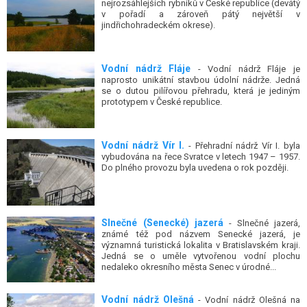
v pořadí a zároveň pátý největší v
jindřichohradeckém okrese).
Vodní nádrž Fláje
- Vodní nádrž Fláje je
naprosto unikátní stavbou údolní nádrže. Jedná
se o dutou pilířovou přehradu, která je jediným
prototypem v České republice.
Vodní nádrž Vír I.
- Přehradní nádrž Vír I. byla
vybudována na řece Svratce v letech 1947 – 1957.
Do plného provozu byla uvedena o rok později.
Slnečné (Senecké) jazerá
- Slnečné jazerá,
známé též pod názvem Senecké jazerá, je
významná turistická lokalita v Bratislavském kraji.
Jedná se o uměle vytvořenou vodní plochu
nedaleko okresního města Senec v úrodné...
Vodní nádrž Olešná
- Vodní nádrž Olešná na
okraji města Frýdek-Místek byla vybudována v