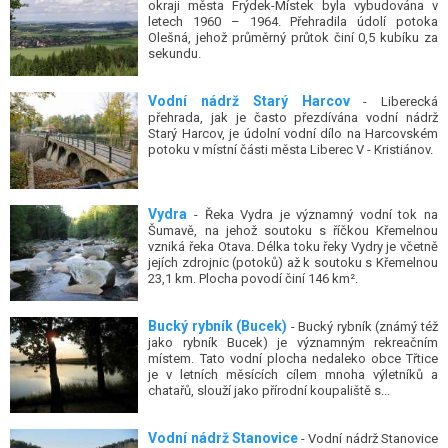
letech 1960 – 1964. Přehradila údolí potoka
Olešná, jehož průměrný průtok činí 0,5 kubíku za
sekundu.
Vodní nádrž Starý Harcov
- Liberecká
přehrada, jak je často přezdívána vodní nádrž
Starý Harcov, je údolní vodní dílo na Harcovském
potoku v místní části města Liberec V - Kristiánov.
Vydra
- Řeka Vydra je významný vodní tok na
Šumavě, na jehož soutoku s říčkou Křemelnou
vzniká řeka Otava. Délka toku řeky Vydry je včetně
jejích zdrojnic (potoků) až k soutoku s Křemelnou
23,1 km. Plocha povodí činí 146 km².
Bucký rybník (Bucek)
- Bucký rybník (známý též
jako rybník Bucek) je významným rekreačním
místem. Tato vodní plocha nedaleko obce Třtice
je v letních měsících cílem mnoha výletníků a
chatařů, slouží jako přírodní koupaliště s...
Vodní nádrž Stanovice
- Vodní nádrž Stanovice
v údolí Lomnického potoka a částečně na přítoku