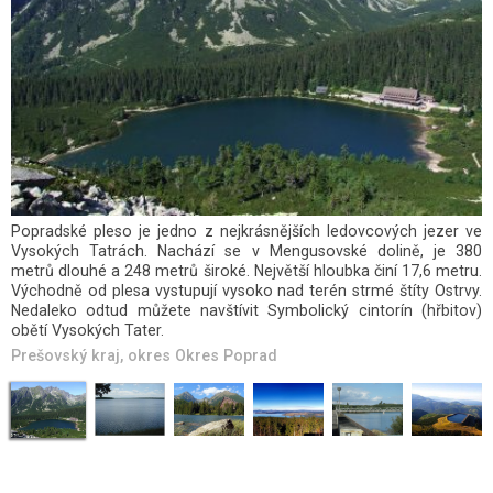
Rožmberk je svou rozlohou téměř 500 hektarů největší rybník
nejen v Jihočeském kraji a v České republice, ale i na celém světě.
Délka hráze činí 2355 m, rozloha vodní plochy je 489 ha. Největší
hloubka vody u stavidla je 10 m, ovšem hloubka vody na většině
plošné výměry rybníka je v průměru pouhých 120 cm.
Jihočeský kraj
, okres
Okres Jindřichův Hradec