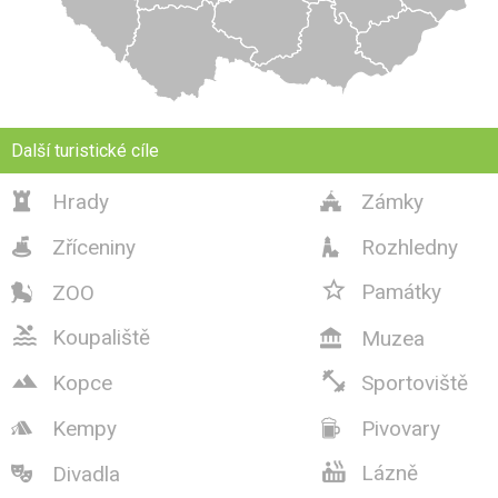
Další turistické cíle
Hrady
Zámky


Zříceniny
Rozhledny



Památky
ZOO


Koupaliště
Muzea



Kopce
Sportoviště
Kempy
Pivovary



Lázně
Divadla
