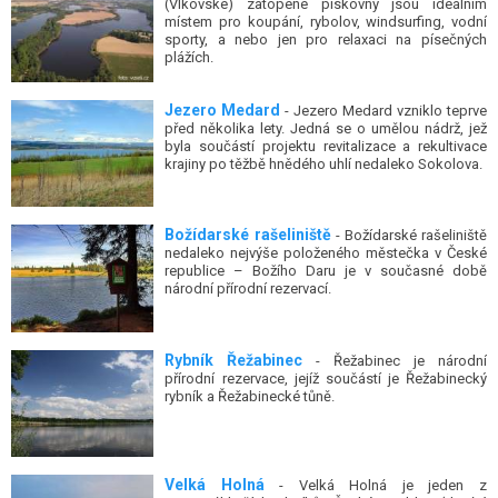
místem pro koupání, rybolov, windsurfing, vodní
sporty, a nebo jen pro relaxaci na písečných
plážích.
Jezero Medard
- Jezero Medard vzniklo teprve
před několika lety. Jedná se o umělou nádrž, jež
byla součástí projektu revitalizace a rekultivace
krajiny po těžbě hnědého uhlí nedaleko Sokolova.
Božídarské rašeliniště
- Božídarské rašeliniště
nedaleko nejvýše položeného městečka v České
republice – Božího Daru je v současné době
národní přírodní rezervací.
Rybník Řežabinec
- Řežabinec je národní
přírodní rezervace, jejíž součástí je Řežabinecký
rybník a Řežabinecké tůně.
Velká Holná
- Velká Holná je jeden z
nejrozsáhlejších rybníků v České republice (devátý