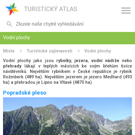

TURISTICKÝ ATLAS

Vodní plochy
Místa
Turistické zajímavosti
Vodní plochy
Vodní plochy jako jsou
rybníky
,
jezera
,
vodní nádrže
nebo
přehrady
lákají v teplých měsících ke svým břehům tisíce
návštěvníků. Největším rybníkem v České republice je rybník
Rožmberk (489 ha). Největším jezerem je jezero Medhard (493
ha) a přehradou je Lipno na Vltavě (4870 ha).
Rybník Rožmberk - hráz