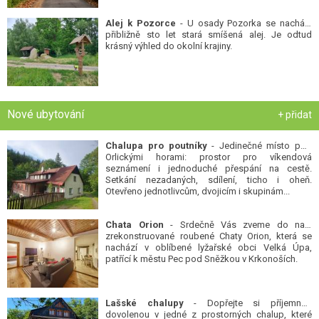
Alej k Pozorce
- U osady Pozorka se nachází
přibližně sto let stará smíšená alej. Je odtud
krásný výhled do okolní krajiny.
Nové ubytování
+ přidat
Chalupa pro poutníky
- Jedinečné místo pod
Orlickými horami: prostor pro víkendová
seznámení i jednoduché přespání na cestě.
Setkání nezadaných, sdílení, ticho i oheň.
Otevřeno jednotlivcům, dvojicím i skupinám...
Chata Orion
- Srdečně Vás zveme do naší
zrekonstruované roubené Chaty Orion, která se
nachází v oblíbené lyžařské obci Velká Úpa,
patřící k městu Pec pod Sněžkou v Krkonoších.
Lašské chalupy
- Dopřejte si příjemnou
dovolenou v jedné z prostorných chalup, které