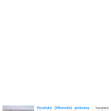
Veselské (Vlkovské) pískovny
- Veselské
(Vlkovské) zatopené pískovny jsou ideálním