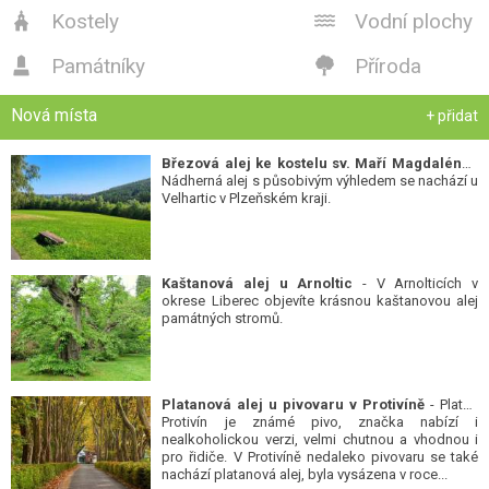
Kostely
Vodní plochy


Památníky
Příroda


Nová místa
+ přidat
Březová alej ke kostelu sv. Maří Magdalény
-
Nádherná alej s působivým výhledem se nachází u
Velhartic v Plzeňském kraji.
Kaštanová alej u Arnoltic
- V Arnolticích v
okrese Liberec objevíte krásnou kaštanovou alej
památných stromů.
Platanová alej u pivovaru v Protivíně
- Platan
Protivín je známé pivo, značka nabízí i
nealkoholickou verzi, velmi chutnou a vhodnou i
pro řidiče. V Protivíně nedaleko pivovaru se také
nachází platanová alej, byla vysázena v roce...