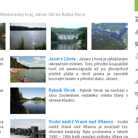
Středočeský kraj
, okres
Okres Rakovník
Jezero Lhota
ké
- Jezero Lhota je vyhlášeným
ém
rekreačním místem. Toto přírodní koupaliště
tvoří od severozápadu až po jihovýchod
písčité pláže a okolí jezera je zarostlé
borovým lesem s příměsí dubu. Jezero...
Rybník Otrok
se
- Rybník Otrok se nachází v
obci Zvoleněves nedaleko města Slaný v
okrese Kladno.
Vodní nádrž Vrané nad Vltavou
ká
- Vodní
na
nádrž Vrané nad Vltavou je součástí tzv.
 -
vltavské kaskády. Byla postavena v letech
1930 – 1936 kvůli regulaci průtoku Vltavy na