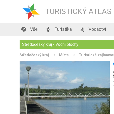
TURISTICKÝ ATLAS

Vše

Turistika

Vodáctví
Středočeský kraj - Vodní plochy
Středočeský kraj
Místa
Turistické zajímavo