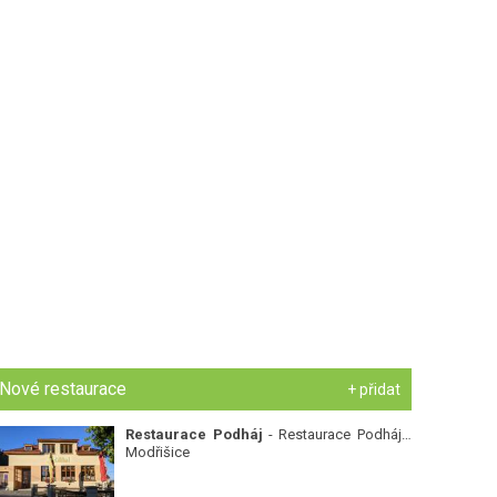
Nové restaurace
+ přidat
Restaurace Podháj
- Restaurace Podháj -
Modřišice