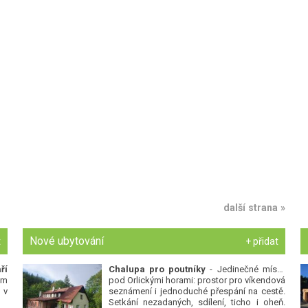
další strana »
Nové ubytování
t
+ přidat
ří
Chalupa pro poutníky
- Jedinečné místo
ým
pod Orlickými horami: prostor pro víkendová
 v
seznámení i jednoduché přespání na cestě.
Setkání nezadaných, sdílení, ticho i oheň.