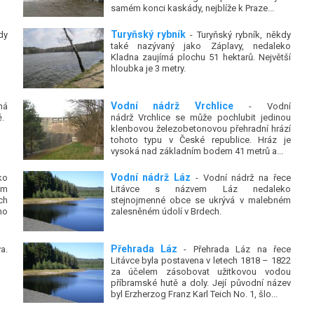
samém konci kaskády, nejblíže k Praze...
Turyňský rybník
dy
- Turyňský rybník, někdy
také nazývaný jako Záplavy, nedaleko
Kladna zaujímá plochu 51 hektarů. Největší
hloubka je 3 metry.
Vodní nádrž Vrchlice
há
- Vodní
.
nádrž Vrchlice se může pochlubit jedinou
klenbovou železobetonovou přehradní hrází
tohoto typu v České republice. Hráz je
vysoká nad základním bodem 41 metrů a...
Vodní nádrž Láz
ko
- Vodní nádrž na řece
ím
Litávce s názvem Láz nedaleko
ch
stejnojmenné obce se ukrývá v malebném
ho
zalesněném údolí v Brdech.
Přehrada Láz
a.
- Přehrada Láz na řece
Litávce byla postavena v letech 1818 – 1822
za účelem zásobovat užitkovou vodou
příbramské hutě a doly. Její původní název
byl Erzherzog Franz Karl Teich No. 1, šlo...