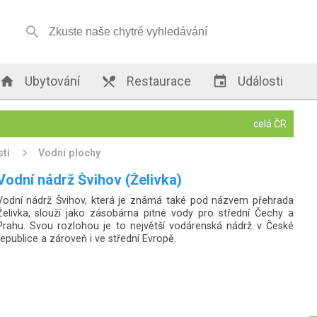


Ubytování

Restaurace

Události
celá ČR
sti
Vodní plochy
Bucký rybník (Bucek)
Bucký rybník (známý též jako rybník Bucek) je významným
rekreačním místem. Tato vodní plocha nedaleko obce Třtice je v
letních měsících cílem mnoha výletníků a chatařů, slouží jako
přírodní koupaliště s travnatými břehy a provozují se tu vodní
sporty.