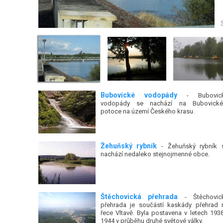
Bubovické vodopády
- Bubovic
vodopády se nachází na Bubovick
potoce na území Českého krasu.
Žehuňský rybník
- Žehuňský rybník 
nachází nedaleko stejnojmenné obce.
Štěchovická přehrada
- Štěchovic
přehrada je součástí kaskády přehrad 
řece Vltavě. Byla postavena v letech 1938
1944 v průběhu druhé světové války.