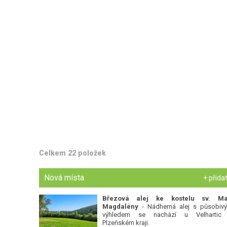
Celkem 22 položek
Nová místa
+ přida
Březová alej ke kostelu sv. Ma
Magdalény
- Nádherná alej s působiv
výhledem se nachází u Velhartic
Plzeňském kraji.