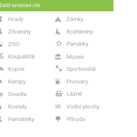
Další turistické cíle
Hrady
Zámky


Zříceniny
Rozhledny



Památky
ZOO


Koupaliště
Muzea



Kopce
Sportoviště
Kempy
Pivovary



Lázně
Divadla

Kostely
Vodní plochy


Památníky
Příroda

