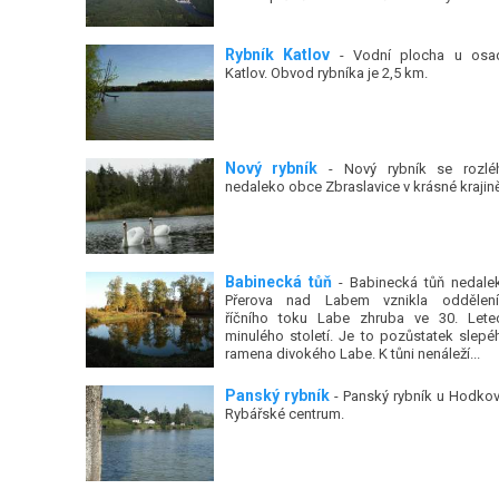
Rybník Katlov
- Vodní plocha u osa
Katlov. Obvod rybníka je 2,5 km.
Nový rybník
- Nový rybník se rozlé
nedaleko obce Zbraslavice v krásné krajině
Babinecká tůň
- Babinecká tůň nedale
Přerova nad Labem vznikla oddělen
říčního toku Labe zhruba ve 30. Lete
minulého století. Je to pozůstatek slepé
ramena divokého Labe. K tůni nenáleží...
Panský rybník
- Panský rybník u Hodkov
Rybářské centrum.