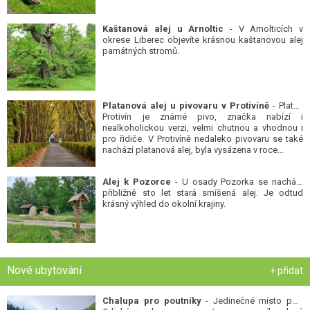
Kaštanová alej u Arnoltic
- V Arnolticích v
okrese Liberec objevíte krásnou kaštanovou alej
památných stromů.
Platanová alej u pivovaru v Protivíně
- Platan
Protivín je známé pivo, značka nabízí i
nealkoholickou verzi, velmi chutnou a vhodnou i
pro řidiče. V Protivíně nedaleko pivovaru se také
nachází platanová alej, byla vysázena v roce...
Alej k Pozorce
- U osady Pozorka se nachází
přibližně sto let stará smíšená alej. Je odtud
krásný výhled do okolní krajiny.
Nové ubytování
+ přidat
Chalupa pro poutníky
- Jedinečné místo pod