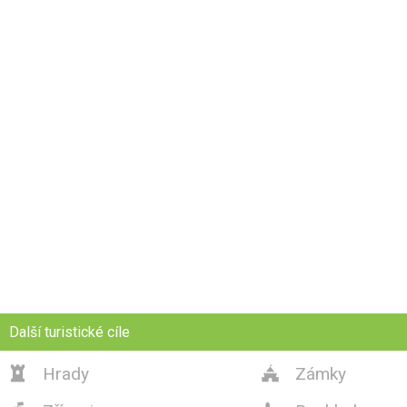
Další turistické cíle
Hrady
Zámky

