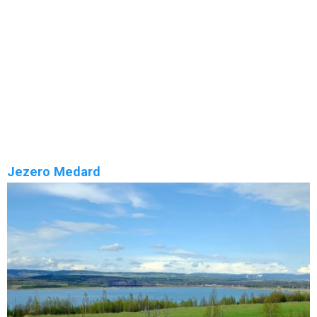
Božídarské rašeliniště