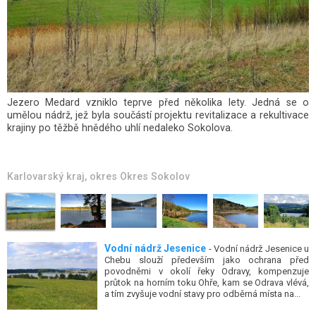
Božídarské rašeliniště nedaleko nejvýše položeného městečka v
České republice – Božího Daru je v současné době národní
přírodní rezervací.
Karlovarský kraj
, okres
Okres Karlovy Vary
Vodní nádrž Jesenice
- Vodní nádrž Jesenice u
Chebu slouží především jako ochrana před
povodněmi v okolí řeky Odravy, kompenzuje
průtok na horním toku Ohře, kam se Odrava vlévá,
a tím zvyšuje vodní stavy pro odběrná místa na...