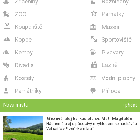
Zříceniny
Rozhledny



Památky
ZOO


Koupaliště
Muzea



Kopce
Sportoviště
Kempy
Pivovary



Lázně
Divadla

Kostely
Vodní plochy


Památníky
Příroda


Nová místa
+ přidat
Březová alej ke kostelu sv. Maří Magdalény
-
Nádherná alej s působivým výhledem se nachází u
Velhartic v Plzeňském kraji.