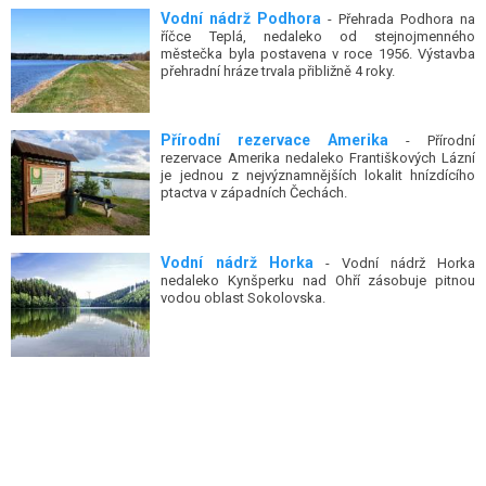
Vodní nádrž Podhora
- Přehrada Podhora na
říčce Teplá, nedaleko od stejnojmenného
městečka byla postavena v roce 1956. Výstavba
přehradní hráze trvala přibližně 4 roky.
Přírodní rezervace Amerika
- Přírodní
rezervace Amerika nedaleko Františkových Lázní
je jednou z nejvýznamnějších lokalit hnízdícího
ptactva v západních Čechách.
Vodní nádrž Horka
- Vodní nádrž Horka
nedaleko Kynšperku nad Ohří zásobuje pitnou
vodou oblast Sokolovska.