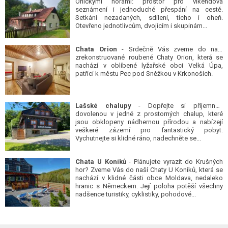
Orlickými horami: prostor pro víkendová
seznámení i jednoduché přespání na cestě.
Setkání nezadaných, sdílení, ticho i oheň.
Otevřeno jednotlivcům, dvojicím i skupinám...
Chata Orion
- Srdečně Vás zveme do naší
zrekonstruované roubené Chaty Orion, která se
nachází v oblíbené lyžařské obci Velká Úpa,
patřící k městu Pec pod Sněžkou v Krkonoších.
Lašské chalupy
- Dopřejte si příjemnou
dovolenou v jedné z prostorných chalup, které
jsou obklopeny nádhernou přírodou a nabízejí
veškeré zázemí pro fantastický pobyt.
Vychutnejte si klidné ráno, nadechněte se...
Chata U Koníků
- Plánujete vyrazit do Krušných
hor? Zveme Vás do naší Chaty U Koníků, která se
nachází v klidné části obce Moldava, nedaleko
hranic s Německem. Její poloha potěší všechny
nadšence turistiky, cyklistiky, pohodové...