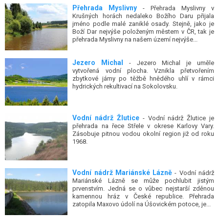
Přehrada Myslivny
- Přehrada Myslivny v
Krušných horách nedaleko Božího Daru přijala
jméno podle malé zaniklé osady. Stejně, jako je
Boží Dar nejvýše položeným městem v ČR, tak je
přehrada Myslivny na našem území nejvýše...
Jezero Michal
- Jezero Michal je uměle
vytvořená vodní plocha. Vznikla přetvořením
zbytkové jámy po těžbě hnědého uhlí v rámci
hydrických rekultivací na Sokolovsku.
Vodní nádrž Žlutice
- Vodní nádrž Žlutice je
přehrada na řece Střele v okrese Karlovy Vary.
Zásobuje pitnou vodou okolní region již od roku
1968.
Vodní nádrž Mariánské Lázně
- Vodní nádrž
Mariánské Lázně se může pochlubit jistým
prvenstvím. Jedná se o vůbec nejstarší zděnou
kamennou hráz v České republice. Přehrada
zatopila Maxovo údolí na Úšovickém potoce, je...