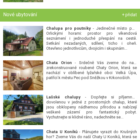
Nové ubytování
+ přidat
Chalupa pro poutníky
- Jedinečné místo pod
Orlickými horami: prostor pro víkendová
seznámení i jednoduché přespání na cestě.
Setkání nezadaných, sdílení, ticho i oheň.
Otevřeno jednotlivcům, dvojicím i skupinám...
Chata Orion
- Srdečně Vás zveme do naší
zrekonstruované roubené Chaty Orion, která se
nachází v oblíbené lyžařské obci Velká Úpa,
patřící k městu Pec pod Sněžkou v Krkonoších.
Lašské chalupy
- Dopřejte si příjemnou
dovolenou v jedné z prostorných chalup, které
jsou obklopeny nádhernou přírodou a nabízejí
veškeré zázemí pro fantastický pobyt.
Vychutnejte si klidné ráno, nadechněte se...
Chata U Koníků
- Plánujete vyrazit do Krušných
hor? Zveme Vás do naší Chaty U Koníků, která se