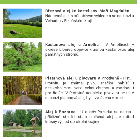
Březová alej ke kostelu sv. Maří Magdalény
-
Nádherná alej s působivým výhledem se nachází u
Velhartic v Plzeňském kraji.
Kaštanová alej u Arnoltic
- V Arnolticích v
okrese Liberec objevíte krásnou kaštanovou alej
památných stromů.
Platanová alej u pivovaru v Protivíně
- Platan
Protivín je známé pivo, značka nabízí i
nealkoholickou verzi, velmi chutnou a vhodnou i
pro řidiče. V Protivíně nedaleko pivovaru se také
nachází platanová alej, byla vysázena v roce...
Alej k Pozorce
- U osady Pozorka se nachází
přibližně sto let stará smíšená alej. Je odtud
krásný výhled do okolní krajiny.