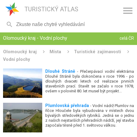

TURISTICKÝ ATLAS

Olomoucký kraj - Vodní plochy
celá ČR
Olomoucký kraj
Místa
Turistické zajímavosti
Vodní plochy
Dlouhé Stráně
- Přečerpávací vodní elektrárna
Dlouhé Stráně byla dokončena v roce 1996 - po
dlouhých dvaceti letech od realizace prvních
stavebních prací. Stavět se začalo v roce 1978,
ovšem v polovině 80. let musel být projekt...
Plumlovská přehrada
- Vodní nádrž Plumlov na
říčce Hloučele byla vybudována v místech dvou
bývalých středověkých rybníků. Jedná se o jednu
z našich nejstarších přehradních nádrží, její stavba
započala těsně před 1. světovou válkou.