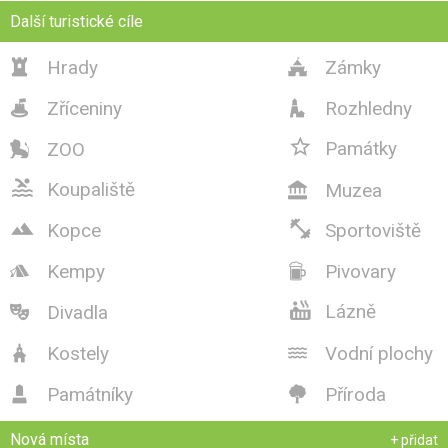
Další turistické cíle
Hrady
Zámky


Zříceniny
Rozhledny



Památky
ZOO


Koupaliště
Muzea



Kopce
Sportoviště
Kempy
Pivovary



Lázně
Divadla

Kostely
Vodní plochy


Památníky
Příroda


Nová místa
+ přidat