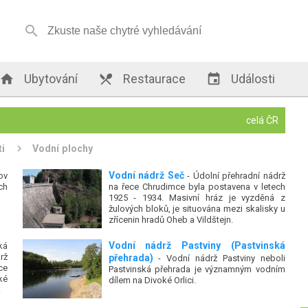


Ubytování

Restaurace

Události
celá ČR
ti
Vodní plochy
Vodní nádrž Seč
ov
- Údolní přehradní nádrž
ch
na řece Chrudimce byla postavena v letech
1925 - 1934. Masivní hráz je vyzděná z
žulových bloků, je situována mezi skalisky u
zřícenin hradů Oheb a Vildštejn.
Vodní nádrž Pastviny (Pastvinská
ká
rž
přehrada)
- Vodní nádrž Pastviny neboli
ce
Pastvinská přehrada je významným vodním
ké
dílem na Divoké Orlici.
.