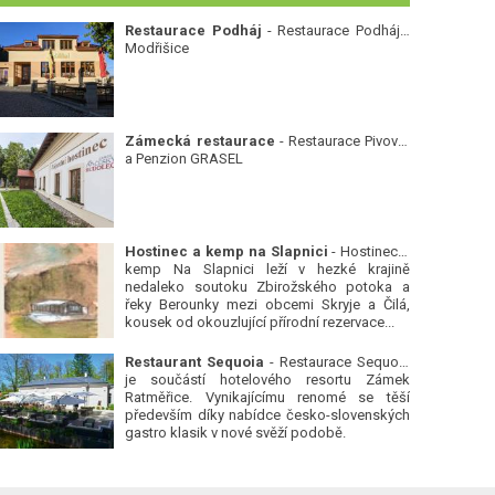
Restaurace Podháj
- Restaurace Podháj -
Modřišice
Zámecká restaurace
- Restaurace Pivovar
a Penzion GRASEL
Hostinec a kemp na Slapnici
- Hostinec a
kemp Na Slapnici leží v hezké krajině
nedaleko soutoku Zbirožského potoka a
řeky Berounky mezi obcemi Skryje a Čilá,
kousek od okouzlující přírodní rezervace...
Restaurant Sequoia
- Restaurace Sequoia
je součástí hotelového resortu Zámek
Ratměřice. Vynikajícímu renomé se těší
především díky nabídce česko-slovenských
gastro klasik v nové svěží podobě.