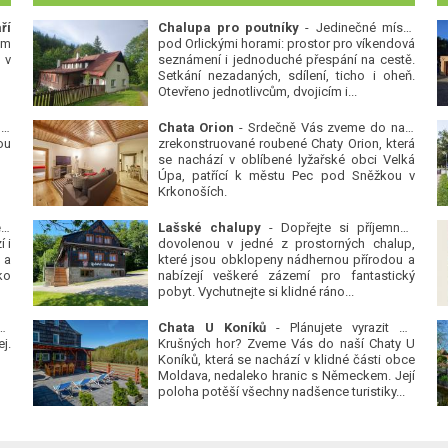
ří
Chalupa pro poutníky
- Jedinečné místo
ým
pod Orlickými horami: prostor pro víkendová
 v
seznámení i jednoduché přespání na cestě.
Setkání nezadaných, sdílení, ticho i oheň.
Otevřeno jednotlivcům, dvojicím i...
 v
Chata Orion
- Srdečně Vás zveme do naší
ou
zrekonstruované roubené Chaty Orion, která
se nachází v oblíbené lyžařské obci Velká
Úpa, patřící k městu Pec pod Sněžkou v
Krkonoších.
Platanová alej u pivovaru v Protivíně
-
Lašské chalupy
- Dopřejte si příjemnou
 i
dovolenou v jedné z prostorných chalup,
 a
které jsou obklopeny nádhernou přírodou a
ko
nabízejí veškeré zázemí pro fantastický
pobyt. Vychutnejte si klidné ráno...
se
Chata U Koníků
- Plánujete vyrazit do
j.
Krušných hor? Zveme Vás do naší Chaty U
Koníků, která se nachází v klidné části obce
Moldava, nedaleko hranic s Německem. Její
poloha potěší všechny nadšence turistiky...