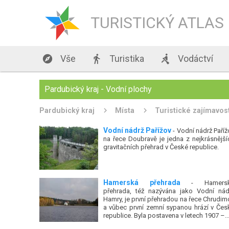
TURISTICKÝ ATLAS

Vše

Turistika

Vodáctví
Pardubický kraj - Vodní plochy
Pardubický kraj
Místa
Turistické zajímavos
Vodní nádrž Pařížov
- Vodní nádrž Paříž
na řece Doubravě je jedna z nejkrásnější
gravitačních přehrad v České republice.
Hamerská přehrada
- Hamers
přehrada, též nazývána jako Vodní nád
Hamry, je první přehradou na řece Chrudim
a vůbec první zemní sypanou hrází v Čes
republice. Byla postavena v letech 1907 –..