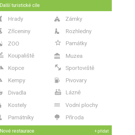
Další turistické cíle
Hrady
Zámky


Zříceniny
Rozhledny



Památky
ZOO


Koupaliště
Muzea



Kopce
Sportoviště
Kempy
Pivovary



Lázně
Divadla

Kostely
Vodní plochy


Památníky
Příroda


Nové restaurace
+ přidat