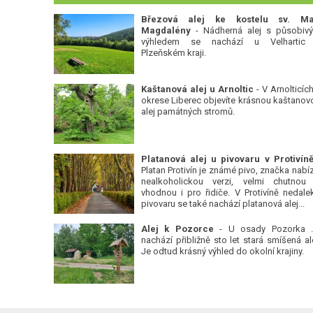
Březová alej ke kostelu sv. Ma
Magdalény
- Nádherná alej s působiv
výhledem se nachází u Velhartic
Plzeňském kraji.
Kaštanová alej u Arnoltic
- V Arnolticích
okrese Liberec objevíte krásnou kaštanov
alej památných stromů.
Platan Protivín je známé pivo, značka nabízí
nealkoholickou verzi, velmi chutnou
vhodnou i pro řidiče. V Protivíně nedale
pivovaru se také nachází platanová alej...
Alej k Pozorce
- U osady Pozorka 
nachází přibližně sto let stará smíšená ale
Je odtud krásný výhled do okolní krajiny.