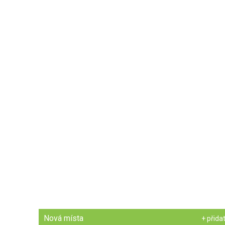
Nová místa
+ přida