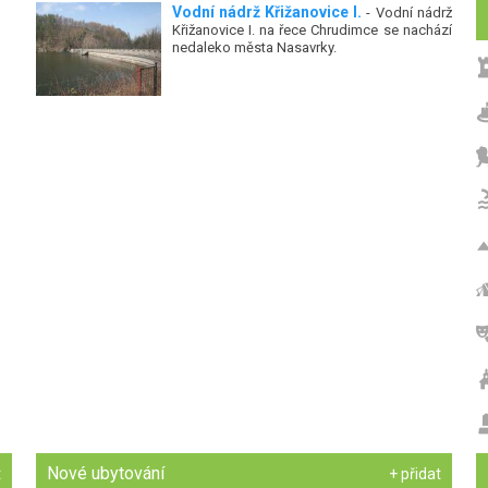
Vodní nádrž Křižanovice I.
- Vodní nádrž
Křižanovice I. na řece Chrudimce se nachází
nedaleko města Nasavrky.
Nové ubytování
t
+ přidat