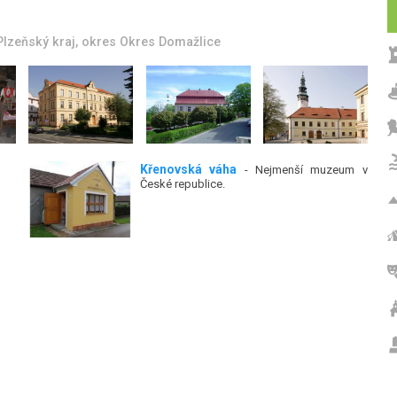
Plzeňský kraj
, okres
Okres Domažlice
Křenovská váha
- Nejmenší muzeum v
České republice.