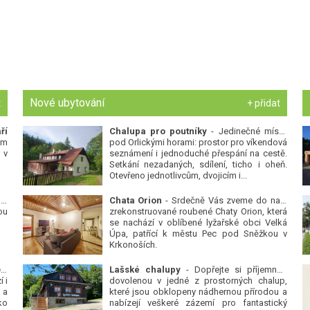
Nové ubytování
t
+ přidat
ří
Chalupa pro poutníky
- Jedinečné místo
ým
pod Orlickými horami: prostor pro víkendová
 v
seznámení i jednoduché přespání na cestě.
Setkání nezadaných, sdílení, ticho i oheň.
Otevřeno jednotlivcům, dvojicím i...
 v
Chata Orion
- Srdečně Vás zveme do naší
ou
zrekonstruované roubené Chaty Orion, která
se nachází v oblíbené lyžařské obci Velká
Úpa, patřící k městu Pec pod Sněžkou v
Krkonoších.
Platanová alej u pivovaru v Protivíně
-
Lašské chalupy
- Dopřejte si příjemnou
 i
dovolenou v jedné z prostorných chalup,
 a
které jsou obklopeny nádhernou přírodou a
ko
nabízejí veškeré zázemí pro fantastický