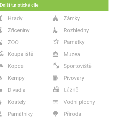
Další turistické cíle
Hrady
Zámky


Zříceniny
Rozhledny



Památky
ZOO


Koupaliště
Muzea



Kopce
Sportoviště
Kempy
Pivovary



Lázně
Divadla

Kostely
Vodní plochy


Památníky
Příroda

