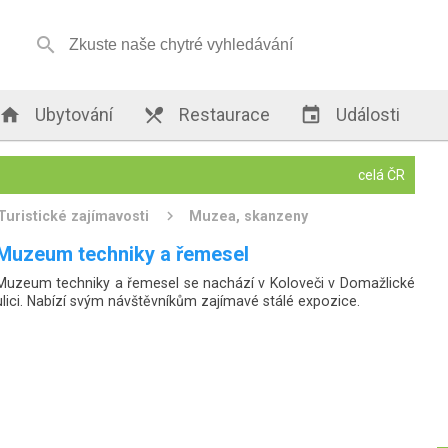


Ubytování

Restaurace

Události
celá ČR
Turistické zajímavosti
Muzea, skanzeny
Muzeum techniky a řemesel
Muzeum techniky a řemesel se nachází v Koloveči v Domažlické
ulici. Nabízí svým návštěvníkům zajímavé stálé expozice.