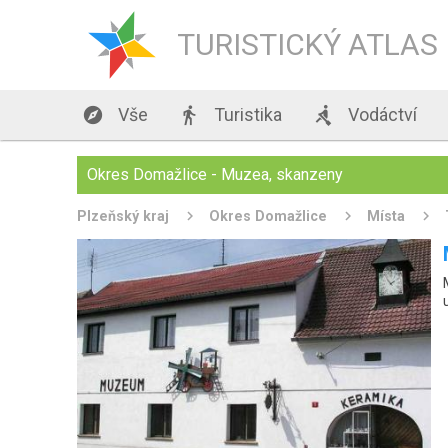
TURISTICKÝ ATLAS

Vše

Turistika

Vodáctví
Okres Domažlice - Muzea, skanzeny
Plzeňský kraj
Okres Domažlice
Místa