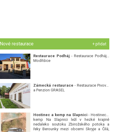
Nové restaurace
+ přidat
Restaurace Podháj
- Restaurace Podháj -
Modřišice
Zámecká restaurace
- Restaurace Pivovar
a Penzion GRASEL
Hostinec a kemp na Slapnici
- Hostinec a
kemp Na Slapnici leží v hezké krajině
nedaleko soutoku Zbirožského potoka a
řeky Berounky mezi obcemi Skryje a Čilá,