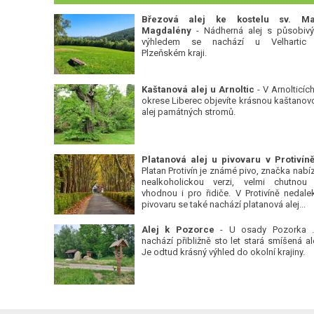
Březová alej ke kostelu sv. Ma
Magdalény
- Nádherná alej s působiv
výhledem se nachází u Velhartic
Plzeňském kraji.
Kaštanová alej u Arnoltic
- V Arnolticích
okrese Liberec objevíte krásnou kaštanov
alej památných stromů.
Platan Protivín je známé pivo, značka nabízí
nealkoholickou verzi, velmi chutnou
vhodnou i pro řidiče. V Protivíně nedale
pivovaru se také nachází platanová alej...
Alej k Pozorce
- U osady Pozorka 
nachází přibližně sto let stará smíšená ale
Je odtud krásný výhled do okolní krajiny.