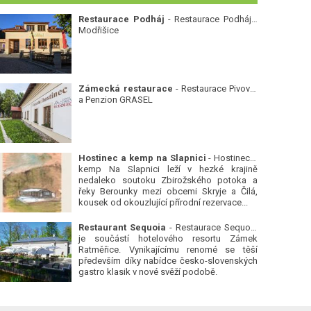
Restaurace Podháj
- Restaurace Podháj -
Modřišice
Zámecká restaurace
- Restaurace Pivovar
a Penzion GRASEL
Hostinec a kemp na Slapnici
- Hostinec a
kemp Na Slapnici leží v hezké krajině
nedaleko soutoku Zbirožského potoka a
řeky Berounky mezi obcemi Skryje a Čilá,
kousek od okouzlující přírodní rezervace...
Restaurant Sequoia
- Restaurace Sequoia
je součástí hotelového resortu Zámek
Ratměřice. Vynikajícímu renomé se těší
především díky nabídce česko-slovenských
gastro klasik v nové svěží podobě.