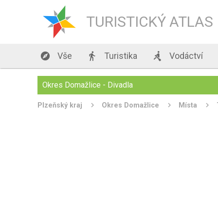
TURISTICKÝ ATLAS

Vše

Turistika

Vodáctví
Okres Domažlice - Divadla
Plzeňský kraj
Okres Domažlice
Místa