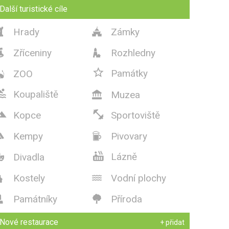
Další turistické cíle
Hrady
Zámky


Zříceniny
Rozhledny



Památky
ZOO


Koupaliště
Muzea



Kopce
Sportoviště
Kempy
Pivovary



Lázně
Divadla

Kostely
Vodní plochy


Památníky
Příroda


Nové restaurace
+ přidat