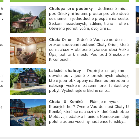
ří
Chalupa pro poutníky
- Jedinečné místo
ým
pod Orlickými horami: prostor pro víkendová
 v
seznámení i jednoduché přespání na cestě.
Setkání nezadaných, sdílení, ticho i oheň.
Otevřeno jednotlivcům, dvojicím i...
 v
Chata Orion
- Srdečně Vás zveme do naší
ou
zrekonstruované roubené Chaty Orion, která
se nachází v oblíbené lyžařské obci Velká
Úpa, patřící k městu Pec pod Sněžkou v
Krkonoších.
Platanová alej u pivovaru v Protivíně
-
Lašské chalupy
- Dopřejte si příjemnou
 i
dovolenou v jedné z prostorných chalup,
 a
které jsou obklopeny nádhernou přírodou a
ko
nabízejí veškeré zázemí pro fantastický
pobyt. Vychutnejte si klidné ráno...
se
Chata U Koníků
- Plánujete vyrazit do
j.
Krušných hor? Zveme Vás do naší Chaty U
Koníků, která se nachází v klidné části obce
Moldava, nedaleko hranic s Německem. Její
poloha potěší všechny nadšence turistiky...