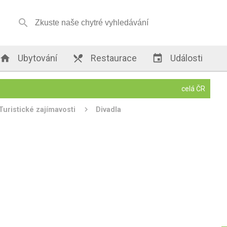


Ubytování

Restaurace

Události
celá ČR
Turistické zajímavosti
Divadla