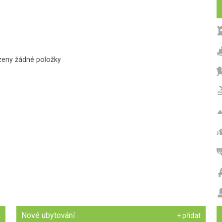
zeny žádné položky
Nové ubytování
t
+ přidat