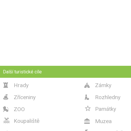
Další turistické cíle
Hrady
Zámky


Zříceniny
Rozhledny



Památky
ZOO


Koupaliště
Muzea
