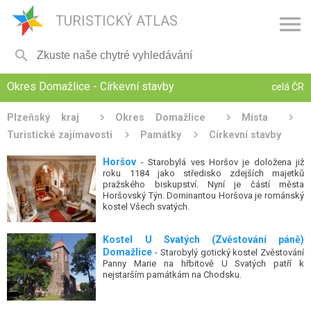

TURISTICKÝ ATLAS

Okres Domažlice - Církevní stavby
celá ČR
Plzeňský kraj
Okres Domažlice
Místa
Turistické zajímavosti
Památky
Církevní stavby
Horšov
- Starobylá ves Horšov je doložena již
roku 1184 jako středisko zdejších majetků
pražského biskupství. Nyní je částí města
Horšovský Týn. Dominantou Horšova je románský
kostel Všech svatých.
Kostel U Svatých (Zvěstování páně)
Domažlice
- Starobylý gotický kostel Zvěstování
Panny Marie na hřbitově U Svatých patří k
nejstarším památkám na Chodsku.