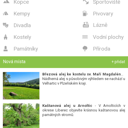


Kopce
Sportoviště
Kempy
Pivovary



Lázně
Divadla

Kostely
Vodní plochy


Památníky
Příroda


Nová místa
+ přidat
Březová alej ke kostelu sv. Maří Magdalény
-
Nádherná alej s působivým výhledem se nachází u
Velhartic v Plzeňském kraji.
Kaštanová alej u Arnoltic
- V Arnolticích v
okrese Liberec objevíte krásnou kaštanovou alej
památných stromů.