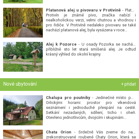
Platanová alej u pivovaru v Protivíně
- Platan
Protivín je známé pivo, značka nabízí i
nealkoholickou verzi, velmi chutnou a vhodnou i
pro řidiče. V Protivíně nedaleko pivovaru se také
nachází platanová alej, byla vysázena v roce...
Alej k Pozorce
- U osady Pozorka se nachází
přibližně sto let stará smíšená alej. Je odtud
krásný výhled do okolní krajiny.
Nové ubytování
+ přidat
Chalupa pro poutníky
- Jedinečné místo pod
Orlickými horami: prostor pro víkendová
seznámení i jednoduché přespání na cestě.
Setkání nezadaných, sdílení, ticho i oheň.
Otevřeno jednotlivcům, dvojicím i skupinám...
Chata Orion
- Srdečně Vás zveme do naší
zrekonstruované roubené Chaty Orion, která se