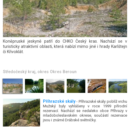
Veltrubský luh je přírodní reservace, která byla vyhlášena již v roce
1985. Důvodem vyhlášení byla ochrana komplexu lužních lesů a
mokřadů.
Středočeský kraj
, okres
Okres Kolín
Příhrazské skály
- Příhrazské skály poblíž vrchu
Mužský byly vyhlášeny v roce 1999 přírodní
rezervací. Nachází se nedaleko obce Příhrazy v
mladoboleslavském okrese, součástí rezervace
jsou i známé Drábské světničky.