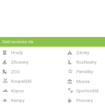
Další turistické cíle
Hrady
Zámky


Zříceniny
Rozhledny



Památky
ZOO


Koupaliště
Muzea



Kopce
Sportoviště
Kempy
Pivovary

