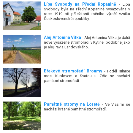
Lípa Svobody na Přední Kopanině
- Lípa
Svobody byla na Přední Kopanině vysazována v
roce 1919 při příležitosti ročního výročí vzniku
Československé republiky.
Alej Antonína Vítka
- Alej Antonína Vítka je další
nově vysázené stromořadí v Kytíně, podobně jako
je alej Pavla Landovského.
Břekové stromořadí Broumy
- Podél silnice
mezi Kublovem a Svatou u Zdic se nachází
památné stromořadí.
Památné stromy na Loretě
- Ve Vlašimi se
nachází krásné památné stromořadí.