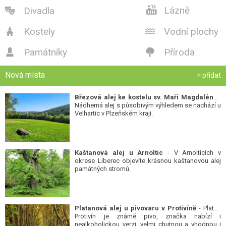

Lázně
Divadla

Kostely
Vodní plochy


Památníky
Příroda


Nová místa
+ přidat
Březová alej ke kostelu sv. Maří Magdalény
-
Nádherná alej s působivým výhledem se nachází u
Velhartic v Plzeňském kraji.
Kaštanová alej u Arnoltic
- V Arnolticích v
okrese Liberec objevíte krásnou kaštanovou alej
památných stromů.
Platanová alej u pivovaru v Protivíně
- Platan
Protivín je známé pivo, značka nabízí i
nealkoholickou verzi, velmi chutnou a vhodnou i