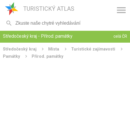

TURISTICKÝ ATLAS

Středočeský kraj - Přírod. památky
celá ČR
Středočeský kraj
Místa
Turistické zajímavosti
Památky
Přírod. památky