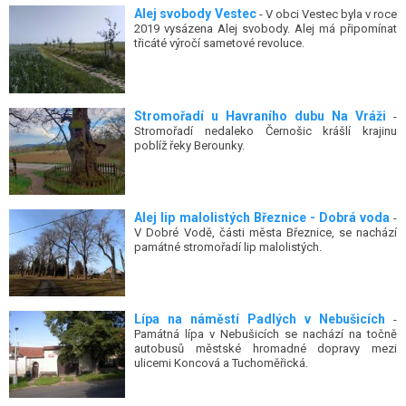
Alej svobody Vestec
- V obci Vestec byla v roce
2019 vysázena Alej svobody. Alej má připomínat
třicáté výročí sametové revoluce.
Stromořadí u Havraního dubu Na Vráži
-
Stromořadí nedaleko Černošic krášlí krajinu
poblíž řeky Berounky.
Alej lip malolistých Březnice - Dobrá voda
-
V Dobré Vodě, části města Březnice, se nachází
památné stromořadí lip malolistých.
Lípa na náměstí Padlých v Nebušicích
-
Památná lípa v Nebušicích se nachází na točně
autobusů městské hromadné dopravy mezi
ulicemi Koncová a Tuchoměřická.