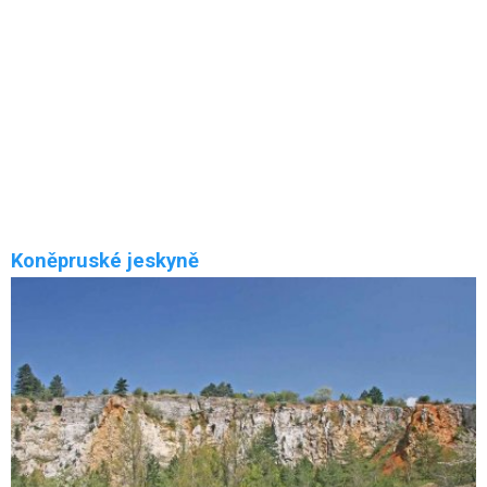
Veltrubský luh