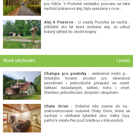
pro řidiče. V Protivíně nedaleko pivovaru se také
nachází platanová alej, byla vysázena v roce...
Alej k Pozorce
- U osady Pozorka se nachází
přibližně sto let stará smíšená alej. Je odtud
krásný výhled do okolní krajiny.
Nové ubytování
+ přidat
Chalupa pro poutníky
- Jedinečné místo pod
Orlickými horami: prostor pro víkendová
seznámení i jednoduché přespání na cestě.
Setkání nezadaných, sdílení, ticho i oheň.
Otevřeno jednotlivcům, dvojicím i skupinám...
Chata Orion
- Srdečně Vás zveme do naší
zrekonstruované roubené Chaty Orion, která se
nachází v oblíbené lyžařské obci Velká Úpa,
patřící k městu Pec pod Sněžkou v Krkonoších.