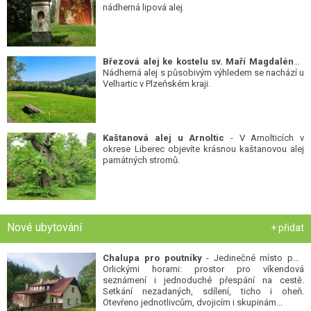
Březová alej ke kostelu sv. Maří Magdalény
-
Nádherná alej s působivým výhledem se nachází u
Velhartic v Plzeňském kraji.
Kaštanová alej u Arnoltic
- V Arnolticích v
okrese Liberec objevíte krásnou kaštanovou alej
památných stromů.
Nové ubytování
+ přidat
Chalupa pro poutníky
- Jedinečné místo pod
Orlickými horami: prostor pro víkendová
seznámení i jednoduché přespání na cestě.
Setkání nezadaných, sdílení, ticho i oheň.
Otevřeno jednotlivcům, dvojicím i skupinám...