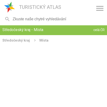

TURISTICKÝ ATLAS

Středočeský kraj - Místa
celá ČR
Středočeský kraj
Místa