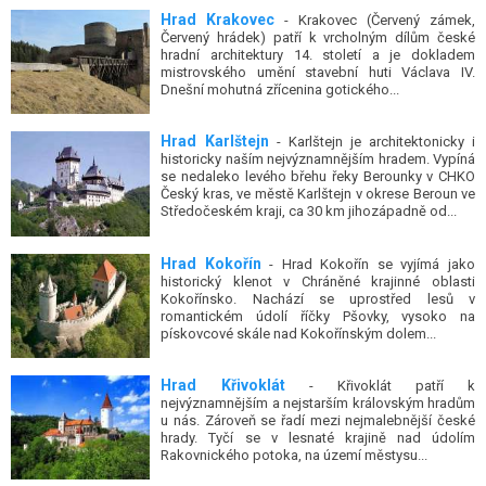
Červený hrádek) patří k vrcholným dílům české
hradní architektury 14. století a je dokladem
mistrovského umění stavební huti Václava IV.
Dnešní mohutná zřícenina gotického...
Hrad Karlštejn
- Karlštejn je architektonicky i
historicky naším nejvýznamnějším hradem. Vypíná
se nedaleko levého břehu řeky Berounky v CHKO
Český kras, ve městě Karlštejn v okrese Beroun ve
Středočeském kraji, ca 30 km jihozápadně od...
Hrad Kokořín
- Hrad Kokořín se vyjímá jako
historický klenot v Chráněné krajinné oblasti
Kokořínsko. Nachází se uprostřed lesů v
romantickém údolí říčky Pšovky, vysoko na
pískovcové skále nad Kokořínským dolem...
Hrad Křivoklát
- Křivoklát patří k
nejvýznamnějším a nejstarším královským hradům
u nás. Zároveň se řadí mezi nejmalebnější české
hrady. Tyčí se v lesnaté krajině nad údolím
Rakovnického potoka, na území městysu...
Zámek Dobříš
- Ve východní části města Dobříš