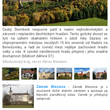
ParaZoo – trochu jiná ZOO, která je domovem zvířat ze
Záchranné stanice pro živočichy ČSOP Vlašim.
Středočeský kraj
, okres
Okres Benešov
Zámek Březnice
- Zámek Březnice je v
současné době státním zámkem a spravuje jej
Národní památkový ústav. Zámek je přístupný
veřejnosti.
ZOO Chleby
- ZOO, které nabízí pohled na