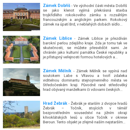
se jako klenot vyjímá překrásná stavba
trojkřídlého rokokového zámku s rozsáhlým
francouzským a anglickým parkem. Rokokový
zámek na úpatí Brd, v neblahých dobách sídlo...
Zámek Liblice
- Zámek Liblice je přezdíván
barokní perlou zdejšího kraje. Zda je tomu tak ve
skutečnosti, se můžete přesvědčit sami. Je
chráněn jako kulturní památka České republiky a
je přístupný veřejnosti formou hotelových a...
Zámek Mělník
- Zámek Mělník se vypíná nad
soutokem Labe s Vltavou a tvoří zdaleka
viditelnou dominantu stejnojmenného města ve
Středočeském kraji. Původně raně středověký
hrad obývaný manželkami či vdovami českých...
Hrad Žebrák
- Žebrák je starším z dvojice hradů
Žebrák – Točník, stojících v téměř
bezprostředním sousedství na jižním okraji
křivoklátských lesů u obce Točník v okrese
Beroun. Tento objekt je zřejmě naším nejstarším...
UNESCO: Kutná Hora
- Kutná Hora je malebné