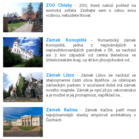
exotická zvířata. Zavítejte sem s celou svou
rodinou, nebudete litovat.
Zámek Konopiště
- Romantický zámek
Konopiště, jedna z nejznámějších a
nejnavštěvovanějších památek v ČR, se nachází
asi 2 km západně od centra Benešova ve
Středočeském kraji, ca 40 km jihovýchodně od...
Zámek Líšno
- Zámek Líšno se nachází ve
stejnojmenné části obce Bystřice. Je obklopen
zámeckým parkem. V současné době má zámek
nového majitele. Zámek je nyní již po rekonstrukci
a je možné si jej pronajmout, například na...
Zámek Kačina
- Zámek Kačina patří mezi
nejvýznamnější stavby empírové architektury v
Čechách.
Hrad Krakovec
- Krakovec (Červený zámek,