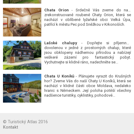
Chata Orion
- Srdečně Vás zveme do naší
zrekonstruované roubené Chaty Orion, která se
nachází v oblíbené lyžařské obci Velká Úpa,
patřící k městu Pec pod Sněžkou v Krkonoších.
Lašské chalupy
- Dopřejte si příjemnou
dovolenou v jedné z prostorných chalup, které
jsou obklopeny nádhernou přírodou a nabízejí
veškeré zázemí pro fantastický pobyt.
Vychutnejte si klidné ráno, nadechněte se...
Chata U Koníků
- Plánujete vyrazit do Krušných
hor? Zveme Vás do naší Chaty U Koníků, která se
nachází v klidné části obce Moldava, nedaleko
hranic s Německem. Její poloha potěší všechny
nadšence turistiky, cyklistiky, pohodové...
© Turistický Atlas 2016
Kontakt