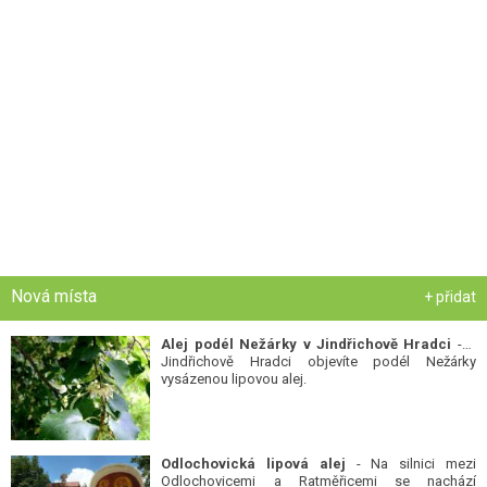
Nová místa
+ přidat
Alej podél Nežárky v Jindřichově Hradci
- V
Jindřichově Hradci objevíte podél Nežárky
vysázenou lipovou alej.
Odlochovická lipová alej
- Na silnici mezi
Odlochovicemi a Ratměřicemi se nachází
nádherná lipová alej.