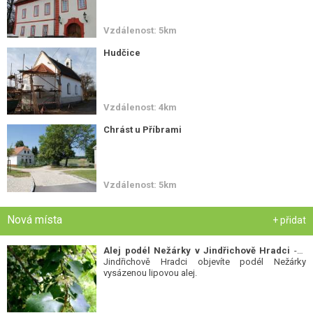
Vzdálenost: 5km
Hudčice
Vzdálenost: 4km
Chrást u Příbrami
Vzdálenost: 5km
Nová místa
+ přidat
Alej podél Nežárky v Jindřichově Hradci
- V
Jindřichově Hradci objevíte podél Nežárky
vysázenou lipovou alej.