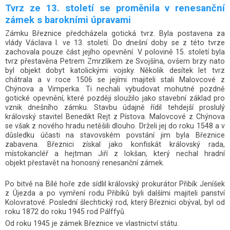
Tvrz ze 13. století se proměnila v renesanční
zámek s barokními úpravami
Zámku Březnice předcházela gotická tvrz. Byla postavena za
vlády Václava I. ve 13. století. Do dnešní doby se z této tvrze
zachovala pouze část jejího opevnění. V polovině 15. století byla
tvrz přestavěna Petrem Zmrzlíkem ze Svojšína, ovšem brzy nato
byl objekt dobyt katolickými vojsky. Několik desítek let tvrz
chátrala a v roce 1506 se jejími majiteli stali Malovcové z
Chýnova a Vimperka. Ti nechali vybudovat mohutné pozdně
gotické opevnění, které později sloužilo jako stavební základ pro
vznik dnešního zámku. Stavbu údajně řídil tehdejší proslulý
královský stavitel Benedikt Rejt z Pístova. Malovcové z Chýnova
se však z nového hradu netěšili dlouho. Drželi jej do roku 1548 a v
důsledku účasti na stavovském povstání jim byla Březnice
zabavena. Březnici získal jako konfiskát královský rada,
místokancléř a hejtman Jiří z lokšan, který nechal hradní
objekt přestavět na honosný renesanční zámek.
Po bitvě na Bílé hoře zde sídlil královský prokurátor Přibík Jeníšek
z Újezda a po vymření rodu Přibíků byli dalšími majiteli panství
Kolovratové. Poslední šlechtický rod, který Březnici obýval, byl od
roku 1872 do roku 1945 rod Pálffyů.
Od roku 1945 je zámek Březnice ve vlastnictví státu.