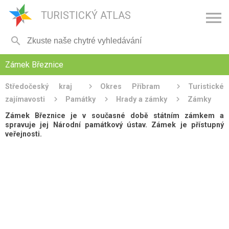

TURISTICKÝ ATLAS

Zámek Březnice
Středočeský kraj
Okres Příbram
Turistické
zajímavosti
Památky
Hrady a zámky
Zámky
Zámek Březnice je v současné době státním zámkem a
spravuje jej Národní památkový ústav. Zámek je přístupný
veřejnosti.