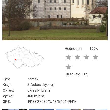
Hodnocení
100%





Hlasovalo 1 lidí
Typ:
Zámek
Kraj:
Středočeský kraj
Okres:
Okres Příbram
Výška:
468 m n.m.
GPS:
49°33'27.230"N, 13°57'21.694"E