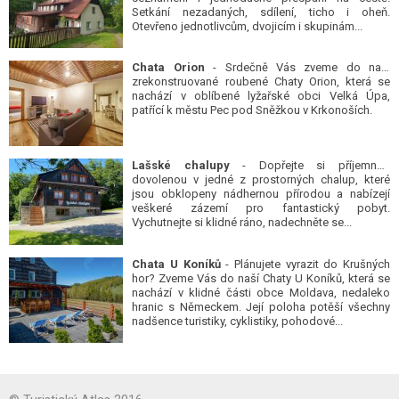
Setkání nezadaných, sdílení, ticho i oheň.
Otevřeno jednotlivcům, dvojicím i skupinám...
Chata Orion
- Srdečně Vás zveme do naší
zrekonstruované roubené Chaty Orion, která se
nachází v oblíbené lyžařské obci Velká Úpa,
patřící k městu Pec pod Sněžkou v Krkonoších.
Lašské chalupy
- Dopřejte si příjemnou
dovolenou v jedné z prostorných chalup, které
jsou obklopeny nádhernou přírodou a nabízejí
veškeré zázemí pro fantastický pobyt.
Vychutnejte si klidné ráno, nadechněte se...
Chata U Koníků
- Plánujete vyrazit do Krušných
hor? Zveme Vás do naší Chaty U Koníků, která se
nachází v klidné části obce Moldava, nedaleko
hranic s Německem. Její poloha potěší všechny
nadšence turistiky, cyklistiky, pohodové...