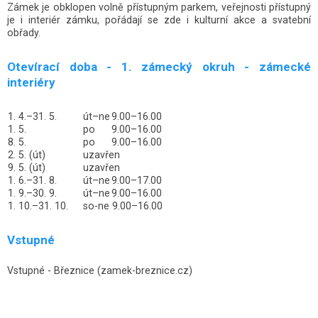
Zámek je obklopen volně přístupným parkem, veřejnosti přístupný
je i interiér zámku, pořádají se zde i kulturní akce a svatební
obřady.
Otevírací doba - 1. zámecký okruh - zámecké
interiéry
1. 4.–31. 5.
út–ne
9.00–16.00
1. 5.
po
9.00–16.00
8. 5.
po
9.00–16.00
2. 5. (út)
uzavřen
9. 5. (út)
uzavřen
1. 6.–31. 8.
út–ne
9.00–17.00
1. 9.–30. 9.
út–ne
9.00–16.00
1. 10.–31. 10.
so-ne 9.00–16.00
Vstupné
Vstupné - Březnice (zamek-breznice.cz)