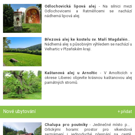
Odlochovická lipová alej
- Na silnici mezi
Odlochovicemi a Ratměřicemi se nachází
nádherná lipová alej.
Březová alej ke kostelu sv. Maří Magdalény
-
Nádherná alej s působivým výhledem se nachází u
Velhartic v Plzeňském kraji.
Kaštanová alej u Arnoltic
- V Arnolticích v
okrese Liberec objevíte krásnou kaštanovou alej
památných stromů.
Nové ubytování
+ přidat
Chalupa pro poutníky
- Jedinečné místo pod
Orlickými horami: prostor pro víkendová
seznámení i jednoduché přespání na cestě.