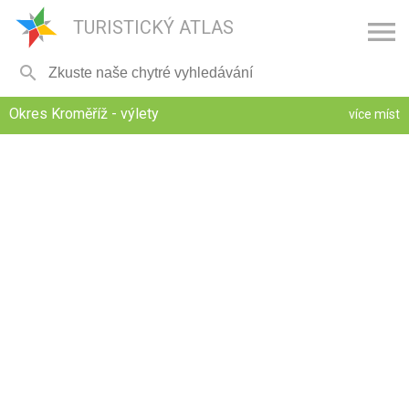

TURISTICKÝ ATLAS

Okres Kroměříž - výlety
více míst