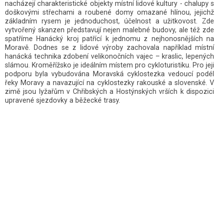
Moravě. Dodnes se z lidové výroby zachovala například místní
hanácká technika zdobení velikonočních vajec – kraslic, lepených
slámou. Kroměřížsko je ideálním místem pro cykloturistiku. Pro jeji
podporu byla vybudována Moravská cyklostezka vedoucí podél
řeky Moravy a navazující na cyklostezky rakouské a slovenské. V
zimě jsou lyžařům v Chřibských a Hostýnských vrších k dispozici
upravené sjezdovky a běžecké trasy.