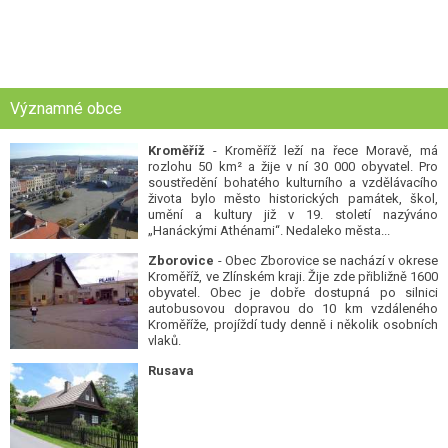
Významné obce
Kroměříž
- Kroměříž leží na řece Moravě, má
rozlohu 50 km² a žije v ní 30 000 obyvatel. Pro
soustředění bohatého kulturního a vzdělávacího
života bylo město historických památek, škol,
umění a kultury již v 19. století nazýváno
„Hanáckými Athénami“. Nedaleko města...
Zborovice
- Obec Zborovice se nachází v okrese
Kroměříž, ve Zlínském kraji. Žije zde přibližně 1600
obyvatel. Obec je dobře dostupná po silnici
autobusovou dopravou do 10 km vzdáleného
Kroměříže, projíždí tudy denně i několik osobních
vlaků.
Rusava
Nová místa
+ přidat