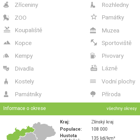

Koupaliště
Muzea



Kopce
Sportoviště
Kempy
Pivovary



Lázně
Divadla

Kostely
Vodní plochy


Památníky
Příroda


Informace o okrese
všechny okresy
Kraj:
Zlínský kraj
Populace:
108 000
Hustota
135 lidí/km²
zalidnění:
Rozloha:
796 km²
Počet obcí:
79
Okresní
Kroměříž