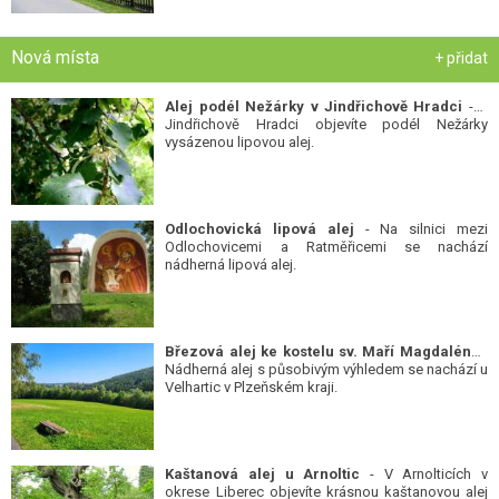
Alej podél Nežárky v Jindřichově Hradci
- V
Jindřichově Hradci objevíte podél Nežárky
vysázenou lipovou alej.
Odlochovická lipová alej
- Na silnici mezi
Odlochovicemi a Ratměřicemi se nachází
nádherná lipová alej.
Březová alej ke kostelu sv. Maří Magdalény
-
Nádherná alej s působivým výhledem se nachází u
Velhartic v Plzeňském kraji.
Kaštanová alej u Arnoltic
- V Arnolticích v
okrese Liberec objevíte krásnou kaštanovou alej
památných stromů.