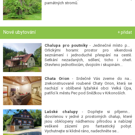
Nové ubytování
+ přidat
Chalupa pro poutníky
- Jedinečné místo pod
Orlickými horami: prostor pro víkendová
seznámení i jednoduché přespání na cestě.
Setkání nezadaných, sdílení, ticho i oheň.
Otevřeno jednotlivcům, dvojicím i skupinám...
Chata Orion
- Srdečně Vás zveme do naší
zrekonstruované roubené Chaty Orion, která se
nachází v oblíbené lyžařské obci Velká Úpa,
patřící k městu Pec pod Sněžkou v Krkonoších.
Lašské chalupy
- Dopřejte si příjemnou
dovolenou v jedné z prostorných chalup, které
jsou obklopeny nádhernou přírodou a nabízejí
veškeré zázemí pro fantastický pobyt.
Vychutnejte si klidné ráno, nadechněte se...
Chata U Koníků
- Plánujete vyrazit do Krušných
hor? Zveme Vás do naší Chaty U Koníků, která se
nachází v klidné části obce Moldava, nedaleko