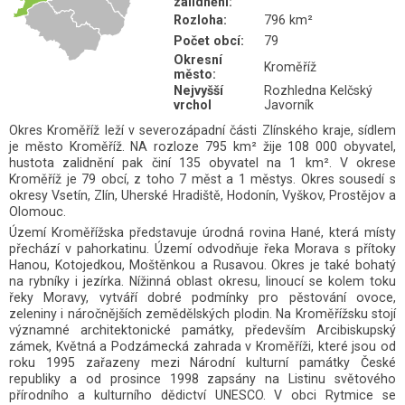
město:
Nejvyšší
Rozhledna Kelčský
vrchol
Javorník
Okres Kroměříž leží v severozápadní části Zlínského kraje, sídlem
je město Kroměříž. NA rozloze 795 km² žije 108 000 obyvatel,
hustota zalidnění pak činí 135 obyvatel na 1 km². V okrese
Kroměříž je 79 obcí, z toho 7 měst a 1 městys. Okres sousedí s
okresy Vsetín, Zlín, Uherské Hradiště, Hodonín, Vyškov, Prostějov a
Olomouc.
Území Kroměřížska představuje úrodná rovina Hané, která místy
přechází v pahorkatinu. Území odvodňuje řeka Morava s přítoky
Hanou, Kotojedkou, Moštěnkou a Rusavou. Okres je také bohatý
na rybníky i jezírka. Nížinná oblast okresu, linoucí se kolem toku
řeky Moravy, vytváří dobré podmínky pro pěstování ovoce,
zeleniny i náročnějších zemědělských plodin. Na Kroměřížsku stojí
významné architektonické památky, především Arcibiskupský
zámek, Květná a Podzámecká zahrada v Kroměříži, které jsou od
roku 1995 zařazeny mezi Národní kulturní památky České
republiky a od prosince 1998 zapsány na Listinu světového
přírodního a kulturního dědictví UNESCO. V obci Rytmice se
nacházejí charakteristické objekty místní lidové kultury - chalupy s
doškovými střechami a roubené domy omazané hlínou, jejichž
základním rysem je jednoduchost, účelnost a užitkovost. Zde
vytvořený skanzen představují nejen malebné budovy, ale též zde
spatříme Hanácký kroj patřící k jednomu z nejhonosnějších na