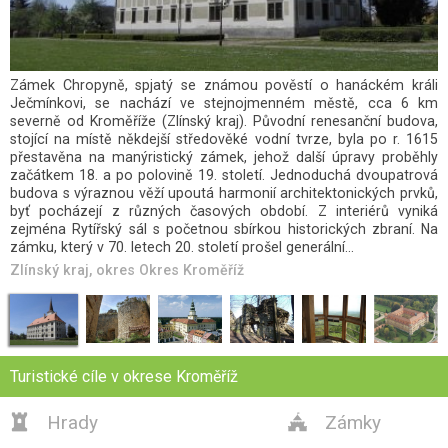
Cimburk (někdy též Nový Cimburk) se řadí k nejvýznamnějším
objektům lucemburské hradní architektury u nás. Zřícenina hradu
se nachází v jihozápadní části vrchoviny Chřiby, ca 4 km východně
od obce Koryčany v okrese Kroměříž ve Zlínském kraji.
Zlínský kraj
, okres
Okres Kroměříž
Turistické cíle v okrese Kroměříž
Hrady
Zámky


Zříceniny
Rozhledny



Památky
ZOO
