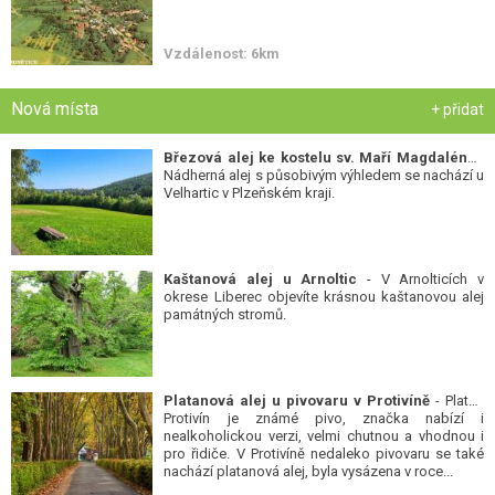
Vzdálenost: 6km
Nová místa
+ přidat
Březová alej ke kostelu sv. Maří Magdalény
-
Nádherná alej s působivým výhledem se nachází u
Velhartic v Plzeňském kraji.
Kaštanová alej u Arnoltic
- V Arnolticích v
okrese Liberec objevíte krásnou kaštanovou alej
památných stromů.
Platanová alej u pivovaru v Protivíně
- Platan
Protivín je známé pivo, značka nabízí i
nealkoholickou verzi, velmi chutnou a vhodnou i
pro řidiče. V Protivíně nedaleko pivovaru se také
nachází platanová alej, byla vysázena v roce...