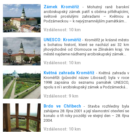
Zámek Kroměříž
- Mohutný raně barokní
arcibiskupský zámek patří s oběma přiléhajícími,
světově proslulými zahradami – Květnou a
Podzámeckou – k nejvýznamnějším památkám...
Vzdálenost: 10 km
UNESCO: Kroměříž
- Kroměříž je krásné město
s bohatou historií, které se nachází asi 32 km
jihovýchodně od Olomouce ve Zlínském kraji. Ve
městě najdeme nádherný arcibiskupský zámek...
Vzdálenost: 10 km
Květná zahrada Kroměříž
- Květná zahrada v
Kroměříži (původní název Libosad) byla v roce
1998 zapsána do seznamu památek UNESCO,
spolu s ní i arcibiskupský zámek a Podzámecká...
Vzdálenost: 9 km
Brdo ve Chřibech
- Stavba rozhledny byla
zahájena 28. října 2001 a její slavnostní otevření se
konalo o tři roky později ve stejný den – 28. října
2004.
Vzdálenost: 10 km