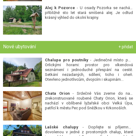
Alej k Pozorce
- U osady Pozorka se nachází
přibližně sto let stará smíšená alej. Je odtud
krásný výhled do okolní krajiny.
Nové ubytování
+ přidat
Chalupa pro poutníky
- Jedinečné místo pod
Orlickými horami: prostor pro víkendová
seznámení i jednoduché přespání na cestě.
Setkání nezadaných, sdílení, ticho i oheň.
Otevřeno jednotlivcům, dvojicím i skupinám...
Chata Orion
- Srdečně Vás zveme do naší
zrekonstruované roubené Chaty Orion, která se
nachází v oblíbené lyžařské obci Velká Úpa,
patřící k městu Pec pod Sněžkou v Krkonoších.
Lašské chalupy
- Dopřejte si příjemnou
dovolenou v jedné z prostorných chalup, které