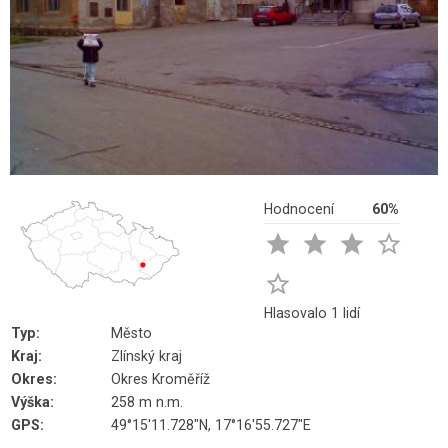
Hodnocení
60%





Hlasovalo 1 lidí
Typ:
Město
Kraj:
Zlínský kraj
Okres:
Okres Kroměříž
Výška:
258 m n.m.
GPS:
49°15'11.728"N, 17°16'55.727"E