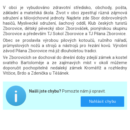
V obci je vybudováno zdravotní středisko, obchody, pošta,
základní a mateřská škola. Život v obci zpestřují různá zájmová
sdružení a tělovýchovné jednoty. Najdete zde Sbor dobrovolných
hasičů, Myslivecké sdružení, šachový oddíl, Klub českých turistů
Zborovice, dětský pěvecký sbor Zborováček, pionýrskou skupinu
Zborovice a především TJ Sokol Zborovice a TJ Pilana Zborovice.
Obec se proslavila výrobou pilových kotoučů, ručního nářadí,
průmyslových nožů a strojů a nástrojů pro řezání kovů. Výrobní
závod Pilana Zborovice má již dlouholetou tradici.
Ve Zborovicích se dochoval do dnešní doby zdejší zámek a kostel
svatého Bartoloměje a ze zajímavých míst v okolí můžeme
doporučit pochopitelně nedaleký zámek Kroměříž a rozhledny
Vitčice, Brdo a Zdenička u Těšánek.
Našli jste chybu?
Pomozte nám ji opravit.
Nahlásit chybu