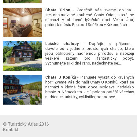
Chata Orion
- Srdečně Vás zveme do naší
zrekonstruované roubené Chaty Orion, která se
nachází v oblíbené lyžařské obci Velká Úpa,
patřící k městu Pec pod Sněžkou v Krkonoších.
Lašské chalupy
- Dopřejte si příjemnou
dovolenou v jedné z prostorných chalup, které
jsou obklopeny nádhernou přírodou a nabízejí
veškeré zázemí pro fantastický pobyt.
Vychutnejte si klidné ráno, nadechněte se...
Chata U Koníků
- Plánujete vyrazit do Krušných
hor? Zveme Vás do naší Chaty U Koníků, která se
nachází v klidné části obce Moldava, nedaleko
hranic s Německem. Její poloha potěší všechny
nadšence turistiky, cyklistiky, pohodové...
© Turistický Atlas 2016
Kontakt