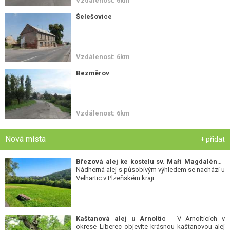
Vzdálenost: 6km
Šelešovice
Vzdálenost: 6km
Bezměrov
Vzdálenost: 6km
Nová místa
+ přidat
Březová alej ke kostelu sv. Maří Magdalény
-
Nádherná alej s působivým výhledem se nachází u
Velhartic v Plzeňském kraji.
Kaštanová alej u Arnoltic
- V Arnolticích v
okrese Liberec objevíte krásnou kaštanovou alej