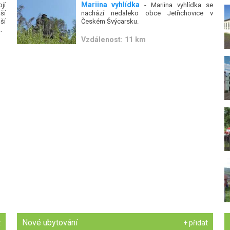
Mariina vyhlídka
jí
- Mariina vyhlídka se
ší
nachází nedaleko obce Jetřichovice v
ší
Českém Švýcarsku.
.
Vzdálenost: 11 km
Nové ubytování
t
+ přidat