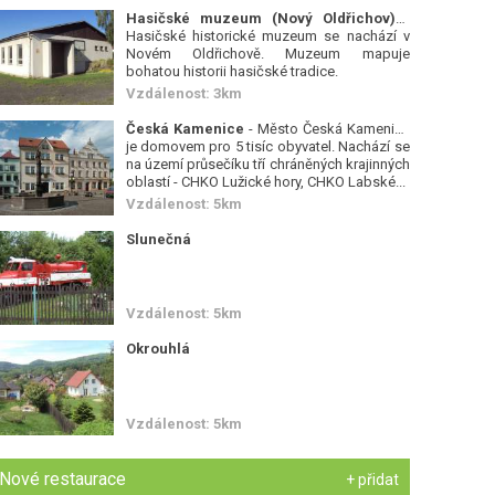
Hasičské muzeum (Nový Oldřichov)
-
Hasičské historické muzeum se nachází v
Novém Oldřichově. Muzeum mapuje
bohatou historii hasičské tradice.
Vzdálenost: 3km
Česká Kamenice
- Město Česká Kamenice
je domovem pro 5 tisíc obyvatel. Nachází se
na území průsečíku tří chráněných krajinných
oblastí - CHKO Lužické hory, CHKO Labské...
Vzdálenost: 5km
Slunečná
Vzdálenost: 5km
Okrouhlá
Vzdálenost: 5km
Nové restaurace
+ přidat