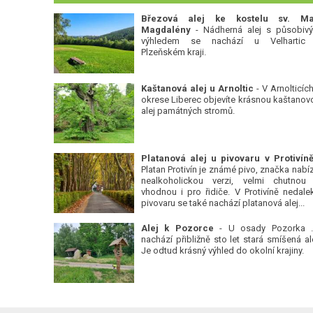
Březová alej ke kostelu sv. Ma
Magdalény
- Nádherná alej s působiv
výhledem se nachází u Velhartic
Plzeňském kraji.
Kaštanová alej u Arnoltic
- V Arnolticích
okrese Liberec objevíte krásnou kaštanov
alej památných stromů.
Platan Protivín je známé pivo, značka nabízí
nealkoholickou verzi, velmi chutnou
vhodnou i pro řidiče. V Protivíně nedale
pivovaru se také nachází platanová alej...
Alej k Pozorce
- U osady Pozorka 
nachází přibližně sto let stará smíšená ale
Je odtud krásný výhled do okolní krajiny.