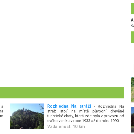
A
K
Rozhledna Na stráži
 a
- Rozhledna Na
na
stráži stojí na místě původní dřevěné
ím
turistické chaty, která zde byla v provozu od
svého vzniku v roce 1933 až do roku 1990.
Vzdálenost: 10 km