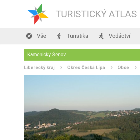
TURISTICKÝ ATLAS

Vše

Turistika

Vodáctví
Kamenický Šenov
Liberecký kraj
Okres Česká Lípa
Obce