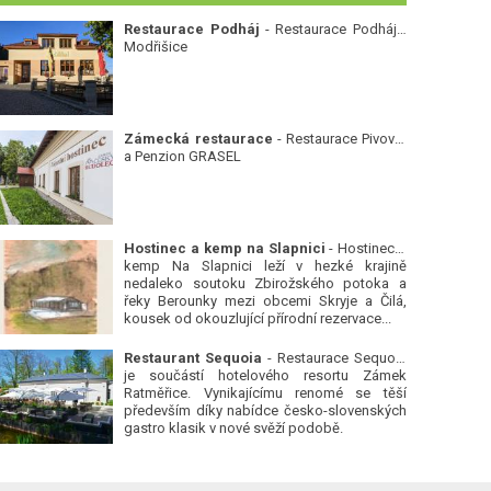
Restaurace Podháj
- Restaurace Podháj -
Modřišice
Zámecká restaurace
- Restaurace Pivovar
a Penzion GRASEL
Hostinec a kemp na Slapnici
- Hostinec a
kemp Na Slapnici leží v hezké krajině
nedaleko soutoku Zbirožského potoka a
řeky Berounky mezi obcemi Skryje a Čilá,
kousek od okouzlující přírodní rezervace...
Restaurant Sequoia
- Restaurace Sequoia
je součástí hotelového resortu Zámek
Ratměřice. Vynikajícímu renomé se těší
především díky nabídce česko-slovenských
gastro klasik v nové svěží podobě.