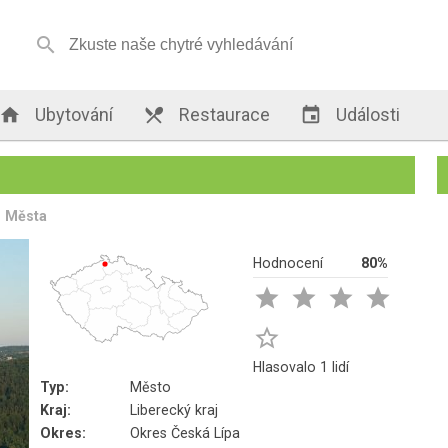


Ubytování

Restaurace

Události
Města
Hodnocení
80%





Hlasovalo 1 lidí
Typ:
Město
Kraj:
Liberecký kraj
Okres:
Okres Česká Lípa