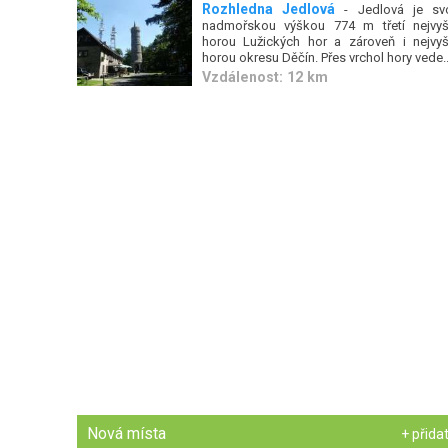
Rozhledna Jedlová
- Jedlová je svo
nadmořskou výškou 774 m třetí nejvyš
horou Lužických hor a zároveň i nejvyš
horou okresu Děčín. Přes vrchol hory vede..
Vzdálenost: 12 km
Nová místa
+ přida