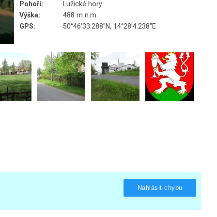
Pohoří:
Lužické hory
Výška:
488 m n.m.
GPS:
50°46'33.288"N, 14°28'4.238"E
Nahlásit chybu