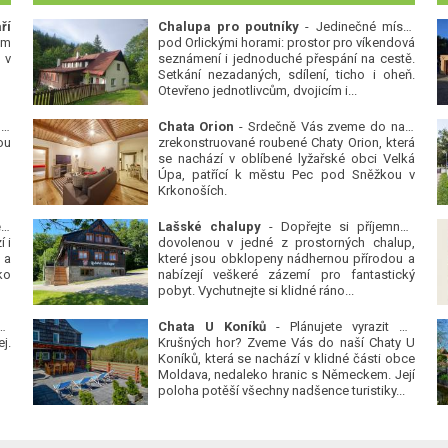
ří
Chalupa pro poutníky
- Jedinečné místo
ým
pod Orlickými horami: prostor pro víkendová
 v
seznámení i jednoduché přespání na cestě.
Setkání nezadaných, sdílení, ticho i oheň.
Otevřeno jednotlivcům, dvojicím i...
 v
Chata Orion
- Srdečně Vás zveme do naší
ou
zrekonstruované roubené Chaty Orion, která
se nachází v oblíbené lyžařské obci Velká
Úpa, patřící k městu Pec pod Sněžkou v
Krkonoších.
Platanová alej u pivovaru v Protivíně
-
Lašské chalupy
- Dopřejte si příjemnou
 i
dovolenou v jedné z prostorných chalup,
 a
které jsou obklopeny nádhernou přírodou a
ko
nabízejí veškeré zázemí pro fantastický
pobyt. Vychutnejte si klidné ráno...
se
Chata U Koníků
- Plánujete vyrazit do
j.
Krušných hor? Zveme Vás do naší Chaty U
Koníků, která se nachází v klidné části obce
Moldava, nedaleko hranic s Německem. Její
poloha potěší všechny nadšence turistiky...