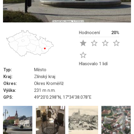
Hodnocení
20%





Hlasovalo 1 lidí
Typ:
Město
Kraj:
Zlínský kraj
Okres:
Okres Kroměříž
Výška:
231 m n.m.
GPS:
49°20'0.298"N, 17°34'38.078"E