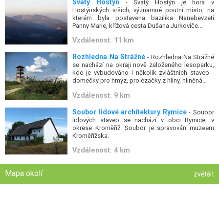
Svatý Hostýn
- Svatý Hostýn je hora v
Hostýnských vrších, významné poutní místo, na
kterém byla postavena bazilika Nanebevzetí
Panny Marie, křížová cesta Dušana Jurkoviče...
Vzdálenost: 11 km
Rozhledna Na Strážné
- Rozhledna Na Strážné
se nachází na okraji nově založeného lesoparku,
kde je vybudováno i několik zvláštních staveb -
domečky pro hmyz, prolézačky z hlíny, hliněná...
Vzdálenost: 9 km
Soubor lidové architektury Rymice
- Soubor
lidových staveb se nachází v obci Rymice, v
okrese Kroměříž. Soubor je spravován muzeem
Kroměřížska.
Vzdálenost: 4 km
Mapa okolí
zvětšit