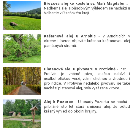
Březová alej ke kostelu sv. Maří Magdalény
-
Nádherná alej s působivým výhledem se nachází u
Velhartic v Plzeňském kraji.
Kaštanová alej u Arnoltic
- V Arnolticích v
okrese Liberec objevíte krásnou kaštanovou alej
památných stromů.
Platanová alej u pivovaru v Protivíně
- Platan
Protivín je známé pivo, značka nabízí i
nealkoholickou verzi, velmi chutnou a vhodnou i
pro řidiče. V Protivíně nedaleko pivovaru se také
nachází platanová alej, byla vysázena v roce...
Alej k Pozorce
- U osady Pozorka se nachází
přibližně sto let stará smíšená alej. Je odtud
krásný výhled do okolní krajiny.