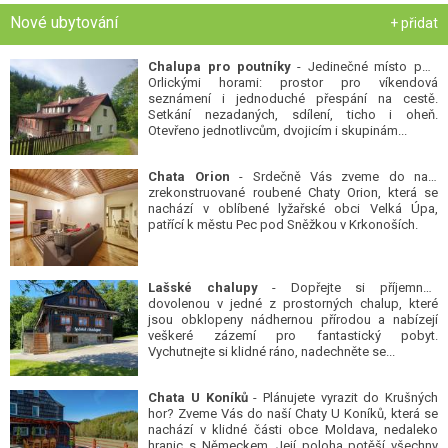
Nové ubytování
+ přidat
Chalupa pro poutníky
- Jedinečné místo pod
Orlickými horami: prostor pro víkendová
seznámení i jednoduché přespání na cestě.
Setkání nezadaných, sdílení, ticho i oheň.
Otevřeno jednotlivcům, dvojicím i skupinám...
Chata Orion
- Srdečně Vás zveme do naší
zrekonstruované roubené Chaty Orion, která se
nachází v oblíbené lyžařské obci Velká Úpa,
patřící k městu Pec pod Sněžkou v Krkonoších.
Lašské chalupy
- Dopřejte si příjemnou
dovolenou v jedné z prostorných chalup, které
jsou obklopeny nádhernou přírodou a nabízejí
veškeré zázemí pro fantastický pobyt.
Vychutnejte si klidné ráno, nadechněte se...
Chata U Koníků
- Plánujete vyrazit do Krušných
hor? Zveme Vás do naší Chaty U Koníků, která se
nachází v klidné části obce Moldava, nedaleko
hranic s Německem. Její poloha potěší všechny