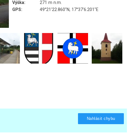
Výška:
271 m n.m.
GPS:
49°21'22.860"N, 17°37'6.201"E
Nahlásit chybu