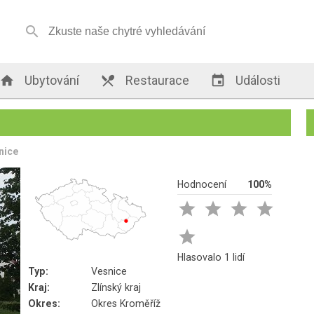


Ubytování

Restaurace

Události
nice
Hodnocení
100%





Hlasovalo 1 lidí
Typ:
Vesnice
Kraj:
Zlínský kraj
Okres:
Okres Kroměříž