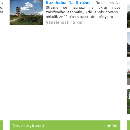
Rozhledna Na Strážné
 v
- Rozhledna Na
o,
Strážné se nachází na okraji nově
ka
založeného lesoparku, kde je vybudováno i
několik zvláštních staveb - domečky pro...
Vzdálenost: 12 km
Nové ubytování
t
+ přidat