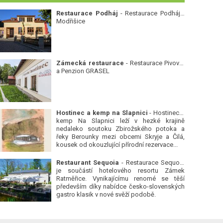
Restaurace Podháj
- Restaurace Podháj -
Modřišice
Zámecká restaurace
- Restaurace Pivovar
a Penzion GRASEL
Hostinec a kemp na Slapnici
- Hostinec a
kemp Na Slapnici leží v hezké krajině
nedaleko soutoku Zbirožského potoka a
řeky Berounky mezi obcemi Skryje a Čilá,
kousek od okouzlující přírodní rezervace...
Restaurant Sequoia
- Restaurace Sequoia
je součástí hotelového resortu Zámek
Ratměřice. Vynikajícímu renomé se těší
především díky nabídce česko-slovenských
gastro klasik v nové svěží podobě.