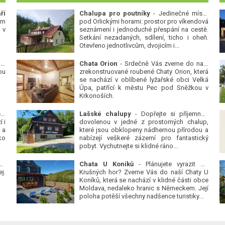
ří
Chalupa pro poutníky
- Jedinečné místo
ým
pod Orlickými horami: prostor pro víkendová
 v
seznámení i jednoduché přespání na cestě.
Setkání nezadaných, sdílení, ticho i oheň.
Otevřeno jednotlivcům, dvojicím i...
 v
Chata Orion
- Srdečně Vás zveme do naší
ou
zrekonstruované roubené Chaty Orion, která
se nachází v oblíbené lyžařské obci Velká
Úpa, patřící k městu Pec pod Sněžkou v
Krkonoších.
Platanová alej u pivovaru v Protivíně
-
Lašské chalupy
- Dopřejte si příjemnou
 i
dovolenou v jedné z prostorných chalup,
 a
které jsou obklopeny nádhernou přírodou a
ko
nabízejí veškeré zázemí pro fantastický
pobyt. Vychutnejte si klidné ráno...
se
Chata U Koníků
- Plánujete vyrazit do
j.
Krušných hor? Zveme Vás do naší Chaty U
Koníků, která se nachází v klidné části obce
Moldava, nedaleko hranic s Německem. Její
poloha potěší všechny nadšence turistiky...