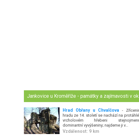
Jankovice u Kroměříže - památky a zajímavosti v ok
Hrad Obřany u Chvalčova
- Zříceni
hradu ze 14. století se nachází na protáhl
vrcholovém hřebeni stejnojmen
dominantní vyvýšeniny; najdeme ji v...
Vzdálenost: 9 km