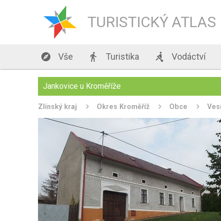
TURISTICKÝ ATLAS

Vše

Turistika

Vodáctví
Jankovice u Kroměříže
Zlínský kraj
Okres Kroměříž
Obce
Ves