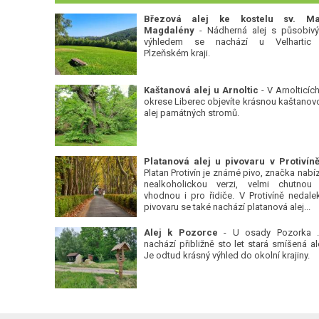
Březová alej ke kostelu sv. Ma
Magdalény
- Nádherná alej s působiv
výhledem se nachází u Velhartic
Plzeňském kraji.
Kaštanová alej u Arnoltic
- V Arnolticích
okrese Liberec objevíte krásnou kaštanov
alej památných stromů.
Platan Protivín je známé pivo, značka nabízí
nealkoholickou verzi, velmi chutnou
vhodnou i pro řidiče. V Protivíně nedale
pivovaru se také nachází platanová alej...
Alej k Pozorce
- U osady Pozorka 
nachází přibližně sto let stará smíšená ale
Je odtud krásný výhled do okolní krajiny.