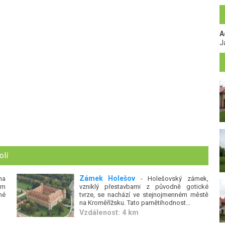
A
J
olí
Zámek Holešov
na
- Holešovský zámek,
ém
vzniklý přestavbami z původně gotické
né
tvrze, se nachází ve stejnojmenném městě
na Kroměřížsku. Tato pamětihodnost...
Vzdálenost: 4 km