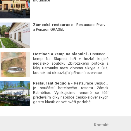
Modřišice
Zámecká restaurace
- Restaurace Pivovar
a Penzion GRASEL
Hostinec a kemp na Slapnici
- Hostinec a
kemp Na Slapnici leží v hezké krajině
nedaleko soutoku Zbirožského potoka a
řeky Berounky mezi obcemi Skryje a Čilá,
kousek od okouzlující přírodní rezervace...
Restaurant Sequoia
- Restaurace Sequoia
je součástí hotelového resortu Zámek
Ratměřice. Vynikajícímu renomé se těší
především díky nabídce česko-slovenských
gastro klasik v nové svěží podobě.
Kontakt