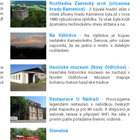
Rozhledna Zámecký vrch (zřícenina
ým
ch
hradu Kamenice)
- Z bývalé hradní věže v
ím
místě zříceny hradu Kamenice byla již v roce
ýt
1880 vybudována vyhlídka. Ta však byla kvůli
špatnému technickému stavu stržena a na...
Na Vyhlídce
- Na Vyhlídce je kopec
nedaleko Kamenického Šenova, jeho název
napovídá, že se jedná o místo s dalekým
rozhledem.
Hasičské muzeum (Nový Oldřichov)
ce
-
se
Hasičské historické muzeum se nachází v
ch
Novém Oldřichově. Muzeum mapuje
ké
bohatou historii hasičské tradice.
Restaurace U Nádraží
- Provozujeme
legendární restauraci s nabídkou českých
jídel. Kapacita je pro 80 osob. K dispozici je
salonek, terasa a připojení WiFi. Na sále v
prvním patře pořádáme firemní, rodinné...
Slunečná