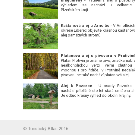
Magdalény
- Nádherná alej s působiv
výhledem se nachází u Velhartic
Plzeňském kraji.
Kaštanová alej u Arnoltic
- V Arnolticích
okrese Liberec objevíte krásnou kaštanov
alej památných stromů.
Platan Protivín je známé pivo, značka nabízí
nealkoholickou verzi, velmi chutnou
vhodnou i pro řidiče. V Protivíně nedale
pivovaru se také nachází platanová alej...
Alej k Pozorce
- U osady Pozorka 
nachází přibližně sto let stará smíšená ale
Je odtud krásný výhled do okolní krajiny.
© Turistický Atlas 2016