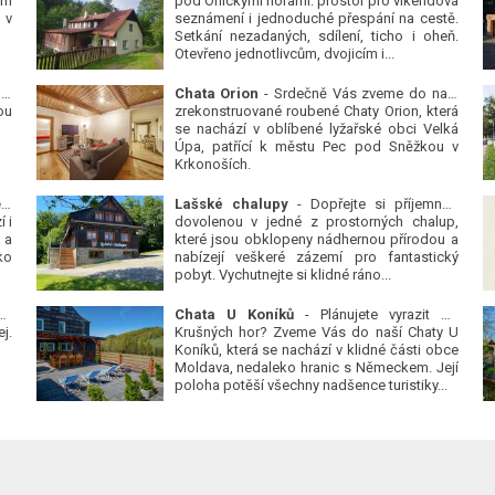
ým
pod Orlickými horami: prostor pro víkendová
 v
seznámení i jednoduché přespání na cestě.
Setkání nezadaných, sdílení, ticho i oheň.
Otevřeno jednotlivcům, dvojicím i...
 v
Chata Orion
- Srdečně Vás zveme do naší
ou
zrekonstruované roubené Chaty Orion, která
se nachází v oblíbené lyžařské obci Velká
Úpa, patřící k městu Pec pod Sněžkou v
Krkonoších.
Platanová alej u pivovaru v Protivíně
-
Lašské chalupy
- Dopřejte si příjemnou
 i
dovolenou v jedné z prostorných chalup,
 a
které jsou obklopeny nádhernou přírodou a
ko
nabízejí veškeré zázemí pro fantastický
pobyt. Vychutnejte si klidné ráno...
se
Chata U Koníků
- Plánujete vyrazit do
j.
Krušných hor? Zveme Vás do naší Chaty U
Koníků, která se nachází v klidné části obce
Moldava, nedaleko hranic s Německem. Její
poloha potěší všechny nadšence turistiky...