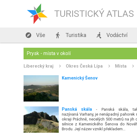
TURISTICKÝ ATLAS

Vše

Turistika

Vodáctví
Prysk - místa v okolí
Liberecký kraj
Okres Česká Lípa
Místa
Kamenický Šenov
Panská skála
- Panská skála, ta
nazývaná Varhany, je nenápadný pahorek 
okraji Práchně, necelých 500 metrů na jih 
silnice z Kamenického Šenova do Nové
Brodu. Její název vznikl překladem...