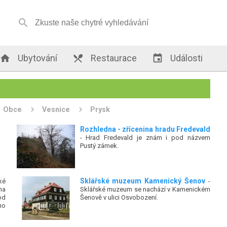


Ubytování

Restaurace

Události
Obce
Vesnice
Prysk
Rozhledna - zřícenina hradu Fredevald
- Hrad Fredevald je znám i pod názvem
Pustý zámek.
Sklářské muzeum Kamenický Šenov
ké
-
na
Sklářské muzeum se nachází v Kamenickém
od
Šenově v ulici Osvobození.
ho