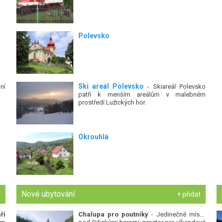
Polevsko
Ski areál Polevsko
ní
- Skiareál Polevsko
patří k menším areálům v malebném
prostředí Lužických hor.
Okrouhlá
Nové ubytování
t
+ přidat
ří
Chalupa pro poutníky
- Jedinečné místo