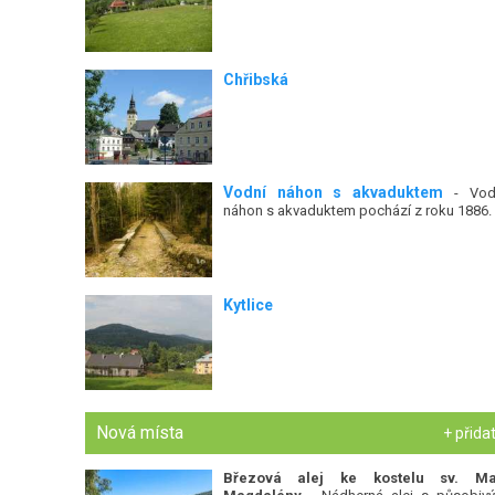
Chřibská
Vodní náhon s akvaduktem
- Vod
náhon s akvaduktem pochází z roku 1886.
Kytlice
Nová místa
+ přida
Březová alej ke kostelu sv. Ma