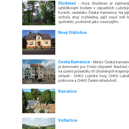
Studenec
- Hora Studenec je zajímav
vyhlídkovým bodem v západních Lužický
horách, nedaleko České Kamenice. Na jej
vrcholu stojí rozhledna, jejíž osud měl b
zpečetěn, podobně jako osud jejího...
Nový Oldřichov
Česká Kamenice
- Město Česká Kameni
je domovem pro 5 tisíc obyvatel. Nachází 
na území průsečíku tří chráněných krajinný
oblastí - CHKO Lužické hory, CHKO Labs
pískovce a CHKO České středohoří...
Kunratice
Volfartice