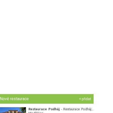
Nové restaurace
+ přidat
Restaurace Podháj
- Restaurace Podháj -