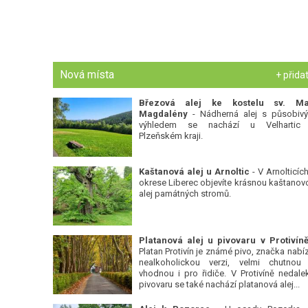
Nová místa
+ přida
Březová alej ke kostelu sv. Ma
Magdalény
- Nádherná alej s působiv
výhledem se nachází u Velhartic
Plzeňském kraji.
Kaštanová alej u Arnoltic
- V Arnolticích
okrese Liberec objevíte krásnou kaštanov
alej památných stromů.
Platan Protivín je známé pivo, značka nabízí
nealkoholickou verzi, velmi chutnou
vhodnou i pro řidiče. V Protivíně nedale
pivovaru se také nachází platanová alej...