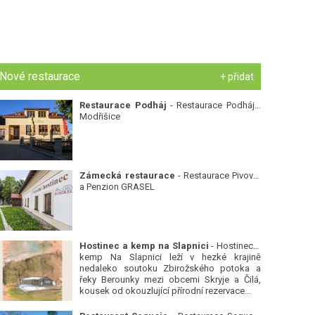
Nové restaurace
+ přidat
Restaurace Podháj
- Restaurace Podháj -
Modřišice
Zámecká restaurace
- Restaurace Pivovar
a Penzion GRASEL
Hostinec a kemp na Slapnici
- Hostinec a
kemp Na Slapnici leží v hezké krajině
nedaleko soutoku Zbirožského potoka a
řeky Berounky mezi obcemi Skryje a Čilá,
kousek od okouzlující přírodní rezervace...