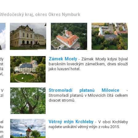
Středočeský kraj
, okres
Okres Nymburk
Zámek Mcely
dy
- Zámek Mcely kdysi býval
st
barokním loveckým zámečkem, dnes slouží
lá
jako luxusní hotel.
í,
Stromořadí platanů Milovice
 V
-
zí
Stromořadí platanů v Milovicích čítá celkem
dvacet stromů.
Větrný mlýn Krchleby
el
- V obci Krchleby
tu
najdete unikátní větrný mlýn z roku 2015.
ím
ří