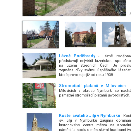
Lázně Poděbrady
- Lázně Poděbra
představují největší lázeňskou společno
na území Středních Čech. Je proslu
zejména díky svému úspěšného lázeňstv
které provozuje již od roku 1908.
Stromořadí platanů v Milovicích
-
Milovicích v okrese Nymburk se nachá
památné stromořadí platanů javorolistých.
Kostel svatého Jiljí v Nymburku
- Kost
sv. Jiljí v Nymburku zaujímá dominan
historického centra města na Kosteln
náměstí a spolu s městskými hradbami tvo