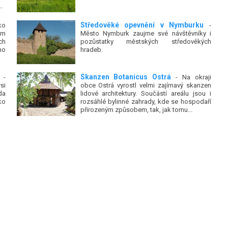
.
Středověké opevnění v Nymburku
ko
-
ím
Město Nymburk zaujme své návštěvníky i
ch
pozůstatky městských středověkých
ho
hradeb.
Skanzen Botanicus Ostrá
-
- Na okraji
si
obce Ostrá vyrostl velmi zajímavý skanzen
da
lidové architektury. Součástí areálu jsou i
ko
rozsáhlé bylinné zahrady, kde se hospodaří
přirozeným způsobem, tak, jak tomu...