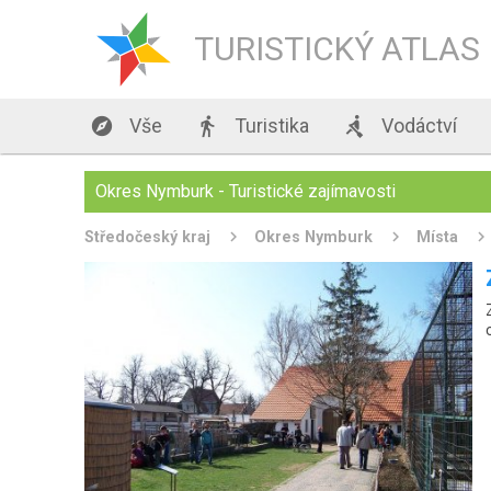
TURISTICKÝ ATLAS

Vše

Turistika

Vodáctví
Okres Nymburk - Turistické zajímavosti
Středočeský kraj
Okres Nymburk
Místa