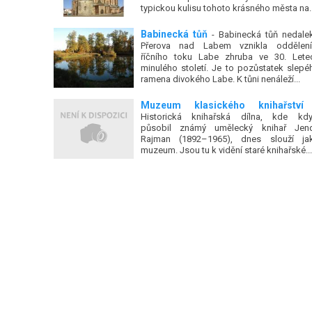
typickou kulisu tohoto krásného města na..
Babinecká tůň
- Babinecká tůň nedale
Přerova nad Labem vznikla oddělen
říčního toku Labe zhruba ve 30. Lete
minulého století. Je to pozůstatek slepé
ramena divokého Labe. K tůni nenáleží...
Muzeum klasického knihařství
Historická knihařská dílna, kde kdy
působil známý umělecký knihař Jen
Rajman (1892–1965), dnes slouží ja
muzeum. Jsou tu k vidění staré knihařské...