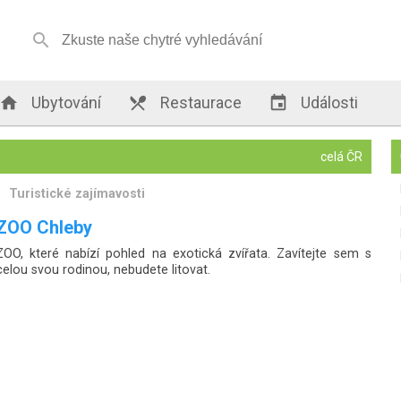


Ubytování

Restaurace

Události
celá ČR
Turistické zajímavosti
ZOO Chleby
ZOO, které nabízí pohled na exotická zvířata. Zavítejte sem s
celou svou rodinou, nebudete litovat.