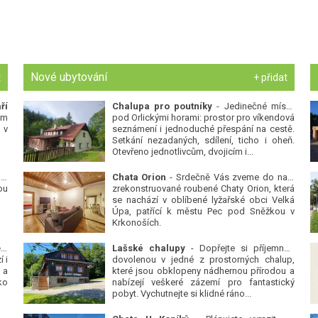
Nové ubytování
t
+ přidat
ří
Chalupa pro poutníky
- Jedinečné místo
ým
pod Orlickými horami: prostor pro víkendová
 v
seznámení i jednoduché přespání na cestě.
Setkání nezadaných, sdílení, ticho i oheň.
Otevřeno jednotlivcům, dvojicím i...
 v
Chata Orion
- Srdečně Vás zveme do naší
ou
zrekonstruované roubené Chaty Orion, která
se nachází v oblíbené lyžařské obci Velká
Úpa, patřící k městu Pec pod Sněžkou v
Krkonoších.
Platanová alej u pivovaru v Protivíně
-
Lašské chalupy
- Dopřejte si příjemnou
 i
dovolenou v jedné z prostorných chalup,
 a
které jsou obklopeny nádhernou přírodou a
ko
nabízejí veškeré zázemí pro fantastický
pobyt. Vychutnejte si klidné ráno...