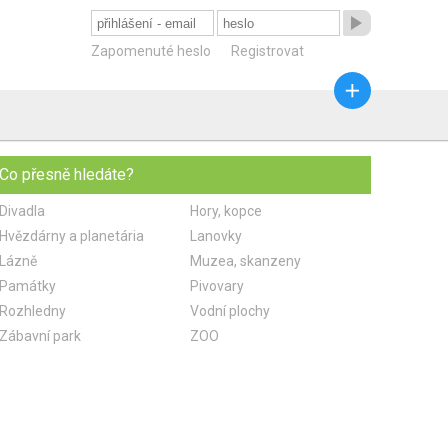

Zapomenuté heslo
Registrovat

Co přesně hledáte?
Divadla
Hory, kopce
Hvězdárny a planetária
Lanovky
Lázně
Muzea, skanzeny
Památky
Pivovary
Rozhledny
Vodní plochy
Zábavní park
ZOO