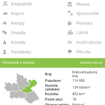

Koupaliště
Muzea



Kopce
Sportoviště
Kempy
Pivovary



Lázně
Divadla

Kostely
Vodní plochy


Památníky
Příroda


Informace o okrese
všechny okresy
Královéhradecký
Kraj:
kraj
Populace:
114 000
Hustota
134 lidí/km²
zalidnění:
Rozloha:
852 km²
Počet obcí:
78
Okresní město:
Náchod