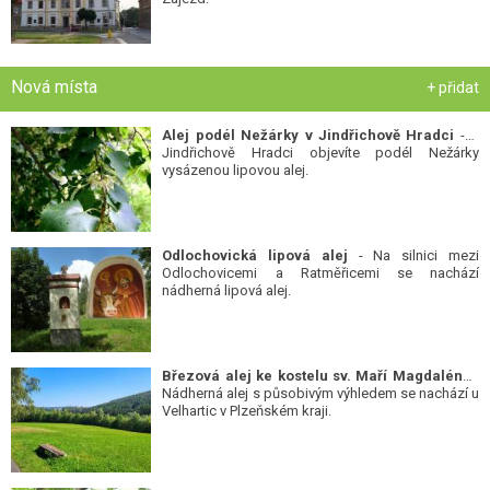
Nová místa
+ přidat
Alej podél Nežárky v Jindřichově Hradci
- V
Jindřichově Hradci objevíte podél Nežárky
vysázenou lipovou alej.
Odlochovická lipová alej
- Na silnici mezi
Odlochovicemi a Ratměřicemi se nachází
nádherná lipová alej.
Březová alej ke kostelu sv. Maří Magdalény
-
Nádherná alej s působivým výhledem se nachází u
Velhartic v Plzeňském kraji.