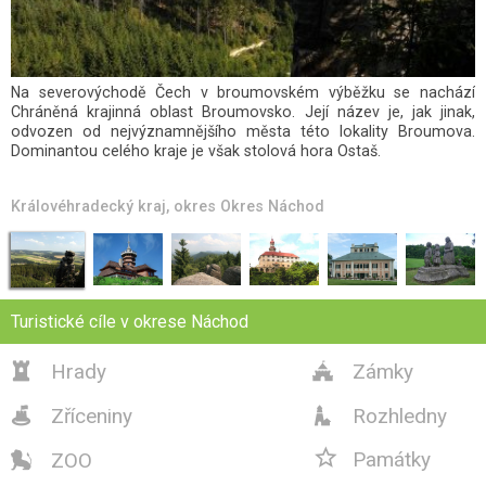
Jedna z nejkrásnějších rozhleden v Královéhradeckém kraji se
nachází v areálu objektu Jiráskovy chaty v Dobrošově u Náchoda.
Chatu vlastní Klub českých turistů a je ve správě chatařů Marcely
a Vladimíra Štěpánkových.
Královéhradecký kraj
, okres
Okres Náchod
Turistické cíle v okrese Náchod
Hrady
Zámky


Zříceniny
Rozhledny



Památky
ZOO
