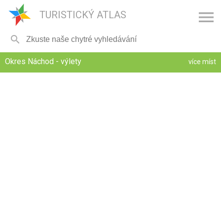

TURISTICKÝ ATLAS

Okres Náchod - výlety
více míst