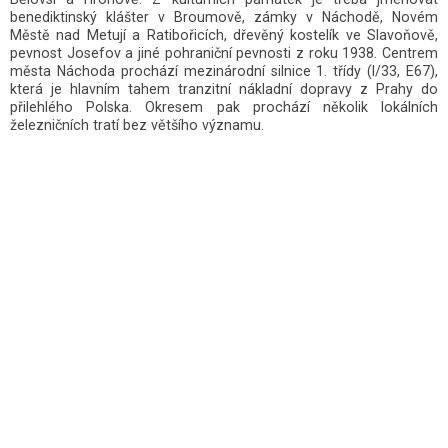
benediktinský klášter v Broumově, zámky v Náchodě, Novém
Městě nad Metují a Ratibořicích, dřevěný kostelík ve Slavoňově,
pevnost Josefov a jiné pohraniční pevnosti z roku 1938. Centrem
města Náchoda prochází mezinárodní silnice 1. třídy (I/33, E67),
která je hlavním tahem tranzitní nákladní dopravy z Prahy do
přilehlého Polska. Okresem pak prochází několik lokálních
železničních tratí bez většího významu.