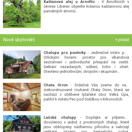
Kaštanová alej u Arnoltic
- V Arnolticích v
okrese Liberec objevíte krásnou kaštanovou alej
památných stromů.
Nové ubytování
+ přidat
Chalupa pro poutníky
- Jedinečné místo pod
Orlickými horami: prostor pro víkendová
seznámení i jednoduché přespání na cestě.
Setkání nezadaných, sdílení, ticho i oheň.
Otevřeno jednotlivcům, dvojicím i skupinám...
Chata Orion
- Srdečně Vás zveme do naší
zrekonstruované roubené Chaty Orion, která se
nachází v oblíbené lyžařské obci Velká Úpa,
patřící k městu Pec pod Sněžkou v Krkonoších.
Lašské chalupy
- Dopřejte si příjemnou
dovolenou v jedné z prostorných chalup, které
jsou obklopeny nádhernou přírodou a nabízejí
veškeré zázemí pro fantastický pobyt.