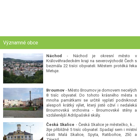
Významné obce
Náchod
- Náchod je okresní město v
Královéhradeckém kraji na severovýchodě Čech s
bezmála 22 tisíci obyvateli. Městem protéká řeka
Metuje.
Broumov
- Město Broumov je domovem necelých
8 tisíc obyvatel. Do tohoto krásného města s
mnoha památkami se určitě vyplatí podniknout
alespoň krátký výlet, který jistě oživí i nedaleká
Broumovská vrchovina - Broumovské stěny a
vzdálenější Adršpašské skály.
Česká Skalice
- Česká Skalice je městečko, kde
žije přibližně 5 tisíc obyvatel. Spadají sem i místní
části Malá Skalice, Spyta, Ratibořice, Zlíč a
Zájezd.