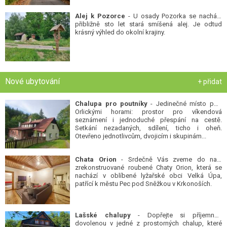
Alej k Pozorce
- U osady Pozorka se nachází
přibližně sto let stará smíšená alej. Je odtud
krásný výhled do okolní krajiny.
Nové ubytování
+ přidat
Chalupa pro poutníky
- Jedinečné místo pod
Orlickými horami: prostor pro víkendová
seznámení i jednoduché přespání na cestě.
Setkání nezadaných, sdílení, ticho i oheň.
Otevřeno jednotlivcům, dvojicím i skupinám...
Chata Orion
- Srdečně Vás zveme do naší
zrekonstruované roubené Chaty Orion, která se
nachází v oblíbené lyžařské obci Velká Úpa,
patřící k městu Pec pod Sněžkou v Krkonoších.
Lašské chalupy
- Dopřejte si příjemnou
dovolenou v jedné z prostorných chalup, které