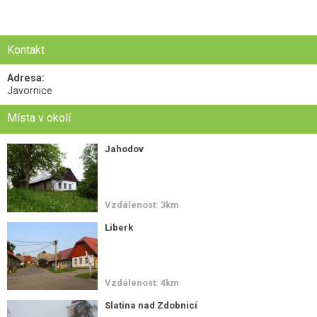
Kontakt
Adresa:
Javornice
Místa v okolí
Jahodov
Vzdálenost: 3km
Liberk
Vzdálenost: 4km
Slatina nad Zdobnicí