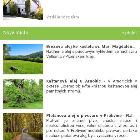
Vzdálenost: 6km
Nová místa
+ přidat
Březová alej ke kostelu sv. Maří Magdalény
-
Nádherná alej s působivým výhledem se nachází u
Velhartic v Plzeňském kraji.
Kaštanová alej u Arnoltic
- V Arnolticích v
okrese Liberec objevíte krásnou kaštanovou alej
památných stromů.
Platanová alej u pivovaru v Protivíně
- Platan
Protivín je známé pivo, značka nabízí i
nealkoholickou verzi, velmi chutnou a vhodnou i
pro řidiče. V Protivíně nedaleko pivovaru se také
nachází platanová alej, byla vysázena v roce...