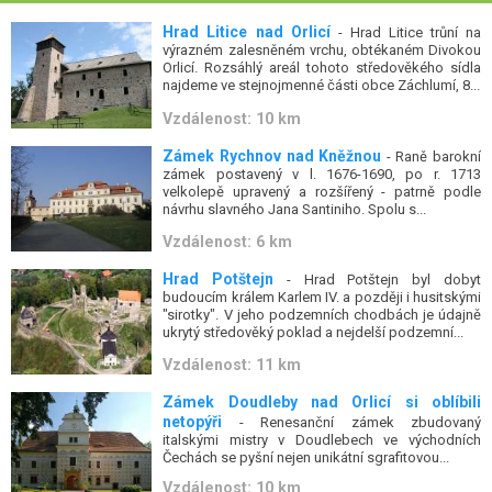
Hrad Litice nad Orlicí
- Hrad Litice trůní na
výrazném zalesněném vrchu, obtékaném Divokou
Orlicí. Rozsáhlý areál tohoto středověkého sídla
najdeme ve stejnojmenné části obce Záchlumí, 8...
Vzdálenost: 10 km
Zámek Rychnov nad Kněžnou
- Raně barokní
zámek postavený v l. 1676-1690, po r. 1713
velkolepě upravený a rozšířený - patrně podle
návrhu slavného Jana Santiniho. Spolu s...
Vzdálenost: 6 km
Hrad Potštejn
- Hrad Potštejn byl dobyt
budoucím králem Karlem IV. a později i husitskými
"sirotky". V jeho podzemních chodbách je údajně
ukrytý středověký poklad a nejdelší podzemní...
Vzdálenost: 11 km
Zámek Doudleby nad Orlicí si oblíbili
netopýři
- Renesanční zámek zbudovaný
italskými mistry v Doudlebech ve východních
Čechách se pyšní nejen unikátní sgrafitovou...
Vzdálenost: 10 km