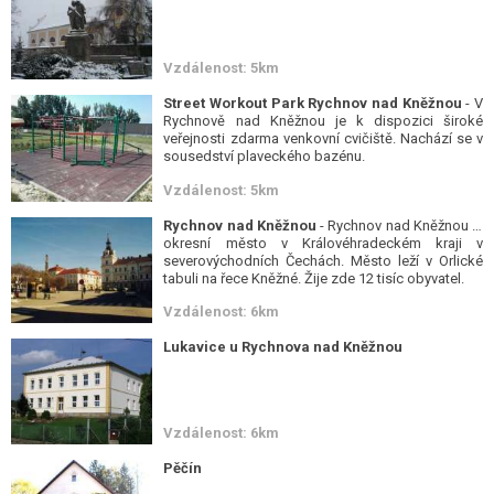
Vzdálenost: 5km
Street Workout Park Rychnov nad Kněžnou
- V
Rychnově nad Kněžnou je k dispozici široké
veřejnosti zdarma venkovní cvičiště. Nachází se v
sousedství plaveckého bazénu.
Vzdálenost: 5km
Rychnov nad Kněžnou
- Rychnov nad Kněžnou je
okresní město v Královéhradeckém kraji v
severovýchodních Čechách. Město leží v Orlické
tabuli na řece Kněžné. Žije zde 12 tisíc obyvatel.
Vzdálenost: 6km
Lukavice u Rychnova nad Kněžnou
Vzdálenost: 6km
Pěčín