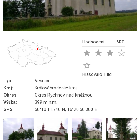
Hodnocení
60%





Hlasovalo 1 lidí
Typ:
Vesnice
Kraj:
Královéhradecký kraj
Okres:
Okres Rychnov nad Kněžnou
Výška:
399 m n.m.
GPS:
50°10'11.746"N, 16°20'56.300"E