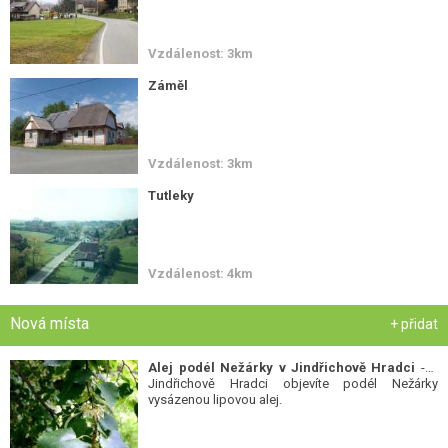
Vzdálenost: 3km
Záměl
Vzdálenost: 3km
Tutleky
Vzdálenost: 4km
Nová místa
+ přidat
Alej podél Nežárky v Jindřichově Hradci
- V
Jindřichově Hradci objevíte podél Nežárky
vysázenou lipovou alej.