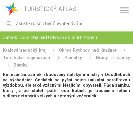

TURISTICKÝ ATLAS

Zámek Doudleby nad Orlicí si oblíbili netopýři
Královéhradecký kraj
Okres Rychnov nad Kněžnou
Turistické zajímavosti
Památky
Hrady a zámky
Zámky
Renesanční zámek zbudovaný italskými mistry v Doudlebech
ve východních Čechách se pyšní nejen unikátní sgrafitovou
výzdobou, ale také vzácnými létajícími obyvateli. Půda zámku,
který již po staletí patří rodu Bubnů, je tradičním letním
sídlem netopýrů velkých a netopýrů večerních.