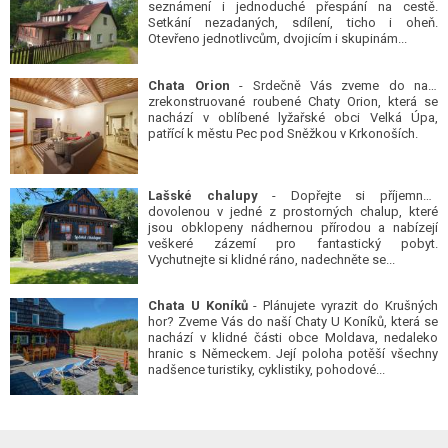
seznámení i jednoduché přespání na cestě.
Setkání nezadaných, sdílení, ticho i oheň.
Otevřeno jednotlivcům, dvojicím i skupinám...
Chata Orion
- Srdečně Vás zveme do naší
zrekonstruované roubené Chaty Orion, která se
nachází v oblíbené lyžařské obci Velká Úpa,
patřící k městu Pec pod Sněžkou v Krkonoších.
Lašské chalupy
- Dopřejte si příjemnou
dovolenou v jedné z prostorných chalup, které
jsou obklopeny nádhernou přírodou a nabízejí
veškeré zázemí pro fantastický pobyt.
Vychutnejte si klidné ráno, nadechněte se...
Chata U Koníků
- Plánujete vyrazit do Krušných
hor? Zveme Vás do naší Chaty U Koníků, která se
nachází v klidné části obce Moldava, nedaleko
hranic s Německem. Její poloha potěší všechny
nadšence turistiky, cyklistiky, pohodové...