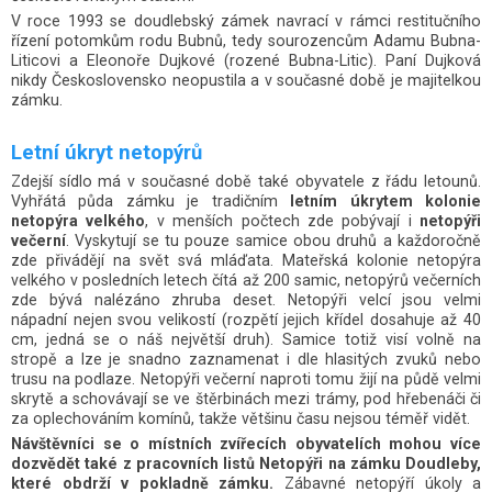
V roce 1993 se doudlebský zámek navrací v rámci restitučního
řízení potomkům rodu Bubnů, tedy sourozencům Adamu Bubna-
Liticovi a Eleonoře Dujkové (rozené Bubna-Litic). Paní Dujková
nikdy Československo neopustila a v současné době je majitelkou
zámku.
Letní úkryt netopýrů
Zdejší sídlo má v současné době také obyvatele z řádu letounů.
Vyhřátá půda zámku je tradičním
letním úkrytem kolonie
netopýra velkého
, v menších počtech zde pobývají i
netopýři
večerní
. Vyskytují se tu pouze samice obou druhů a každoročně
zde přivádějí na svět svá mláďata. Mateřská kolonie netopýra
velkého v posledních letech čítá až 200 samic, netopýrů večerních
zde bývá nalézáno zhruba deset. Netopýři velcí jsou velmi
nápadní nejen svou velikostí (rozpětí jejich křídel dosahuje až 40
cm, jedná se o náš největší druh). Samice totiž visí volně na
stropě a lze je snadno zaznamenat i dle hlasitých zvuků nebo
trusu na podlaze. Netopýři večerní naproti tomu žijí na půdě velmi
skrytě a schovávají se ve štěrbinách mezi trámy, pod hřebenáči či
za oplechováním komínů, takže většinu času nejsou téměř vidět.
Návštěvníci se o místních zvířecích obyvatelích mohou více
dozvědět také z pracovních listů Netopýři na zámku Doudleby,
které obdrží v pokladně zámku.
Zábavné netopýří úkoly a