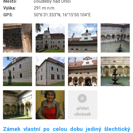
Město:
Doudleby nad Orlicí
Výška:
291 m n.m.
GPS:
50°6'31.333"N, 16°15'50.104"E
Zámek vlastní po celou dobu jediný šlechtický