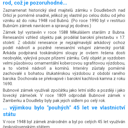
rod, což je pozoruhodné...
Zaznamenat historický sled majitelů zámku v Doudlebech nad
Orlicí je poměrně snadné, jelikož jej vlastnil po celou dobu od jeho
vzniku až do roku 1948 rod Bubnů. (Po roce 1990 byl v restituci
Bubnům zámek navrácen a spravují jej dodnes.)
Zámek byl vystavěn v roce 1588 Mikulášem starším z Bubna.
Renesanční vzhled objektu pak prodělal barokní přestavbu v 17.
století. Z období renesance je nejzajímavější arkádový ochoz
podél nádvoří a pozdně renesanční vstupní zámecký portál.
Arkáda podpíraná toskánskými sloupy je ovšem řešena dosti
neobvykle, vykrývá pouze přízemí zámku. Celý objekt je vyzdoben
velmi působivou ornamentální kobercovou sgrafitovou výzdobou,
a to včetně nádvoří a komínů. Interiéry zůstaly poměrně
zachovalé s bohatou štukatérskou výzdobou z období raného
baroka. Dochovala se překvapivě i barokní kachlová kamna z roku
1690.
Bubnové zámek využívali zpočátku jako letní sídlo a později i jako
lovecký zámeček. V roce 1809 odprodali Bubnové zámek v
Žamberku a Doudleby byly pak jejich sídlem po celý rok.
... výjimkou bylo "pouhých" 45 let ve vlastnictví
státu
V roce 1948 byl zámek znárodněn a byl po celých 45 let využíván
československým státem.