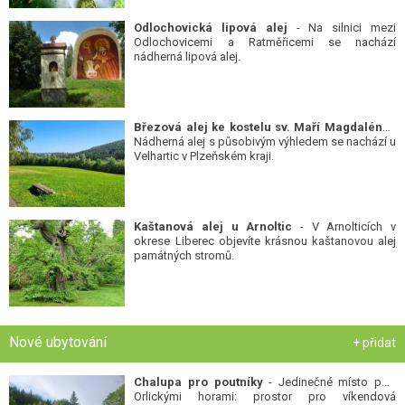
Odlochovická lipová alej
- Na silnici mezi
Odlochovicemi a Ratměřicemi se nachází
nádherná lipová alej.
Březová alej ke kostelu sv. Maří Magdalény
-
Nádherná alej s působivým výhledem se nachází u
Velhartic v Plzeňském kraji.
Kaštanová alej u Arnoltic
- V Arnolticích v
okrese Liberec objevíte krásnou kaštanovou alej
památných stromů.
Nové ubytování
+ přidat
Chalupa pro poutníky
- Jedinečné místo pod
Orlickými horami: prostor pro víkendová