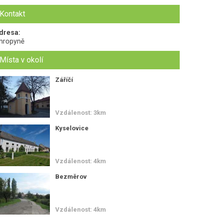
Kontakt
dresa:
hropyně
Místa v okolí
Záříčí
Vzdálenost: 3km
Kyselovice
Vzdálenost: 4km
Bezměrov
Vzdálenost: 4km