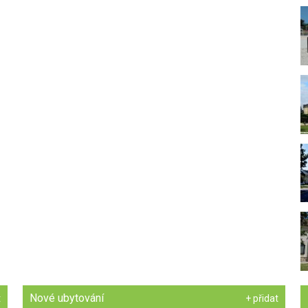
Nové ubytování
t
+ přidat