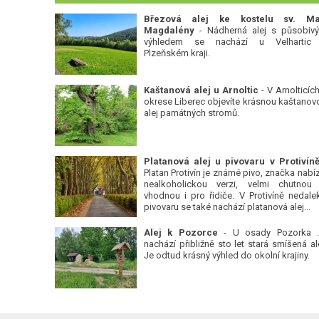
Březová alej ke kostelu sv. Ma
Magdalény
- Nádherná alej s působiv
výhledem se nachází u Velhartic
Plzeňském kraji.
Kaštanová alej u Arnoltic
- V Arnolticích
okrese Liberec objevíte krásnou kaštanov
alej památných stromů.
Platan Protivín je známé pivo, značka nabízí
nealkoholickou verzi, velmi chutnou
vhodnou i pro řidiče. V Protivíně nedale
pivovaru se také nachází platanová alej...
Alej k Pozorce
- U osady Pozorka 
nachází přibližně sto let stará smíšená ale
Je odtud krásný výhled do okolní krajiny.