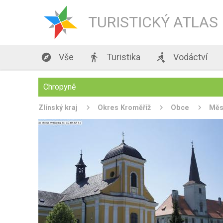
TURISTICKÝ ATLAS

Vše

Turistika

Vodáctví
Chropyně
Zlínský kraj
Okres Kroměříž
Obce
Měs