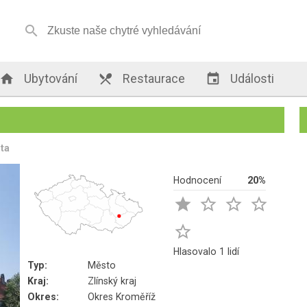


Ubytování

Restaurace

Události
ta
Hodnocení
20%





Hlasovalo 1 lidí
Typ:
Město
Kraj:
Zlínský kraj
Okres:
Okres Kroměříž