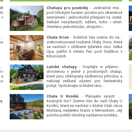
ří
Chalupa pro poutníky
- Jedinečné místo
ým
pod Orlickými horami: prostor pro víkendová
 v
seznámení i jednoduché přespání na cestě.
Setkání nezadaných, sdílení, ticho i oheň.
Otevřeno jednotlivcům, dvojicím i...
 v
Chata Orion
- Srdečně Vás zveme do naší
ou
zrekonstruované roubené Chaty Orion, která
se nachází v oblíbené lyžařské obci Velká
Úpa, patřící k městu Pec pod Sněžkou v
Krkonoších.
Platanová alej u pivovaru v Protivíně
-
Lašské chalupy
- Dopřejte si příjemnou
 i
dovolenou v jedné z prostorných chalup,
 a
které jsou obklopeny nádhernou přírodou a
ko
nabízejí veškeré zázemí pro fantastický
pobyt. Vychutnejte si klidné ráno...
se
Chata U Koníků
- Plánujete vyrazit do
j.
Krušných hor? Zveme Vás do naší Chaty U
Koníků, která se nachází v klidné části obce
Moldava, nedaleko hranic s Německem. Její
poloha potěší všechny nadšence turistiky...