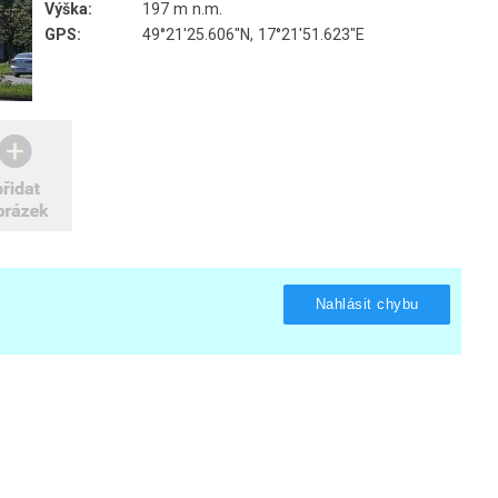
Výška:
197 m n.m.
GPS:
49°21'25.606"N, 17°21'51.623"E
Nahlásit chybu