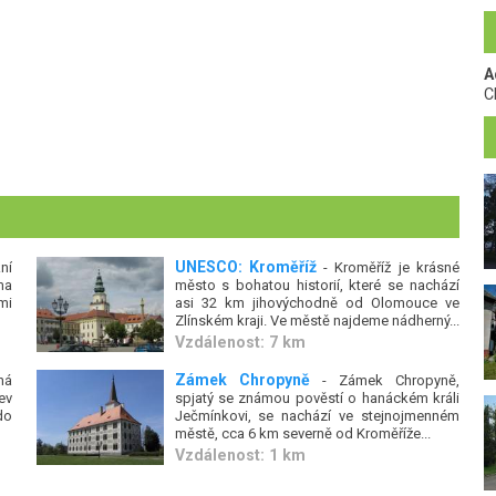
A
C
UNESCO: Kroměříž
ní
- Kroměříž je krásné
ma
město s bohatou historií, které se nachází
mi
asi 32 km jihovýchodně od Olomouce ve
Zlínském kraji. Ve městě najdeme nádherný...
Vzdálenost: 7 km
Zámek Chropyně
ná
- Zámek Chropyně,
ev
spjatý se známou pověstí o hanáckém králi
do
Ječmínkovi, se nachází ve stejnojmenném
městě, cca 6 km severně od Kroměříže...
Vzdálenost: 1 km