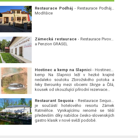
Restaurace Podháj
- Restaurace Podháj -
Modřišice
Zámecká restaurace
- Restaurace Pivovar
a Penzion GRASEL
Hostinec a kemp na Slapnici
- Hostinec a
kemp Na Slapnici leží v hezké krajině
nedaleko soutoku Zbirožského potoka a
řeky Berounky mezi obcemi Skryje a Čilá,
kousek od okouzlující přírodní rezervace...
Restaurant Sequoia
- Restaurace Sequoia
je součástí hotelového resortu Zámek
Ratměřice. Vynikajícímu renomé se těší
především díky nabídce česko-slovenských
gastro klasik v nové svěží podobě.