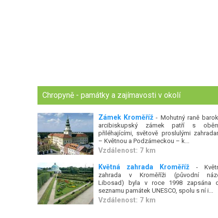
Chropyně - památky a zajímavosti v okolí
Zámek Kroměříž
- Mohutný raně barok
arcibiskupský zámek patří s obě
přiléhajícími, světově proslulými zahrada
– Květnou a Podzámeckou – k...
Vzdálenost: 7 km
Květná zahrada Kroměříž
- Květ
zahrada v Kroměříži (původní náz
Libosad) byla v roce 1998 zapsána 
seznamu památek UNESCO, spolu s ní i...
Vzdálenost: 7 km