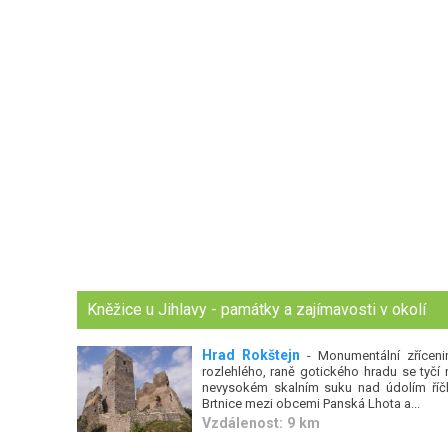
Kněžice u Jihlavy - památky a zajímavosti v okolí
Hrad Rokštejn
- Monumentální zříceni
rozlehlého, raně gotického hradu se tyčí 
nevysokém skalním suku nad údolím říč
Brtnice mezi obcemi Panská Lhota a...
Vzdálenost: 9 km