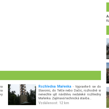
A
K
Rozhledna Mařenka
na
- Vypravíte-li se do
na
Slavonic, do Telče nebo Dačic, rozhodně si
ky
nenechte ujít návštěvu nedaleké rozhledny
Mařenka. Zajímavá technická stavba...
Vzdálenost: 12 km