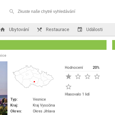


Ubytování

Restaurace

Události
nice
Hodnocení
20%





Hlasovalo 1 lidí
Typ:
Vesnice
Kraj:
Kraj Vysočina
Okres:
Okres Jihlava