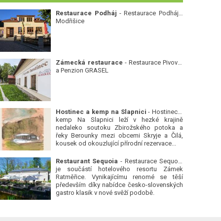
Restaurace Podháj
- Restaurace Podháj -
Modřišice
Zámecká restaurace
- Restaurace Pivovar
a Penzion GRASEL
Hostinec a kemp na Slapnici
- Hostinec a
kemp Na Slapnici leží v hezké krajině
nedaleko soutoku Zbirožského potoka a
řeky Berounky mezi obcemi Skryje a Čilá,
kousek od okouzlující přírodní rezervace...
Restaurant Sequoia
- Restaurace Sequoia
je součástí hotelového resortu Zámek
Ratměřice. Vynikajícímu renomé se těší
především díky nabídce česko-slovenských
gastro klasik v nové svěží podobě.