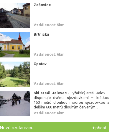
Zašovice
Vzdálenost: 5km
Brtnička
Vzdálenost: 6km
Opatov
Vzdálenost: 6km
Ski areál Jalovec
- Lyžařský areál Jalovec
disponuje dvěma sjezdovkami – krátkou
150 metrů dlouhou modrou sjezdovkou a
delším 600 metrů dlouhým červeným...
Vzdálenost: 6km
Nové restaurace
+ přidat