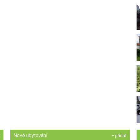
Nové ubytování
t
+ přidat