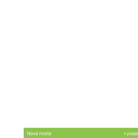
Nová místa
+ přida