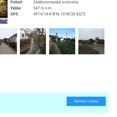
Pohoří:
Českomoravská vrchovina
Výška:
547 m n.m.
GPS:
49°16'14.418"N, 15°40'20.422"E
Nahlásit chybu