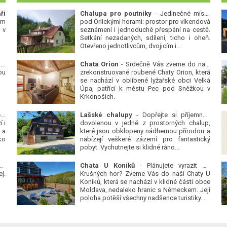
ří
Chalupa pro poutníky
- Jedinečné místo
ým
pod Orlickými horami: prostor pro víkendová
 v
seznámení i jednoduché přespání na cestě.
Setkání nezadaných, sdílení, ticho i oheň.
Otevřeno jednotlivcům, dvojicím i...
 v
Chata Orion
- Srdečně Vás zveme do naší
ou
zrekonstruované roubené Chaty Orion, která
se nachází v oblíbené lyžařské obci Velká
Úpa, patřící k městu Pec pod Sněžkou v
Krkonoších.
Platanová alej u pivovaru v Protivíně
-
Lašské chalupy
- Dopřejte si příjemnou
 i
dovolenou v jedné z prostorných chalup,
 a
které jsou obklopeny nádhernou přírodou a
ko
nabízejí veškeré zázemí pro fantastický
pobyt. Vychutnejte si klidné ráno...
se
Chata U Koníků
- Plánujete vyrazit do
j.
Krušných hor? Zveme Vás do naší Chaty U
Koníků, která se nachází v klidné části obce
Moldava, nedaleko hranic s Německem. Její
poloha potěší všechny nadšence turistiky...