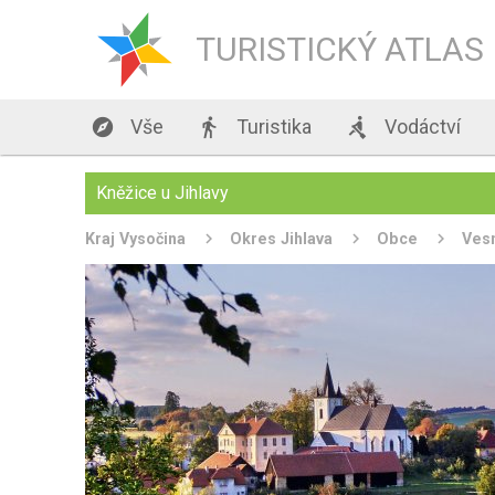
TURISTICKÝ ATLAS

Vše

Turistika

Vodáctví
Kněžice u Jihlavy
Kraj Vysočina
Okres Jihlava
Obce
Ves