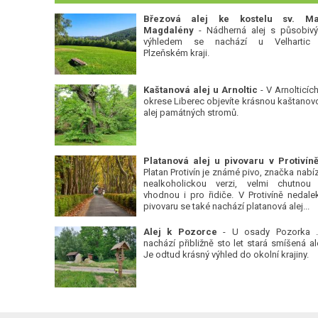
Březová alej ke kostelu sv. Ma
Magdalény
- Nádherná alej s působiv
výhledem se nachází u Velhartic
Plzeňském kraji.
Kaštanová alej u Arnoltic
- V Arnolticích
okrese Liberec objevíte krásnou kaštanov
alej památných stromů.
Platan Protivín je známé pivo, značka nabízí
nealkoholickou verzi, velmi chutnou
vhodnou i pro řidiče. V Protivíně nedale
pivovaru se také nachází platanová alej...
Alej k Pozorce
- U osady Pozorka 
nachází přibližně sto let stará smíšená ale
Je odtud krásný výhled do okolní krajiny.