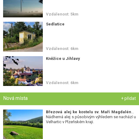
Vzdálenost: 5km
Sedlatice
Vzdálenost: 6km
Kněžice u Jihlavy
Vzdálenost: 6km
Nová místa
+ přidat
Březová alej ke kostelu sv. Maří Magdalény
-
Nádherná alej s působivým výhledem se nachází u
Velhartic v Plzeňském kraji.