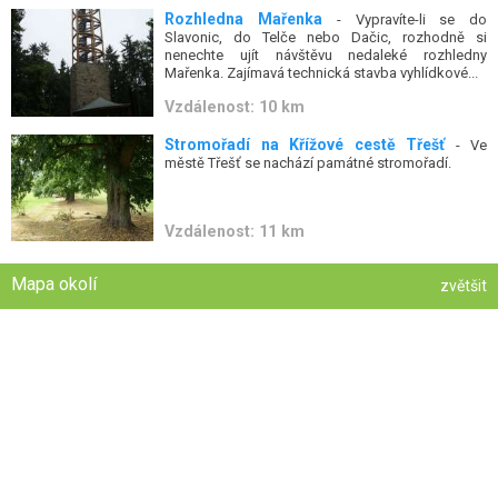
Rozhledna Mařenka
- Vypravíte-li se do
Slavonic, do Telče nebo Dačic, rozhodně si
nenechte ujít návštěvu nedaleké rozhledny
Mařenka. Zajímavá technická stavba vyhlídkové...
Vzdálenost: 10 km
Stromořadí na Křížové cestě Třešť
- Ve
městě Třešť se nachází památné stromořadí.
Vzdálenost: 11 km
Mapa okolí
zvětšit