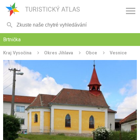

TURISTICKÝ ATLAS

Brtnička
Kraj Vysočina
Okres Jihlava
Obce
Vesnice