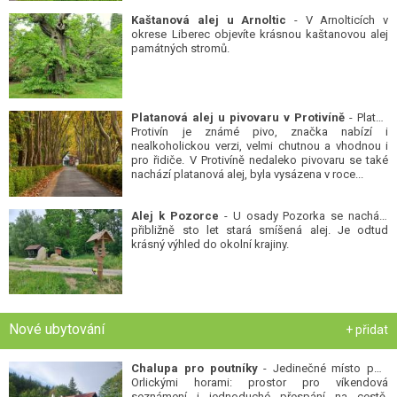
Kaštanová alej u Arnoltic
- V Arnolticích v
okrese Liberec objevíte krásnou kaštanovou alej
památných stromů.
Platanová alej u pivovaru v Protivíně
- Platan
Protivín je známé pivo, značka nabízí i
nealkoholickou verzi, velmi chutnou a vhodnou i
pro řidiče. V Protivíně nedaleko pivovaru se také
nachází platanová alej, byla vysázena v roce...
Alej k Pozorce
- U osady Pozorka se nachází
přibližně sto let stará smíšená alej. Je odtud
krásný výhled do okolní krajiny.
Nové ubytování
+ přidat
Chalupa pro poutníky
- Jedinečné místo pod
Orlickými horami: prostor pro víkendová
seznámení i jednoduché přespání na cestě.