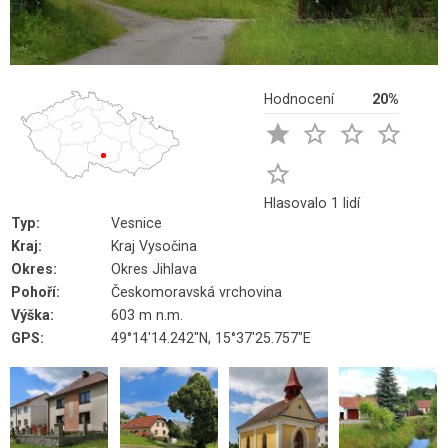
Hodnocení
20%





Hlasovalo 1 lidí
Typ:
Vesnice
Kraj:
Kraj Vysočina
Okres:
Okres Jihlava
Pohoří:
Českomoravská vrchovina
Výška:
603 m n.m.
GPS:
49°14'14.242"N, 15°37'25.757"E