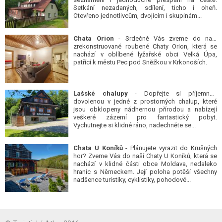
Setkání nezadaných, sdílení, ticho i oheň.
Otevřeno jednotlivcům, dvojicím i skupinám...
Chata Orion
- Srdečně Vás zveme do naší
zrekonstruované roubené Chaty Orion, která se
nachází v oblíbené lyžařské obci Velká Úpa,
patřící k městu Pec pod Sněžkou v Krkonoších.
Lašské chalupy
- Dopřejte si příjemnou
dovolenou v jedné z prostorných chalup, které
jsou obklopeny nádhernou přírodou a nabízejí
veškeré zázemí pro fantastický pobyt.
Vychutnejte si klidné ráno, nadechněte se...
Chata U Koníků
- Plánujete vyrazit do Krušných
hor? Zveme Vás do naší Chaty U Koníků, která se
nachází v klidné části obce Moldava, nedaleko
hranic s Německem. Její poloha potěší všechny
nadšence turistiky, cyklistiky, pohodové...