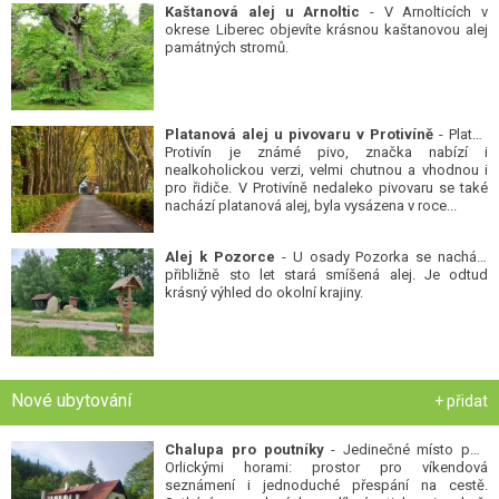
Kaštanová alej u Arnoltic
- V Arnolticích v
okrese Liberec objevíte krásnou kaštanovou alej
památných stromů.
Platanová alej u pivovaru v Protivíně
- Platan
Protivín je známé pivo, značka nabízí i
nealkoholickou verzi, velmi chutnou a vhodnou i
pro řidiče. V Protivíně nedaleko pivovaru se také
nachází platanová alej, byla vysázena v roce...
Alej k Pozorce
- U osady Pozorka se nachází
přibližně sto let stará smíšená alej. Je odtud
krásný výhled do okolní krajiny.
Nové ubytování
+ přidat
Chalupa pro poutníky
- Jedinečné místo pod
Orlickými horami: prostor pro víkendová
seznámení i jednoduché přespání na cestě.