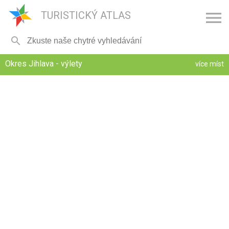

TURISTICKÝ ATLAS

Okres Jihlava - výlety
více míst