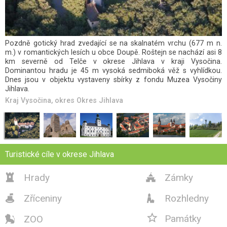
Monumentální zřícenina rozlehlého, raně gotického hradu se tyčí
na nevysokém skalním suku nad údolím říčky Brtnice mezi
obcemi Panská Lhota a Přímělkov, asi 8 km od města Brtnice a
12 km jihovýchodně od Jihlavy. Rokštejn (původně Rutenštejn),
založený ve druhé polovině 13. století, patří mezi nejstarší
moravské hrady a svým složitým stavebním vývojem...
Kraj Vysočina
, okres
Okres Jihlava
Turistické cíle v okrese Jihlava
Hrady
Zámky


Zříceniny
Rozhledny



Památky
ZOO
