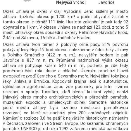
Nejvyšší vrchol
Javořice
Okres Jihlava je okres v kraji Vysočina. Jeho sídlem je město
Jihlava. Rozloha okresu je 1200 km² a počet obyvatel žijících v
tomto okrese je téměř 111 tisíc. Hustota zalidnění je pak tedy 92
obyvatel na 1 km². V okrese Jihlava se nachází 123 obcí, z toho 5
měst. Jihlavský okres sousedí s okresy Pelhřimov Havlíčkův Brod,
Žďár nad Sázavou, Třebíč a Jindřichův Hradec.
Okres Jihlava tvoří téměř z poloviny orné půdy, 31% povrchu
pokrývají lesy. Nejnižší bod okresu nalezneme v údolí řeky Jihlavy
u Dolního Smrčného (422 m n. m.), nejvyšším bodem je pak
Javořice s 837 m n. m. Průměrná nadmořská výška okresu
Jihlava se pohybuje kolem 540 m n. m., podnebí je zde tedy
poměrnou část roku drsné a chladné. Územím prochází hlavní
evropské rozvodí Černého a Severního moře. Největšími toky jsou
řeky Jihlava a Brtnička. Kopcovitá krajina láká k autoturistice,
cyklistice a agroturistice. Jsou zde podmínky pro letní i zimní
rekreaci a sporty. Turistům, kteří hledají kulturní vybití, nabízí
jihlavský okres mnoho architektonických a přírodních památek,
muzejních expozic a uměleckých sbírek. Samotné historické
jádro města Jihlavy bylo uznáno městskou památkovou
rezervací, ve které se nachází přes 200 chráněných objektů.
Náměstí o rozloze 3,6 ha patří k největším historickým náměstím
v Čechách, zároveň i ve Střední Evropě. Do seznamu chráněných
památek UNESCO je od roku 1992 zařazena městská památková