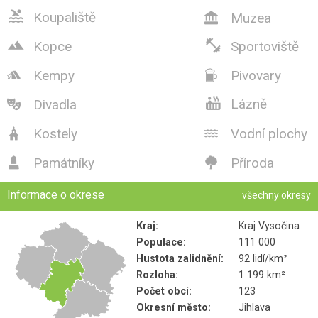

Koupaliště
Muzea



Kopce
Sportoviště
Kempy
Pivovary



Lázně
Divadla

Kostely
Vodní plochy


Památníky
Příroda


Informace o okrese
všechny okresy
Kraj:
Kraj Vysočina
Populace:
111 000
Hustota zalidnění:
92 lidí/km²
Rozloha:
1 199 km²
Počet obcí:
123
Okresní město:
Jihlava