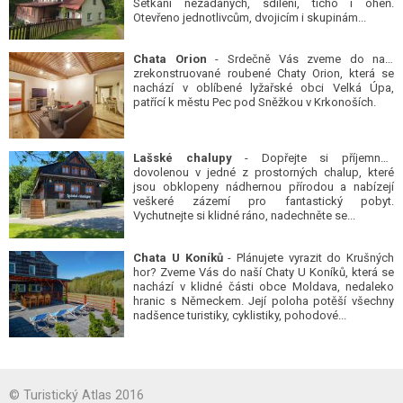
Setkání nezadaných, sdílení, ticho i oheň.
Otevřeno jednotlivcům, dvojicím i skupinám...
Chata Orion
- Srdečně Vás zveme do naší
zrekonstruované roubené Chaty Orion, která se
nachází v oblíbené lyžařské obci Velká Úpa,
patřící k městu Pec pod Sněžkou v Krkonoších.
Lašské chalupy
- Dopřejte si příjemnou
dovolenou v jedné z prostorných chalup, které
jsou obklopeny nádhernou přírodou a nabízejí
veškeré zázemí pro fantastický pobyt.
Vychutnejte si klidné ráno, nadechněte se...
Chata U Koníků
- Plánujete vyrazit do Krušných
hor? Zveme Vás do naší Chaty U Koníků, která se
nachází v klidné části obce Moldava, nedaleko
hranic s Německem. Její poloha potěší všechny
nadšence turistiky, cyklistiky, pohodové...
© Turistický Atlas 2016