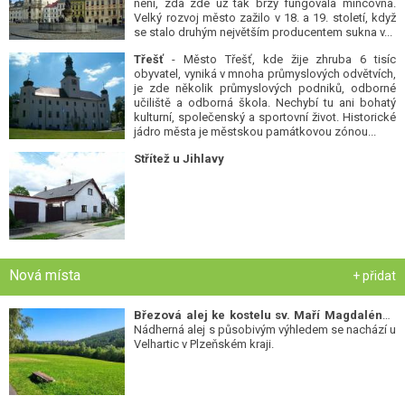
není, zda zde už tak brzy fungovala mincovna.
Velký rozvoj město zažilo v 18. a 19. století, když
se stalo druhým největším producentem sukna v...
Třešť
- Město Třešť, kde žije zhruba 6 tisíc
obyvatel, vyniká v mnoha průmyslových odvětvích,
je zde několik průmyslových podniků, odborné
učiliště a odborná škola. Nechybí tu ani bohatý
kulturní, společenský a sportovní život. Historické
jádro města je městskou památkovou zónou...
Střítež u Jihlavy
Nová místa
+ přidat
Březová alej ke kostelu sv. Maří Magdalény
-
Nádherná alej s působivým výhledem se nachází u
Velhartic v Plzeňském kraji.