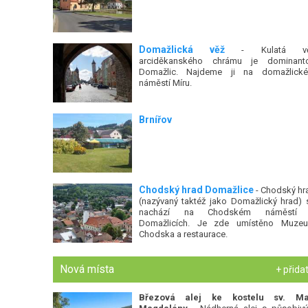
Domažlická věž
- Kulatá v
arciděkanského chrámu je dominant
Domažlic. Najdeme ji na domažlick
náměstí Míru.
Brnířov
Chodský hrad Domažlice
- Chodský hr
(nazývaný taktéž jako Domažlický hrad) 
nachází na Chodském náměstí
Domažlicích. Je zde umístěno Muze
Chodska a restaurace.
Nová místa
+ přida
Březová alej ke kostelu sv. Ma