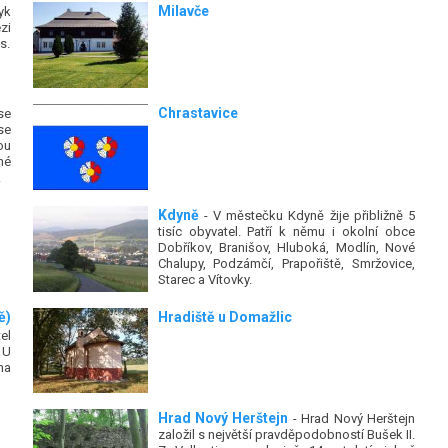
Milavče
yk
zi
s.
Chrastavice
se
se
ou
né
.
Kdyně
- V městečku Kdyně žije přibližně 5
tisíc obyvatel. Patří k němu i okolní obce
Dobříkov, Branišov, Hluboká, Modlín, Nové
Chalupy, Podzámčí, Prapořiště, Smržovice,
Starec a Vítovky.
ě)
Hradiště u Domažlic
el
 U
na
Hrad Nový Herštejn
- Hrad Nový Herštejn
založil s největší pravděpodobností Bušek II.