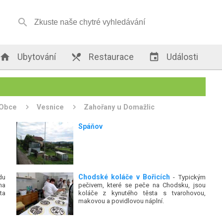


Ubytování

Restaurace

Události
Obce
Vesnice
Zahořany u Domažlic
Spáňov
Chodské koláče v Bořicích
du
- Typickým
na
pečivem, které se peče na Chodsku, jsou
ta
koláče z kynutého těsta s tvarohovou,
makovou a povidlovou náplní.