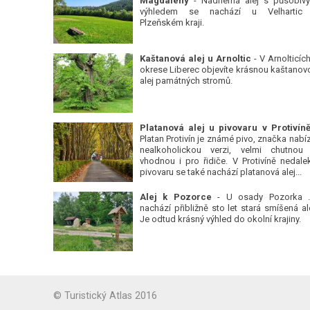
Magdalény
- Nádherná alej s působiv
výhledem se nachází u Velhartic
Plzeňském kraji.
Kaštanová alej u Arnoltic
- V Arnolticích
okrese Liberec objevíte krásnou kaštanov
alej památných stromů.
Platan Protivín je známé pivo, značka nabízí
nealkoholickou verzi, velmi chutnou
vhodnou i pro řidiče. V Protivíně nedale
pivovaru se také nachází platanová alej...
Alej k Pozorce
- U osady Pozorka 
nachází přibližně sto let stará smíšená ale
Je odtud krásný výhled do okolní krajiny.
© Turistický Atlas 2016