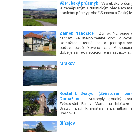
Všerubský průsmyk
- Všerubský průsm
je zeměpisným a turistickým předělem me
horskými pásmy pohoří Šumava a Český le
Zámek Nahošice
- Zámek Nahošice 
nachází ve stejnojmenné obci v okre
Domažlice. Jedná se o jednopatrov
budovu obdélníkového tvaru. V součas
době je zámek v soukromém vlastnictví a..
Mrákov
Kostel U Svatých (Zvěstování pán
Domažlice
- Starobylý gotický kost
Zvěstování Panny Marie na hřbitově
Svatých patří k nejstarším památkám 
Chodsku.
Blížejov