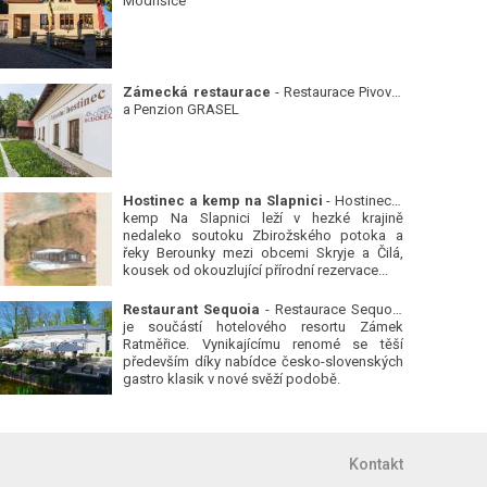
Modřišice
Zámecká restaurace
- Restaurace Pivovar
a Penzion GRASEL
Hostinec a kemp na Slapnici
- Hostinec a
kemp Na Slapnici leží v hezké krajině
nedaleko soutoku Zbirožského potoka a
řeky Berounky mezi obcemi Skryje a Čilá,
kousek od okouzlující přírodní rezervace...
Restaurant Sequoia
- Restaurace Sequoia
je součástí hotelového resortu Zámek
Ratměřice. Vynikajícímu renomé se těší
především díky nabídce česko-slovenských
gastro klasik v nové svěží podobě.
Kontakt