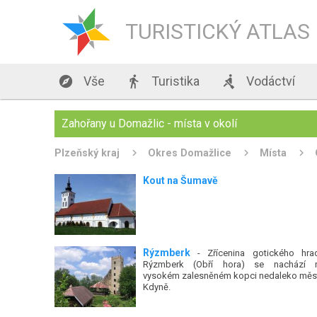
TURISTICKÝ ATLAS

Vše

Turistika

Vodáctví
Zahořany u Domažlic - místa v okolí
Plzeňský kraj
Okres Domažlice
Místa
Kout na Šumavě
Rýzmberk
- Zřícenina gotického hra
Rýzmberk (Obří hora) se nachází 
vysokém zalesněném kopci nedaleko měs
Kdyně.