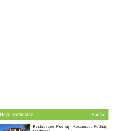
Nové restaurace
+ přidat
Restaurace Podháj
- Restaurace Podháj -