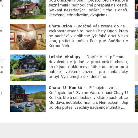
ým
pod Orlickými horami: prostor pro víkendová
 v
seznámení i jednoduché přespání na cestě.
Setkání nezadaných, sdílení, ticho i oheň.
Otevřeno jednotlivcům, dvojicím i...
 v
Chata Orion
- Srdečně Vás zveme do naší
ou
zrekonstruované roubené Chaty Orion, která
se nachází v oblíbené lyžařské obci Velká
Úpa, patřící k městu Pec pod Sněžkou v
Krkonoších.
Platanová alej u pivovaru v Protivíně
-
Lašské chalupy
- Dopřejte si příjemnou
 i
dovolenou v jedné z prostorných chalup,
 a
které jsou obklopeny nádhernou přírodou a
ko
nabízejí veškeré zázemí pro fantastický
pobyt. Vychutnejte si klidné ráno...
se
Chata U Koníků
- Plánujete vyrazit do
j.
Krušných hor? Zveme Vás do naší Chaty U
Koníků, která se nachází v klidné části obce
Moldava, nedaleko hranic s Německem. Její
poloha potěší všechny nadšence turistiky...