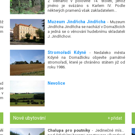
Z Velhartic v polovině 14. století, jehož
jméno je svázáno s Karlem IV. Podle
některých pramenů však zakladatelem...
Muzeum Jindřicha Jindřicha
ěž
- Muzeum
ou
Jindřicha Jindřicha se nachází v Domažlicích
ém
a jedná se o věnování hudebnímu skladateli
J. Jindřichovi.
Stromořadí Kdyně
- Nedaleko města
Kdyně na Domažlicku objevíte památné
stromořadí, které je chráněno státem již od
roku 1986.
Nevolice
ad
se
 v
um
Nové ubytování
t
+ přidat
ří
Chalupa pro poutníky
- Jedinečné místo