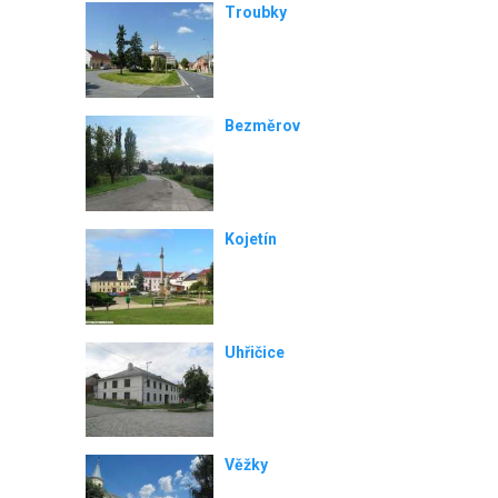
Troubky
Bezměrov
Kojetín
Uhřičice
Věžky