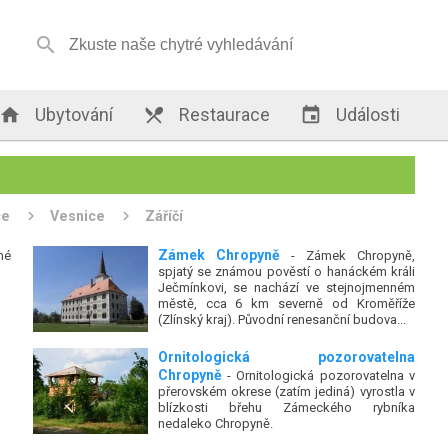


Ubytování

Restaurace

Události
ce
Vesnice
Záříčí
Zámek Chropyně
né
- Zámek Chropyně,
spjatý se známou pověstí o hanáckém králi
Ječmínkovi, se nachází ve stejnojmenném
městě, cca 6 km severně od Kroměříže
(Zlínský kraj). Původní renesanční budova...
Ornitologická pozorovatelna
Chropyně
- Ornitologická pozorovatelna v
přerovském okrese (zatím jediná) vyrostla v
blízkosti břehu Zámeckého rybníka
nedaleko Chropyně.