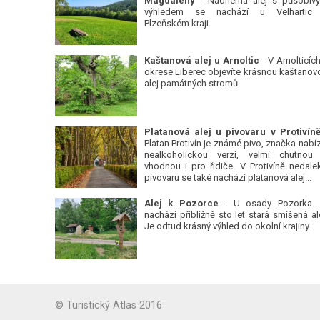
Magdalény
- Nádherná alej s působiv
výhledem se nachází u Velhartic
Plzeňském kraji.
Kaštanová alej u Arnoltic
- V Arnolticích
okrese Liberec objevíte krásnou kaštanov
alej památných stromů.
Platan Protivín je známé pivo, značka nabízí
nealkoholickou verzi, velmi chutnou
vhodnou i pro řidiče. V Protivíně nedale
pivovaru se také nachází platanová alej...
Alej k Pozorce
- U osady Pozorka 
nachází přibližně sto let stará smíšená ale
Je odtud krásný výhled do okolní krajiny.
© Turistický Atlas 2016