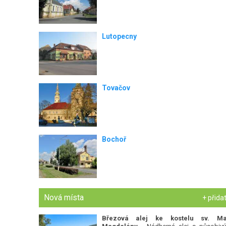
Lutopecny
Tovačov
Bochoř
Nová místa
+ přida
Březová alej ke kostelu sv. Ma