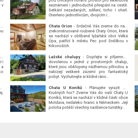
ým
pod Orlickými horami: prostor pro víkendová
 v
seznámení i jednoduché přespání na cestě.
Setkání nezadaných, sdílení, ticho i oheň.
Otevřeno jednotlivcům, dvojicím i...
 v
Chata Orion
- Srdečně Vás zveme do naší
ou
zrekonstruované roubené Chaty Orion, která
se nachází v oblíbené lyžařské obci Velká
Úpa, patřící k městu Pec pod Sněžkou v
Krkonoších.
Platanová alej u pivovaru v Protivíně
-
Lašské chalupy
- Dopřejte si příjemnou
 i
dovolenou v jedné z prostorných chalup,
 a
které jsou obklopeny nádhernou přírodou a
ko
nabízejí veškeré zázemí pro fantastický
pobyt. Vychutnejte si klidné ráno...
se
Chata U Koníků
- Plánujete vyrazit do
j.
Krušných hor? Zveme Vás do naší Chaty U
Koníků, která se nachází v klidné části obce
Moldava, nedaleko hranic s Německem. Její
poloha potěší všechny nadšence turistiky...