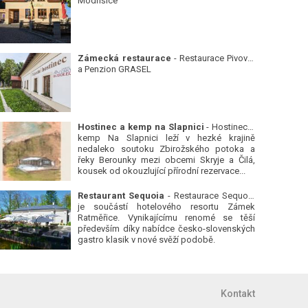
Modřišice
Zámecká restaurace
- Restaurace Pivovar
a Penzion GRASEL
Hostinec a kemp na Slapnici
- Hostinec a
kemp Na Slapnici leží v hezké krajině
nedaleko soutoku Zbirožského potoka a
řeky Berounky mezi obcemi Skryje a Čilá,
kousek od okouzlující přírodní rezervace...
Restaurant Sequoia
- Restaurace Sequoia
je součástí hotelového resortu Zámek
Ratměřice. Vynikajícímu renomé se těší
především díky nabídce česko-slovenských
gastro klasik v nové svěží podobě.
Kontakt