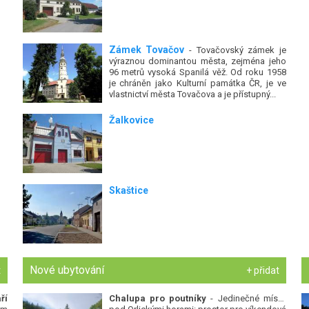
Zámek Tovačov
- Tovačovský zámek je
výraznou dominantou města, zejména jeho
96 metrů vysoká Spanilá věž. Od roku 1958
je chráněn jako Kulturní památka ČR, je ve
vlastnictví města Tovačova a je přístupný...
Žalkovice
Skaštice
Nové ubytování
t
+ přidat
ří
Chalupa pro poutníky
- Jedinečné místo