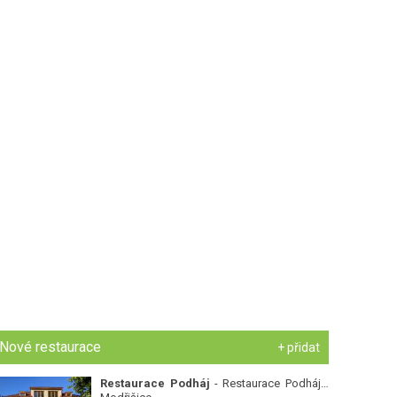
Nové restaurace
+ přidat
Restaurace Podháj
- Restaurace Podháj -