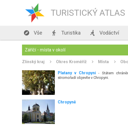
TURISTICKÝ ATLAS

Vše

Turistika

Vodáctví
Záříčí - místa v okolí
Zlínský kraj
Okres Kroměříž
Místa
Ob
Platany v Chropyni
- Státem chráně
stromořadí objevíte v Chropyni.
Chropyně