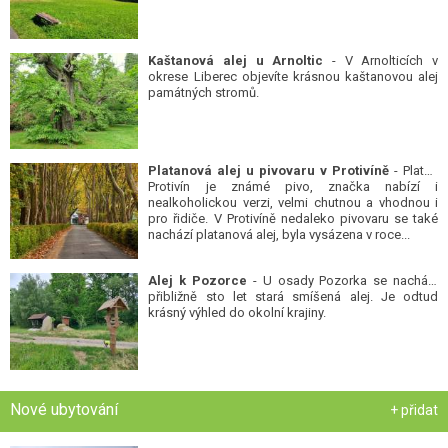
Kaštanová alej u Arnoltic
- V Arnolticích v
okrese Liberec objevíte krásnou kaštanovou alej
památných stromů.
Platanová alej u pivovaru v Protivíně
- Platan
Protivín je známé pivo, značka nabízí i
nealkoholickou verzi, velmi chutnou a vhodnou i
pro řidiče. V Protivíně nedaleko pivovaru se také
nachází platanová alej, byla vysázena v roce...
Alej k Pozorce
- U osady Pozorka se nachází
přibližně sto let stará smíšená alej. Je odtud
krásný výhled do okolní krajiny.
Nové ubytování
+ přidat