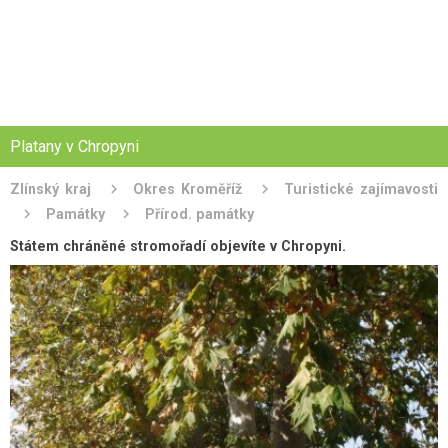
Platany v Chropyni
Zlínský kraj
Okres Kroměříž
Turistické zajímavosti
Památky
Přírod. památky
Státem chráněné stromořadí objevíte v Chropyni.