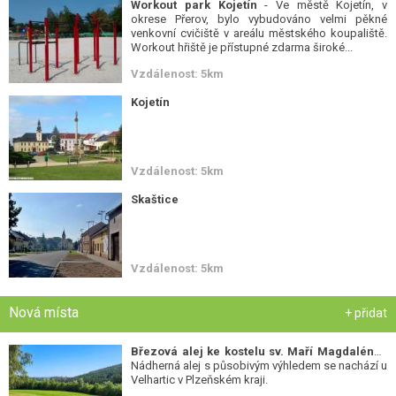
Workout park Kojetín
- Ve městě Kojetín, v
okrese Přerov, bylo vybudováno velmi pěkné
venkovní cvičiště v areálu městského koupaliště.
Workout hřiště je přístupné zdarma široké...
Vzdálenost: 5km
Kojetín
Vzdálenost: 5km
Skaštice
Vzdálenost: 5km
Nová místa
+ přidat
Březová alej ke kostelu sv. Maří Magdalény
-
Nádherná alej s působivým výhledem se nachází u
Velhartic v Plzeňském kraji.