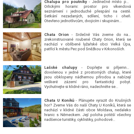
Chalupa pro poutníky
- Jedinečné místo pod
Orlickými horami: prostor pro víkendová
seznámení i jednoduché přespání na cestě.
Setkání nezadaných, sdílení, ticho i oheň.
Otevřeno jednotlivcům, dvojicím i skupinám...
Chata Orion
- Srdečně Vás zveme do naší
zrekonstruované roubené Chaty Orion, která se
nachází v oblíbené lyžařské obci Velká Úpa,
patřící k městu Pec pod Sněžkou v Krkonoších.
Lašské chalupy
- Dopřejte si příjemnou
dovolenou v jedné z prostorných chalup, které
jsou obklopeny nádhernou přírodou a nabízejí
veškeré zázemí pro fantastický pobyt.
Vychutnejte si klidné ráno, nadechněte se...
Chata U Koníků
- Plánujete vyrazit do Krušných
hor? Zveme Vás do naší Chaty U Koníků, která se
nachází v klidné části obce Moldava, nedaleko
hranic s Německem. Její poloha potěší všechny
nadšence turistiky, cyklistiky, pohodové...