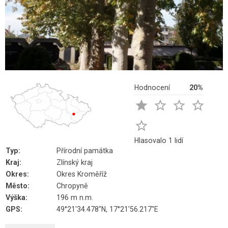
Hodnocení
20%





Hlasovalo 1 lidí
Typ:
Přírodní památka
Kraj:
Zlínský kraj
Okres:
Okres Kroměříž
Město:
Chropyně
Výška:
196 m n.m.
GPS:
49°21'34.478"N, 17°21'56.217"E