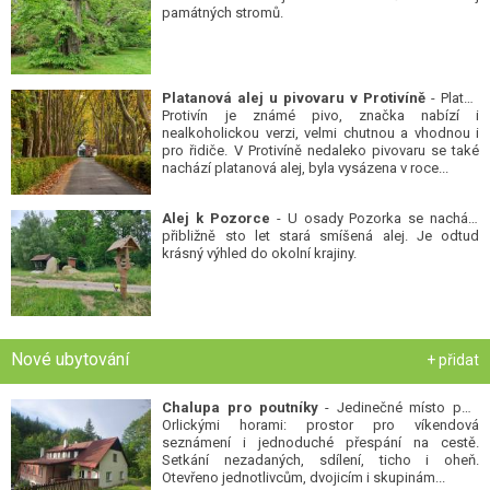
památných stromů.
Platanová alej u pivovaru v Protivíně
- Platan
Protivín je známé pivo, značka nabízí i
nealkoholickou verzi, velmi chutnou a vhodnou i
pro řidiče. V Protivíně nedaleko pivovaru se také
nachází platanová alej, byla vysázena v roce...
Alej k Pozorce
- U osady Pozorka se nachází
přibližně sto let stará smíšená alej. Je odtud
krásný výhled do okolní krajiny.
Nové ubytování
+ přidat
Chalupa pro poutníky
- Jedinečné místo pod
Orlickými horami: prostor pro víkendová
seznámení i jednoduché přespání na cestě.
Setkání nezadaných, sdílení, ticho i oheň.
Otevřeno jednotlivcům, dvojicím i skupinám...