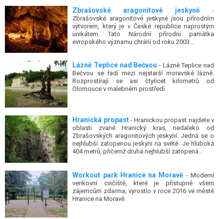
Zbrašovské aragonitové jeskyně
-
Zbrašovské aragonitové jeskyně jsou přírodním
výtvorem, který je v České republice naprostým
unikátem. Tato Národní přírodní památka
evropského významu chrání od roku 2003...
Lázně Teplice nad Bečvou
- Lázně Teplice nad
Bečvou se řadí mezi nejstarší moravské lázně.
Rozprostírají se asi čtyřicet kilometrů od
Olomouce v malebném prostředí.
Hranická propast
- Hranickou propast najdete v
oblasti zvané Hranický kras, nedaleko od
Zbrašovských aragonitových jeskyní. Jedná se o
nejhlubší zatopenou jeskyni na světě. Je hluboká
404 metrů, přičemž druhá nejhlubší zatopená...
Workout park Hranice na Moravě
- Moderní
venkovní cvičiště, které je přístupné všem
zájemcům zdarma, vyrostlo v roce 2016 ve městě
Hranice na Moravě.