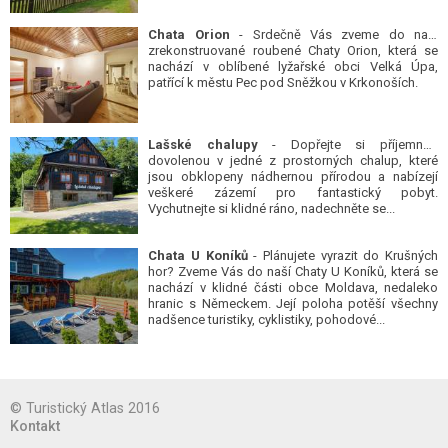
Chata Orion
- Srdečně Vás zveme do naší
zrekonstruované roubené Chaty Orion, která se
nachází v oblíbené lyžařské obci Velká Úpa,
patřící k městu Pec pod Sněžkou v Krkonoších.
Lašské chalupy
- Dopřejte si příjemnou
dovolenou v jedné z prostorných chalup, které
jsou obklopeny nádhernou přírodou a nabízejí
veškeré zázemí pro fantastický pobyt.
Vychutnejte si klidné ráno, nadechněte se...
Chata U Koníků
- Plánujete vyrazit do Krušných
hor? Zveme Vás do naší Chaty U Koníků, která se
nachází v klidné části obce Moldava, nedaleko
hranic s Německem. Její poloha potěší všechny
nadšence turistiky, cyklistiky, pohodové...
© Turistický Atlas 2016
Kontakt