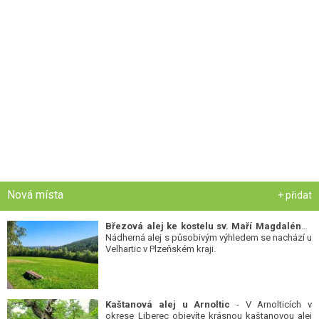
Nová místa
+ přidat
Březová alej ke kostelu sv. Maří Magdalény
-
Nádherná alej s působivým výhledem se nachází u
Velhartic v Plzeňském kraji.
Kaštanová alej u Arnoltic
- V Arnolticích v
okrese Liberec objevíte krásnou kaštanovou alej