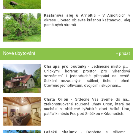
Kaštanová alej u Arnoltic
- V Arnolticích v
okrese Liberec objevíte krásnou kaštanovou alej
památných stromů.
Nové ubytování
+ přidat
Chalupa pro poutníky
- Jedinečné místo pod
Orlickými horami: prostor pro víkendová
seznámení i jednoduché přespání na cestě.
Setkání nezadaných, sdílení, ticho i oheň.
Otevřeno jednotlivcům, dvojicím i skupinám...
Chata Orion
- Srdečně Vás zveme do naší
zrekonstruované roubené Chaty Orion, která se
nachází v oblíbené lyžařské obci Velká Úpa,
patřící k městu Pec pod Sněžkou v Krkonoších.
Lašské chalupy
- Dopřejte si příjemnou