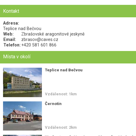
Kontakt
Adresa:
Teplice nad Bečvou
Web:
Zbrašovské aragonitové jeskyně
Email:
zbrasov@caves.cz
Telefon:
+420 581 601 866
Místa v okolí
Teplice nad Bečvou
Vzdálenost: 1km
Černotín
Vzdálenost: 2km