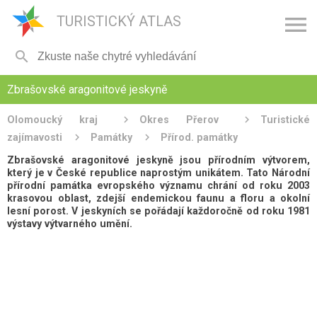

TURISTICKÝ ATLAS

Zbrašovské aragonitové jeskyně
Olomoucký kraj
Okres Přerov
Turistické
zajímavosti
Památky
Přírod. památky
Zbrašovské aragonitové jeskyně jsou přírodním výtvorem,
který je v České republice naprostým unikátem. Tato Národní
přírodní památka evropského významu chrání od roku 2003
krasovou oblast, zdejší endemickou faunu a floru a okolní
lesní porost. V jeskyních se pořádají každoročně od roku 1981
výstavy výtvarného umění.