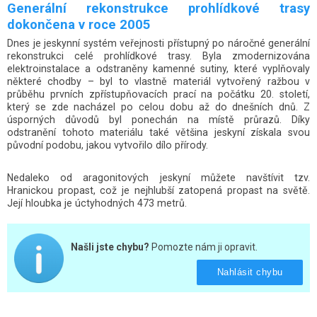
Generální rekonstrukce prohlídkové trasy
dokončena v roce 2005
Dnes je jeskynní systém veřejnosti přístupný po náročné generální
rekonstrukci celé prohlídkové trasy. Byla zmodernizována
elektroinstalace a odstraněny kamenné sutiny, které vyplňovaly
některé chodby – byl to vlastně materiál vytvořený ražbou v
průběhu prvních zpřístupňovacích prací na počátku 20. století,
který se zde nacházel po celou dobu až do dnešních dnů. Z
úsporných důvodů byl ponechán na místě průrazů. Díky
odstranění tohoto materiálu také většina jeskyní získala svou
původní podobu, jakou vytvořilo dílo přírody.
Nedaleko od aragonitových jeskyní můžete navštívit tzv.
Hranickou propast, což je nejhlubší zatopená propast na světě.
Její hloubka je úctyhodných 473 metrů.
Našli jste chybu?
Pomozte nám ji opravit.
Nahlásit chybu