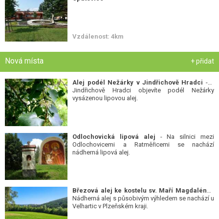
Vzdálenost: 4km
Nová místa
+ přidat
Alej podél Nežárky v Jindřichově Hradci
- V
Jindřichově Hradci objevíte podél Nežárky
vysázenou lipovou alej.
Odlochovická lipová alej
- Na silnici mezi
Odlochovicemi a Ratměřicemi se nachází
nádherná lipová alej.
Březová alej ke kostelu sv. Maří Magdalény
-
Nádherná alej s působivým výhledem se nachází u
Velhartic v Plzeňském kraji.