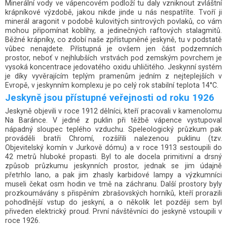
Minerální vody ve vápencovém podloží tu daly vzniknout zvláštní
krápníkové výzdobě, jakou nikde jinde u nás nespatříte. Tvoří ji
minerál aragonit v podobě kulovitých sintrových povlaků, co vám
mohou připomínat koblihy, a jedinečných raftových stalagmitů.
Běžné krápníky, co zdobí naše zpřístupněné jeskyně, tu v podstatě
vůbec nenajdete. Přístupná je ovšem jen část podzemních
prostor, neboť v nejhlubších vrstvách pod zemským povrchem je
vysoká koncentrace jedovatého oxidu uhličitého. Jeskynní systém
je díky vyvěrajícím teplým pramenům jedním z nejteplejších v
Evropě, v jeskynním komplexu je po celý rok stabilní teplota 14°C.
Jeskyně jsou přístupné veřejnosti od roku 1926
Jeskyně objevili v roce 1912 dělníci, kteří pracovali v kamenolomu
Na Baránce. V jedné z puklin při těžbě vápence vystupoval
nápadný sloupec teplého vzduchu. Speleologický průzkum pak
prováděli bratři Chromí, rozšířili nalezenou puklinu (tzv.
Objevitelský komín v Jurkově dómu) a v roce 1913 sestoupili do
42 metrů hluboké propasti. Byl to ale docela primitivní a drsný
způsob průzkumu jeskynních prostor, jednak se jim údajně
přetrhlo lano, a pak jim zhasly karbidové lampy a výzkumníci
museli čekat osm hodin ve tmě na záchranu. Další prostory byly
prozkoumávány s přispěním zbrašovských horníků, kteří prorazili
pohodlnější vstup do jeskyní, a o několik let později sem byl
přiveden elektrický proud. První návštěvníci do jeskyně vstoupili v
roce 1926.