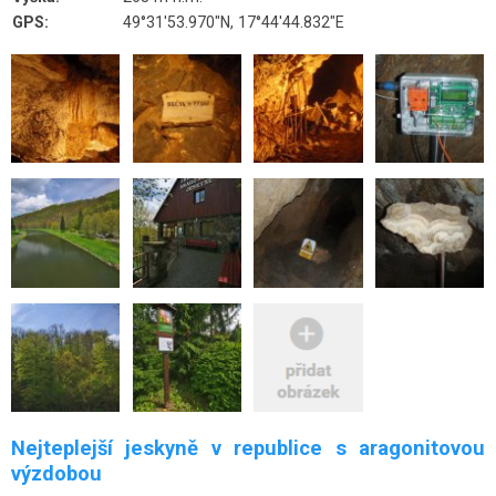
GPS:
49°31'53.970"N, 17°44'44.832"E
Nejteplejší jeskyně v republice s aragonitovou
výzdobou