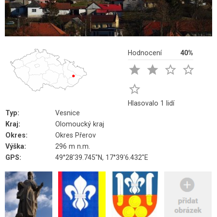
Hodnocení
40%





Hlasovalo 1 lidí
Typ:
Vesnice
Kraj:
Olomoucký kraj
Okres:
Okres Přerov
Výška:
296 m n.m.
GPS:
49°28'39.745"N, 17°39'6.432"E