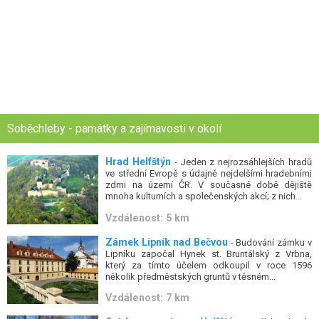
Soběchleby - památky a zajímavosti v okolí
Hrad Helfštýn
- Jeden z nejrozsáhlejších hradů
ve střední Evropě s údajně nejdelšími hradebními
zdmi na území ČR. V současné době dějiště
mnoha kulturních a společenských akcí; z nich...
Vzdálenost: 5 km
Zámek Lipník nad Bečvou
- Budování zámku v
Lipníku započal Hynek st. Bruntálský z Vrbna,
který za tímto účelem odkoupil v roce 1596
několik předměstských gruntů v těsném...
Vzdálenost: 7 km