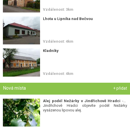
Vzdálenost: 3km
Lhota u Lipníka nad Bečvou
Vzdálenost: 4km
Kladníky
Vzdálenost: 4km
Nová místa
+ přidat
Alej podél Nežárky v Jindřichově Hradci
- V
Jindřichově Hradci objevíte podél Nežárky
vysázenou lipovou alej.