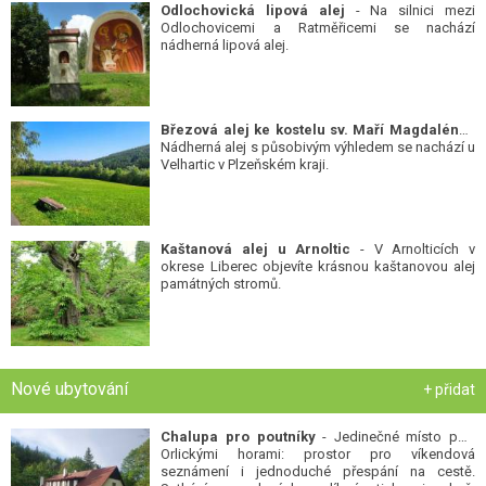
Odlochovická lipová alej
- Na silnici mezi
Odlochovicemi a Ratměřicemi se nachází
nádherná lipová alej.
Březová alej ke kostelu sv. Maří Magdalény
-
Nádherná alej s působivým výhledem se nachází u
Velhartic v Plzeňském kraji.
Kaštanová alej u Arnoltic
- V Arnolticích v
okrese Liberec objevíte krásnou kaštanovou alej
památných stromů.
Nové ubytování
+ přidat
Chalupa pro poutníky
- Jedinečné místo pod
Orlickými horami: prostor pro víkendová
seznámení i jednoduché přespání na cestě.