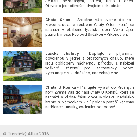
Setkání nezadaných, sdílení, ticho i oheň.
Otevřeno jednotlivcům, dvojicím i skupinám...
Chata Orion
- Srdečně Vás zveme do naší
zrekonstruované roubené Chaty Orion, která se
nachází v oblíbené lyžařské obci Velká Úpa,
patřící k městu Pec pod Sněžkou v Krkonoších.
Lašské chalupy
- Dopřejte si příjemnou
dovolenou v jedné z prostorných chalup, které
jsou obklopeny nádhernou přírodou a nabízejí
veškeré zázemí pro fantastický pobyt.
Vychutnejte si klidné ráno, nadechněte se...
Chata U Koníků
- Plánujete vyrazit do Krušných
hor? Zveme Vás do naší Chaty U Koníků, která se
nachází v klidné části obce Moldava, nedaleko
hranic s Německem. Její poloha potěší všechny
nadšence turistiky, cyklistiky, pohodové...
© Turistický Atlas 2016