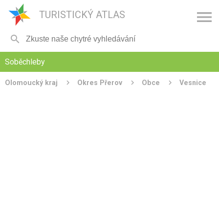

TURISTICKÝ ATLAS

Soběchleby
Olomoucký kraj
Okres Přerov
Obce
Vesnice