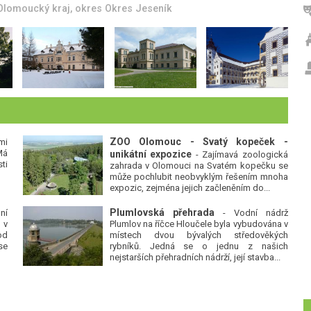
Olomoucký kraj
, okres
Okres Přerov
ZOO Olomouc - Svatý kopeček -
mi
Má
unikátní expozice
- Zajímavá zoologická
ti
zahrada v Olomouci na Svatém kopečku se
může pochlubit neobvyklým řešením mnoha
expozic, zejména jejich začleněním do...
Plumlovská přehrada
ní
- Vodní nádrž
 v
Plumlov na říčce Hloučele byla vybudována v
od
místech dvou bývalých středověkých
se
rybníků. Jedná se o jednu z našich
nejstarších přehradních nádrží, její stavba...