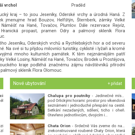
ší vrchol
Praděd
cký kraj – to jsou Jeseníky, Oderské vrchy a úrodná Haná. Z
k jmenujme hrad Bouzov, Helfštýn, Šternberk, zámky Velké
, Náměšť na Hané, Tovačov, Plumlov. Dále rezervace Rejvíz,
 Hranická propast, pramen Odry a palmový skleník Flora
uc.
kého Jeseníku, Oderských vrchů a Rychlebských hor a od severu
 Na své si tu přijdou milovníci turistiky, cyklisté i lyžaři a kromě
e vyjímá mnoho kulturních památek. K těm nejznámějším patří
ky Velké Losiny, Náměšť na Hané, Tovačov, Brodek u Prostějova,
mouckého kraje podléhá značnému zájmu návštěvníků přírodní
a palmový skleník Flora Olomouc.
Nové ubytování
t
+ přidat
ci
Chalupa pro poutníky
- Jedinečné místo
él
pod Orlickými horami: prostor pro víkendová
seznámení i jednoduché přespání na cestě.
Setkání nezadaných, sdílení, ticho i oheň.
Otevřeno jednotlivcům, dvojicím i...
zi
Chata Orion
- Srdečně Vás zveme do naší
zí
zrekonstruované roubené Chaty Orion, která