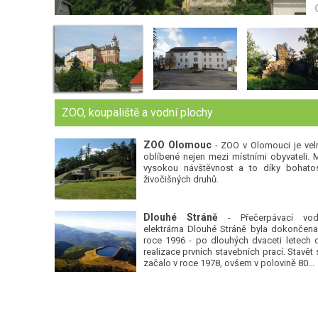
ZOO, koupaliště a vodní plochy
ZOO Olomouc
- ZOO v Olomouci je vel
oblíbené nejen mezi místními obyvateli. 
vysokou návštěvnost a to díky bohatos
živočišných druhů.
Dlouhé Stráně
- Přečerpávací vod
elektrárna Dlouhé Stráně byla dokončena
roce 1996 - po dlouhých dvaceti letech 
realizace prvních stavebních prací. Stavět 
začalo v roce 1978, ovšem v polovině 80...