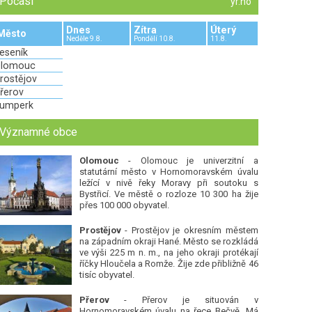
Počasí
yr.no
Dnes
Zítra
Úterý
Město
Neděle 9.8.
Pondělí 10.8.
11.8.
eseník
lomouc
rostějov
řerov
umperk
Významné obce
Olomouc
- Olomouc je univerzitní a
statutární město v Hornomoravském úvalu
ležící v nivě řeky Moravy při soutoku s
Bystřicí. Ve městě o rozloze 10 300 ha žije
přes 100 000 obyvatel.
Prostějov
- Prostějov je okresním městem
na západním okraji Hané. Město se rozkládá
ve výši 225 m n. m., na jeho okraji protékají
říčky Hloučela a Romže. Žije zde přibližně 46
tisíc obyvatel.
Přerov
- Přerov je situován v
Hornomoravském úvalu na řece Bečvě. Má