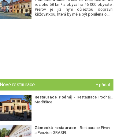
rozlohu 58 km² a obývá ho 46 000 obyvatel.
Přerov je již nyní důležitou dopravní
křižovatkou, která by měla být posílena o...
Nové restaurace
+ přidat
Restaurace Podháj
- Restaurace Podháj -
Modřišice
Zámecká restaurace
- Restaurace Pivovar
a Penzion GRASEL