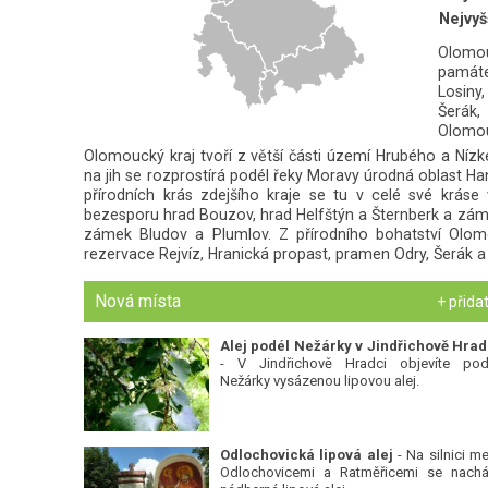
Nejvyš
Olomou
památe
Losiny
Šerák,
Olomo
Olomoucký kraj tvoří z větší části území Hrubého a Níz
na jih se rozprostírá podél řeky Moravy úrodná oblast Hané.
přírodních krás zdejšího kraje se tu v celé své krás
bezesporu hrad Bouzov, hrad Helfštýn a Šternberk a zám
zámek Bludov a Plumlov. Z přírodního bohatství Olo
rezervace Rejvíz, Hranická propast, pramen Odry, Šerák 
Nová místa
+ přida
Alej podél Nežárky v Jindřichově Hrad
- V Jindřichově Hradci objevíte pod
Nežárky vysázenou lipovou alej.
Odlochovická lipová alej
- Na silnici me
Odlochovicemi a Ratměřicemi se nachá