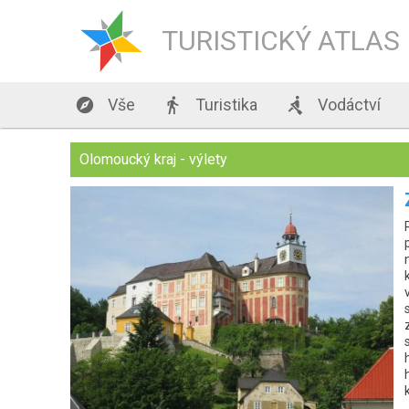
TURISTICKÝ ATLAS

Vše

Turistika

Vodáctví
Olomoucký kraj - výlety