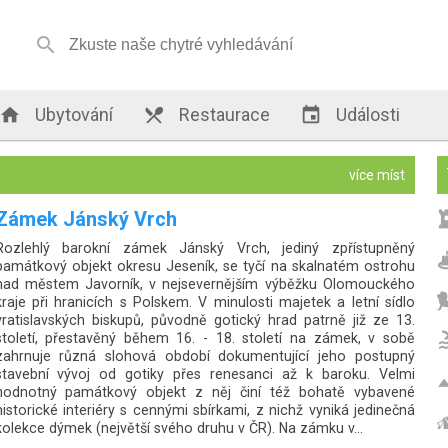


Ubytování

Restaurace

Události
více míst
Zámek Hustopeče nad Bečvou
Zámek Hustopeče nad Bečvou je renesanční zámek stojící asi
deset kilometrů směrem na východ od Hranic na Moravě. Sídlí
ve stejnojmenném městě – Hustopeče nad Bečvou.