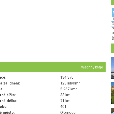
J
O
P
P
Š
všechny kraje
ace:
134 376
a zalidnění:
123 lidí/km²
a:
5 267 km²
ná šířka:
33 km
ná délka:
71 km
obcí:
401
é město:
Olomouc