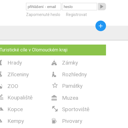

Zapomenuté heslo
Registrovat

Turistické cíle v Olomouckém kraji
Hrady
Zámky


Zříceniny
Rozhledny



Památky
ZOO


Koupaliště
Muzea



Kopce
Sportoviště
Kempy
Pivovary

