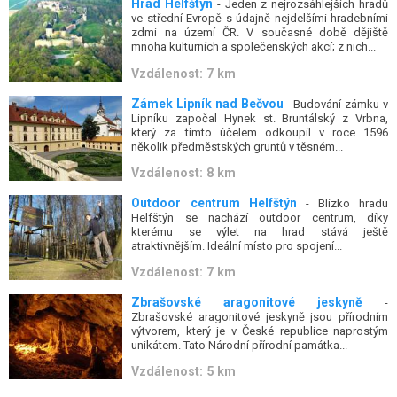
Hrad Helfštýn
- Jeden z nejrozsáhlejších hradů
ve střední Evropě s údajně nejdelšími hradebními
zdmi na území ČR. V současné době dějiště
mnoha kulturních a společenských akcí; z nich...
Vzdálenost: 7 km
Zámek Lipník nad Bečvou
- Budování zámku v
Lipníku započal Hynek st. Bruntálský z Vrbna,
který za tímto účelem odkoupil v roce 1596
několik předměstských gruntů v těsném...
Vzdálenost: 8 km
Outdoor centrum Helfštýn
- Blízko hradu
Helfštýn se nachází outdoor centrum, díky
kterému se výlet na hrad stává ještě
atraktivnějším. Ideální místo pro spojení...
Vzdálenost: 7 km
Zbrašovské aragonitové jeskyně
-
Zbrašovské aragonitové jeskyně jsou přírodním
výtvorem, který je v České republice naprostým
unikátem. Tato Národní přírodní památka...
Vzdálenost: 5 km