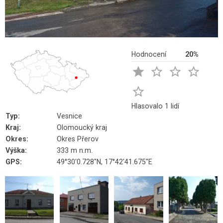
Hodnocení
20%





Hlasovalo 1 lidí
Typ:
Vesnice
Kraj:
Olomoucký kraj
Okres:
Okres Přerov
Výška:
333 m n.m.
GPS:
49°30'0.728"N, 17°42'41.675"E