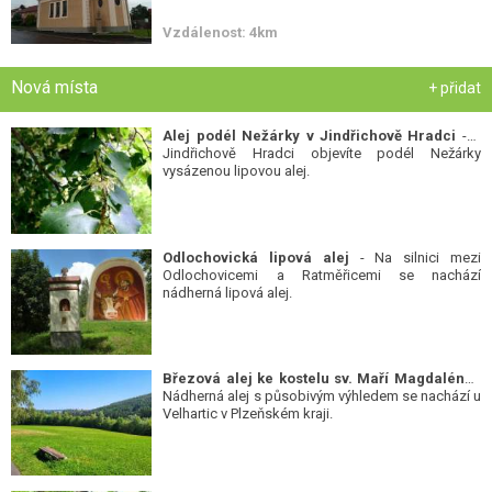
Vzdálenost: 4km
Nová místa
+ přidat
Alej podél Nežárky v Jindřichově Hradci
- V
Jindřichově Hradci objevíte podél Nežárky
vysázenou lipovou alej.
Odlochovická lipová alej
- Na silnici mezi
Odlochovicemi a Ratměřicemi se nachází
nádherná lipová alej.
Březová alej ke kostelu sv. Maří Magdalény
-
Nádherná alej s působivým výhledem se nachází u
Velhartic v Plzeňském kraji.