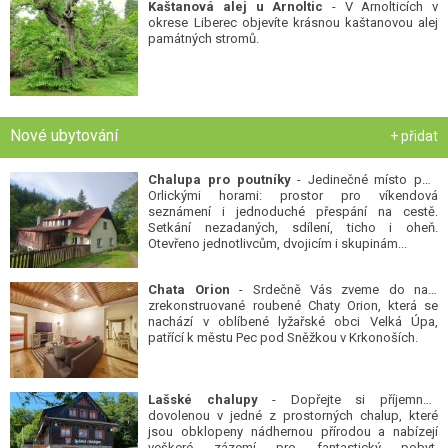
Kaštanová alej u Arnoltic
- V Arnolticích v
okrese Liberec objevíte krásnou kaštanovou alej
památných stromů.
Nové ubytování
+ přidat
Chalupa pro poutníky
- Jedinečné místo pod
Orlickými horami: prostor pro víkendová
seznámení i jednoduché přespání na cestě.
Setkání nezadaných, sdílení, ticho i oheň.
Otevřeno jednotlivcům, dvojicím i skupinám...
Chata Orion
- Srdečně Vás zveme do naší
zrekonstruované roubené Chaty Orion, která se
nachází v oblíbené lyžařské obci Velká Úpa,
patřící k městu Pec pod Sněžkou v Krkonoších.
Lašské chalupy
- Dopřejte si příjemnou
dovolenou v jedné z prostorných chalup, které
jsou obklopeny nádhernou přírodou a nabízejí
veškeré zázemí pro fantastický pobyt.