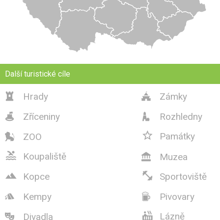
Další turistické cíle
Hrady
Zámky


Zříceniny
Rozhledny



Památky
ZOO


Koupaliště
Muzea



Kopce
Sportoviště
Kempy
Pivovary



Lázně
Divadla
