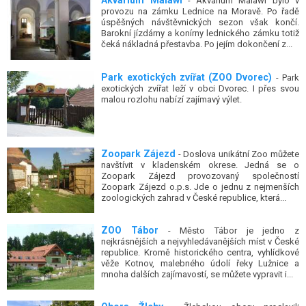
Akvárium Malawi
- Akvárium Malawi bylo v
provozu na zámku Lednice na Moravě. Po řadě
úspěšných návštěvnických sezon však končí.
Barokní jízdárny a konírny lednického zámku totiž
čeká nákladná přestavba. Po jejím dokončení z...
Park exotických zvířat (ZOO Dvorec)
- Park
exotických zvířat leží v obci Dvorec. I přes svou
malou rozlohu nabízí zajímavý výlet.
Zoopark Zájezd
- Doslova unikátní Zoo můžete
navštívit v kladenském okrese. Jedná se o
Zoopark Zájezd provozovaný společností
Zoopark Zájezd o.p.s. Jde o jednu z nejmenších
zoologických zahrad v České republice, která...
ZOO Tábor
- Město Tábor je jedno z
nejkrásnějších a nejvyhledávanějších míst v České
republice. Kromě historického centra, vyhlídkové
věže Kotnov, malebného údolí řeky Lužnice a
mnoha dalších zajímavostí, se můžete vypravit i...