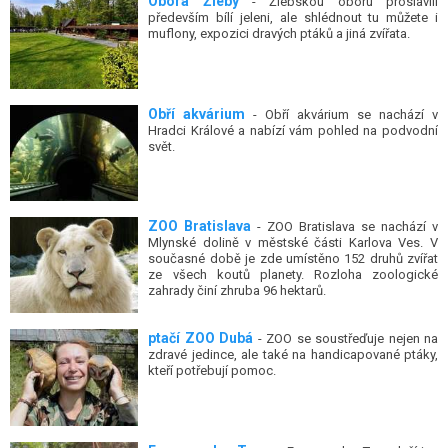
Obora Žleby
- Žlebskou oboru proslavili
především bílí jeleni, ale shlédnout tu můžete i
muflony, expozici dravých ptáků a jiná zvířata.
Obří akvárium
- Obří akvárium se nachází v
Hradci Králové a nabízí vám pohled na podvodní
svět.
ZOO Bratislava
- ZOO Bratislava se nachází v
Mlynské dolině v městské části Karlova Ves. V
současné době je zde umístěno 152 druhů zvířat
ze všech koutů planety. Rozloha zoologické
zahrady činí zhruba 96 hektarů.
ptačí ZOO Dubá
- ZOO se soustřeďuje nejen na
zdravé jedince, ale také na handicapované ptáky,
kteří potřebují pomoc.