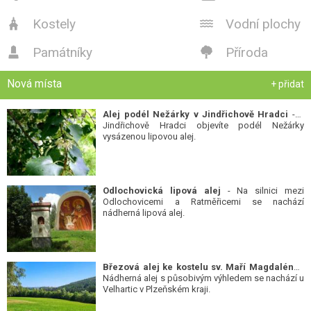
Kostely
Vodní plochy


Památníky
Příroda


Nová místa
+ přidat
Alej podél Nežárky v Jindřichově Hradci
- V
Jindřichově Hradci objevíte podél Nežárky
vysázenou lipovou alej.
Odlochovická lipová alej
- Na silnici mezi
Odlochovicemi a Ratměřicemi se nachází
nádherná lipová alej.
Březová alej ke kostelu sv. Maří Magdalény
-
Nádherná alej s působivým výhledem se nachází u
Velhartic v Plzeňském kraji.