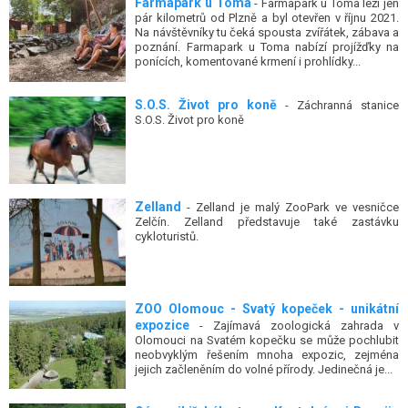
Farmapark u Toma
- Farmapark u Toma leží jen
pár kilometrů od Plzně a byl otevřen v říjnu 2021.
Na návštěvníky tu čeká spousta zvířátek, zábava a
poznání. Farmapark u Toma nabízí projížďky na
ponících, komentované krmení i prohlídky...
S.O.S. Život pro koně
- Záchranná stanice
S.O.S. Život pro koně
Zelland
- Zelland je malý ZooPark ve vesničce
Zelčín. Zelland představuje také zastávku
cykloturistů.
ZOO Olomouc - Svatý kopeček - unikátní
expozice
- Zajímavá zoologická zahrada v
Olomouci na Svatém kopečku se může pochlubit
neobvyklým řešením mnoha expozic, zejména
jejich začleněním do volné přírody. Jedinečná je...