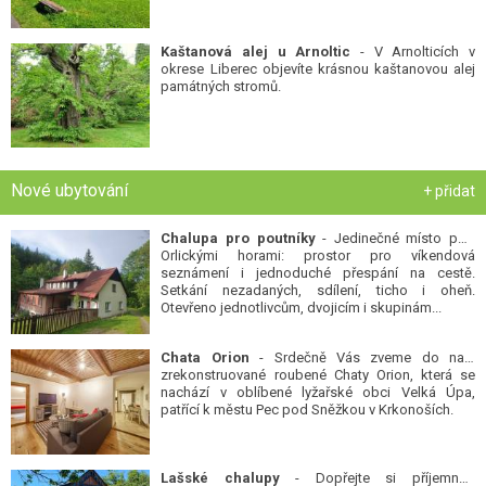
Kaštanová alej u Arnoltic
- V Arnolticích v
okrese Liberec objevíte krásnou kaštanovou alej
památných stromů.
Nové ubytování
+ přidat
Chalupa pro poutníky
- Jedinečné místo pod
Orlickými horami: prostor pro víkendová
seznámení i jednoduché přespání na cestě.
Setkání nezadaných, sdílení, ticho i oheň.
Otevřeno jednotlivcům, dvojicím i skupinám...
Chata Orion
- Srdečně Vás zveme do naší
zrekonstruované roubené Chaty Orion, která se
nachází v oblíbené lyžařské obci Velká Úpa,
patřící k městu Pec pod Sněžkou v Krkonoších.
Lašské chalupy
- Dopřejte si příjemnou