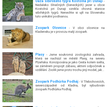
Oáza sibiřského tygra Kostolná pri Dunaji
-
Nedaleko Slnečných (Seneckých) jezer u obce
Kostolná pri Dunaji vznikla chovná stanice
sibiřských tygrů. Nenechte si ujít na Slovensku
tuto unikátní podívanou.
Zoopark Olovnice
- V obci olovnice na
Kladensku je v provozu malý zoopark.
Plasy
- Jsme soukromá zoologická zahrada,
která se nachází ve městě Plasy, na severu
Plzeňska. Koncipována je jako Cesta kolem světa,
se záměrem propojit zábavu, aktivní odpočinek a
vzdělání. Zvolili jsme proto trochu jiný model, jak...
Zoopark Podhůrka Podháj
- V Třebichovicích,
severozápadně od Kladna, byl vybudován
zoopark Podhůrka Podháj.