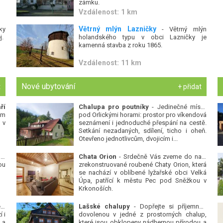
zámku.
Vzdálenost: 1 km
Větrný mlýn Lazničky
ky
- Větrný mlýn
j.
holandského typu v obci Lazničky je
kamenná stavba z roku 1865.
Vzdálenost: 11 km
Nové ubytování
t
+ přidat
ří
Chalupa pro poutníky
- Jedinečné místo
ým
pod Orlickými horami: prostor pro víkendová
 v
seznámení i jednoduché přespání na cestě.
Setkání nezadaných, sdílení, ticho i oheň.
Otevřeno jednotlivcům, dvojicím i...
 v
Chata Orion
- Srdečně Vás zveme do naší
ou
zrekonstruované roubené Chaty Orion, která
se nachází v oblíbené lyžařské obci Velká
Úpa, patřící k městu Pec pod Sněžkou v
Krkonoších.
Platanová alej u pivovaru v Protivíně
-
Lašské chalupy
- Dopřejte si příjemnou
 i
dovolenou v jedné z prostorných chalup,
 a
které jsou obklopeny nádhernou přírodou a