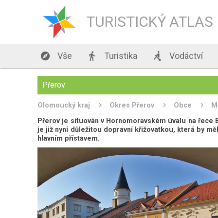
TURISTICKÝ ATLAS

Vše

Turistika

Vodáctví
Přerov
Olomoucký kraj
Okres Přerov
Obce
M
Přerov je situován v Hornomoravském úvalu na řece B
je již nyní důležitou dopravní křižovatkou, která by m
hlavním přístavem.