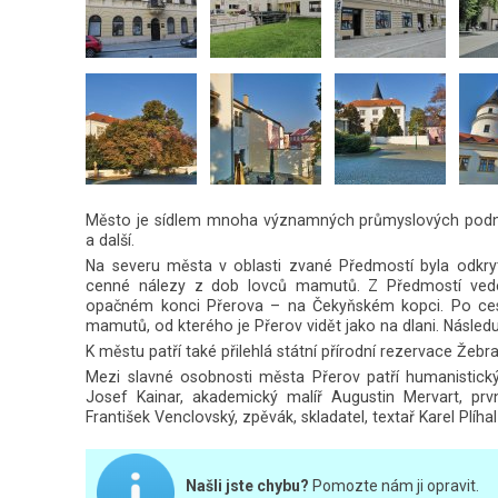
Město je sídlem mnoha významných průmyslových podnik
a další.
Na severu města v oblasti zvané Předmostí byla odkryta
cenné nálezy z dob lovců mamutů. Z Předmostí ved
opačném konci Přerova – na Čekyňském kopci. Po ces
mamutů, od kterého je Přerov vidět jako na dlani. Násl
K městu patří také přilehlá státní přírodní rezervace Žeb
Mezi slavné osobnosti města Přerov patří humanistick
Josef Kainar, akademický malíř Augustin Mervart, prv
František Venclovský, zpěvák, skladatel, textař Karel Plí
Našli jste chybu?
Pomozte nám ji opravit.