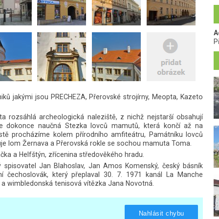
A
P
ů jakými jsou PRECHEZA, Přerovské strojírny, Meopta, Kazeto
 rozsáhlá archeologická naleziště, z nichž nejstarší obsahují
e dokonce naučná Stezka lovců mamutů, která končí až na
tě procházíme kolem přírodního amfiteátru, Památníku lovců
eduje lom Žernava a Přerovská rokle se sochou mamuta Toma.
račka a Helfštýn, zřícenina středověkého hradu.
ý spisovatel Jan Blahoslav, Jan Amos Komenský, český básník
ní čechoslovák, který přeplaval 30. 7. 1971 kanál La Manche
hal a wimbledonská tenisová vítězka Jana Novotná.
Nahlásit chybu