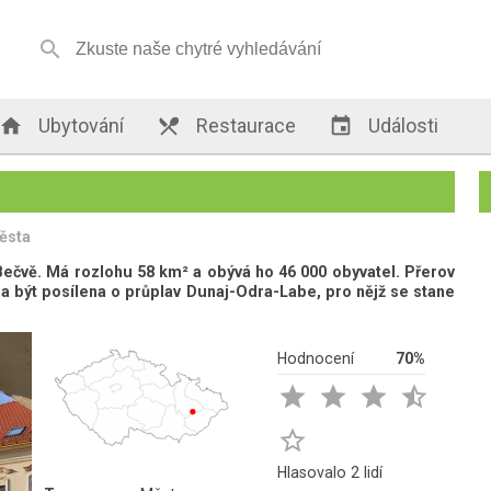


Ubytování

Restaurace

Události
ěsta
ečvě. Má rozlohu 58 km² a obývá ho 46 000 obyvatel. Přerov
ěla být posílena o průplav Dunaj-Odra-Labe, pro nějž se stane
Hodnocení
70%





Hlasovalo 2 lidí