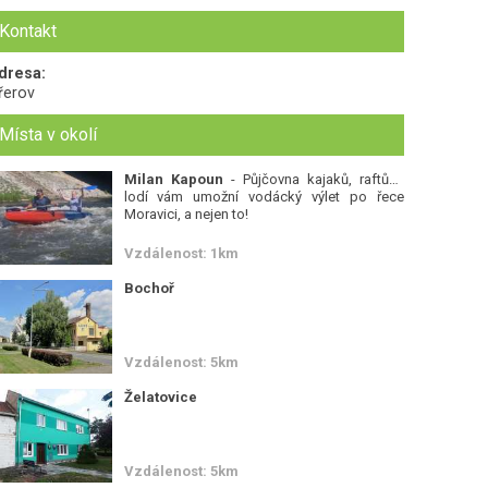
Kontakt
dresa:
řerov
Místa v okolí
Milan Kapoun
- Půjčovna kajaků, raftů a
lodí vám umožní vodácký výlet po řece
Moravici, a nejen to!
Vzdálenost: 1km
Bochoř
Vzdálenost: 5km
Želatovice
Vzdálenost: 5km