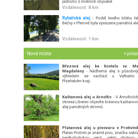
jednoho z místních obyvatel.
Vzdálenost: 8 km
Rybářská alej
- Podél levého břehu ře
Bečvy v Přerově byla vysázena památná ale
Vzdálenost: 1 km
Nová místa
+ přida
Březová alej ke kostelu sv. Ma
Magdalény
- Nádherná alej s působiv
výhledem se nachází u Velhartic
Plzeňském kraji.
Kaštanová alej u Arnoltic
- V Arnolticích
okrese Liberec objevíte krásnou kaštanov
alej památných stromů.
Platan Protivín je známé pivo, značka nabízí
nealkoholickou verzi, velmi chutnou