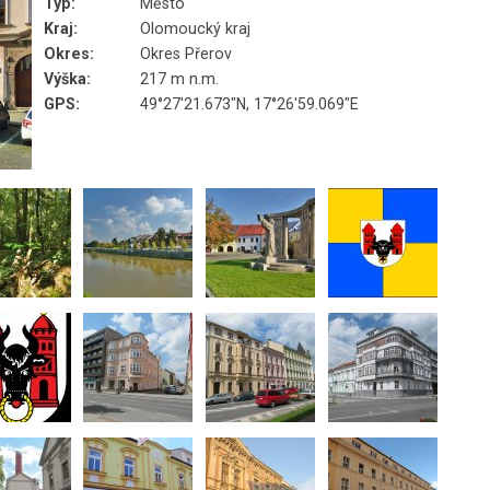
Typ:
Město
Kraj:
Olomoucký kraj
Okres:
Okres Přerov
Výška:
217 m n.m.
GPS:
49°27'21.673"N, 17°26'59.069"E