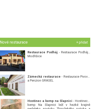
Nové restaurace
+ přidat
Restaurace Podháj
- Restaurace Podháj -
Modřišice
Zámecká restaurace
- Restaurace Pivovar
a Penzion GRASEL
Hostinec a kemp na Slapnici
- Hostinec a
kemp Na Slapnici leží v hezké krajině
nedaleko soutoku Zbirožského potoka a