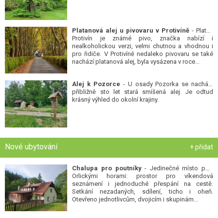
Platanová alej u pivovaru v Protivíně
- Platan
Protivín je známé pivo, značka nabízí i
nealkoholickou verzi, velmi chutnou a vhodnou i
pro řidiče. V Protivíně nedaleko pivovaru se také
nachází platanová alej, byla vysázena v roce...
Alej k Pozorce
- U osady Pozorka se nachází
přibližně sto let stará smíšená alej. Je odtud
krásný výhled do okolní krajiny.
Nové ubytování
+ přidat
Chalupa pro poutníky
- Jedinečné místo pod
Orlickými horami: prostor pro víkendová
seznámení i jednoduché přespání na cestě.
Setkání nezadaných, sdílení, ticho i oheň.
Otevřeno jednotlivcům, dvojicím i skupinám...