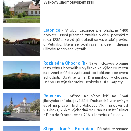
Vyškov v Jihomoravském kraji
Letonice
- V obci Letonice žije přibližně 1400
obyvatel. První písemná zmínka o obci pochází z
roku 1235 a ke zdejší oblasti se váže také pověst
o Větrníku, která se odehrává na území dnešní
Přírodní rezervace Větrník.
Rozhledna Chocholík
- Na vyhlídkovou plošinu
rozhledny Chocholík u Vyškova ve výšce 23 metrů
nad zemí můžete vystoupat po točitém ocelovém
schodišti. Spatříte z ní Drahanskou vrchovinu,
Chřiby, Hostýnské vrchy, Beskydy a Bílé Karpaty.
Rousínov
- Město Rousínov leží na úpatí
jihovýchodní okrajové části Drahanské vrchoviny v
údolí na pravém břehu Rakovce 7 km na sever od
Slavkova, 25 km východně od Brna na státní silnici
z Brna do Olomouce na 216. kilometru dálnice z...
Stepní stráně u Komořan
- Přírodní rezervace