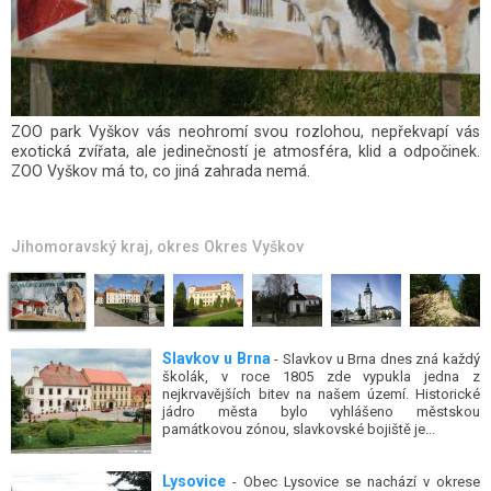
Monumentální barokní rezidence patří mezi nejvýznamnější
zámky na Moravě. Je úzce spjata s památnou bitvou tří císařů v r.
1805; byl to právě slavkovský zámek, kde po bitvě - do té doby
nejkrvavější v dějinách – došlo k uzavření příměří. K věhlasu
zámku přispělo i to, že se stal sídelní rezidencí významného...
Jihomoravský kraj
, okres
Okres Vyškov
Slavkov u Brna
- Slavkov u Brna dnes zná každý
školák, v roce 1805 zde vypukla jedna z
nejkrvavějších bitev na našem území. Historické
jádro města bylo vyhlášeno městskou
památkovou zónou, slavkovské bojiště je...
Lysovice
- Obec Lysovice se nachází v okrese