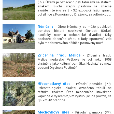
(PR). Území je označeno pěti tabulemi se státním
znakem. Suchá stepní pastvina na značně
svažitém terénu se S - SZ expozicí, ležící vpravo
od silnice z Komořan do Dražovic, za odbočkou...
Němčany
- Obec Němčany se může pochlubit
bohatou historií spolkové činnosti (Sokol,
hasičský sbor a ochotnické divadlo). Díky
podpoře obecního úřadu a řady sportovců zde
bylo modernizováno hřiště a postaveny nové...
Zřícenina hradu Melice
- Zřícenina hradu
Melice nedaleko Vyškova je od roku 1958
chráněna jako kulturní památka. Nachází se mezi
obcemi Drysice a Pustiměř.
Hřebenatkový útes
- Přírodní památka (PP).
Paleontologická lokalita; označeno tabulí se
státním znakem Útes miocenního litavského
vápence o výšce 2-2,5 m vystupující na povrch, ca
0,5 km JV od obce.
Mechovkový útes
- Přírodní památka (PP).