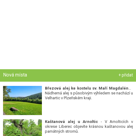
Nová místa
+ přidat
Březová alej ke kostelu sv. Maří Magdalény
-
Nádherná alej s působivým výhledem se nachází u
Velhartic v Plzeňském kraji.
Kaštanová alej u Arnoltic
- V Arnolticích v
okrese Liberec objevíte krásnou kaštanovou alej
památných stromů.