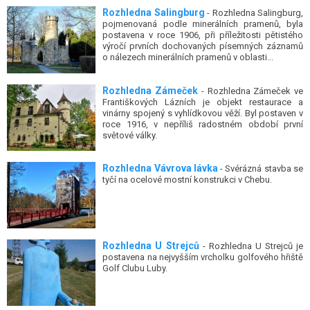
Rozhledna Salingburg
- Rozhledna Salingburg,
pojmenovaná podle minerálních pramenů, byla
postavena v roce 1906, při příležitosti pětistého
výročí prvních dochovaných písemných záznamů
o nálezech minerálních pramenů v oblasti...
Rozhledna Zámeček
- Rozhledna Zámeček ve
Františkových Lázních je objekt restaurace a
vinárny spojený s vyhlídkovou věží. Byl postaven v
roce 1916, v nepříliš radostném období první
světové války.
Rozhledna Vávrova lávka
- Svérázná stavba se
tyčí na ocelové mostní konstrukci v Chebu.
Rozhledna U Strejců
- Rozhledna U Strejců je
postavena na nejvyšším vrcholku golfového hřiště
Golf Clubu Luby.