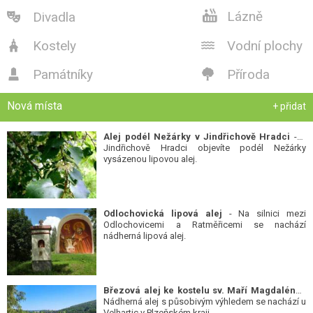

Lázně
Divadla

Kostely
Vodní plochy


Památníky
Příroda


Nová místa
+ přidat
Alej podél Nežárky v Jindřichově Hradci
- V
Jindřichově Hradci objevíte podél Nežárky
vysázenou lipovou alej.
Odlochovická lipová alej
- Na silnici mezi
Odlochovicemi a Ratměřicemi se nachází
nádherná lipová alej.
Březová alej ke kostelu sv. Maří Magdalény
-
Nádherná alej s působivým výhledem se nachází u
Velhartic v Plzeňském kraji.