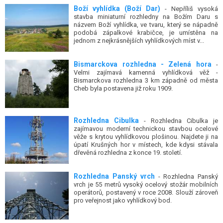
Boží vyhlídka (Boží Dar)
- Nepříliš vysoká
stavba miniaturní rozhledny na Božím Daru s
názvem Boží vyhlídka, ve tvaru, který se nápadně
podobá zápalkové krabičce, je umístěna na
jednom z nejkrásnějších vyhlídkových míst v...
Bismarckova rozhledna - Zelená hora
-
Velmi zajímavá kamenná vyhlídková věž -
Bismarckova rozhledna 3 km západně od města
Cheb byla postavena již roku 1909.
Rozhledna Cibulka
- Rozhledna Cibulka je
zajímavou moderní technickou stavbou ocelové
věže s krytou vyhlídkovou plošinou. Najdete ji na
úpatí Krušných hor v místech, kde kdysi stávala
dřevěná rozhledna z konce 19. století.
Rozhledna Panský vrch
- Rozhledna Panský
vrch je 55 metrů vysoký ocelový stožár mobilních
operátorů, postavený v roce 2008. Slouží zároveň
pro veřejnost jako vyhlídkový bod.