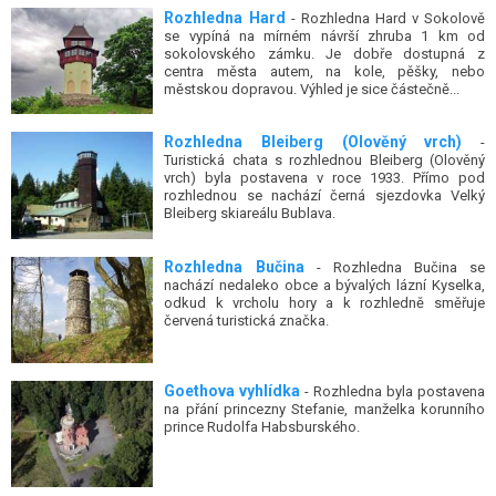
Rozhledna Hard
- Rozhledna Hard v Sokolově
se vypíná na mírném návrší zhruba 1 km od
sokolovského zámku. Je dobře dostupná z
centra města autem, na kole, pěšky, nebo
městskou dopravou. Výhled je sice částečně...
Rozhledna Bleiberg (Olověný vrch)
-
Turistická chata s rozhlednou Bleiberg (Olověný
vrch) byla postavena v roce 1933. Přímo pod
rozhlednou se nachází černá sjezdovka Velký
Bleiberg skiareálu Bublava.
Rozhledna Bučina
- Rozhledna Bučina se
nachází nedaleko obce a bývalých lázní Kyselka,
odkud k vrcholu hory a k rozhledně směřuje
červená turistická značka.
Goethova vyhlídka
- Rozhledna byla postavena
na přání princezny Stefanie, manželka korunního
prince Rudolfa Habsburského.