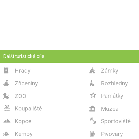
Další turistické cíle
Hrady
Zámky


Zříceniny
Rozhledny



Památky
ZOO


Koupaliště
Muzea



Kopce
Sportoviště
Kempy
Pivovary

