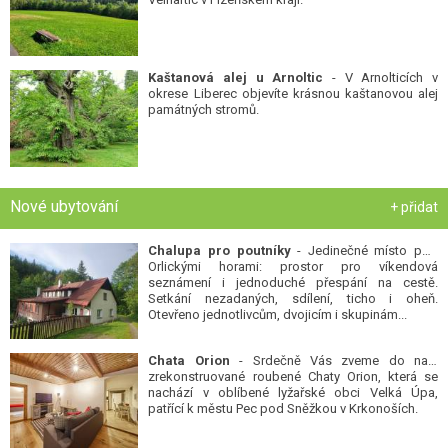
Kaštanová alej u Arnoltic
- V Arnolticích v
okrese Liberec objevíte krásnou kaštanovou alej
památných stromů.
Nové ubytování
+ přidat
Chalupa pro poutníky
- Jedinečné místo pod
Orlickými horami: prostor pro víkendová
seznámení i jednoduché přespání na cestě.
Setkání nezadaných, sdílení, ticho i oheň.
Otevřeno jednotlivcům, dvojicím i skupinám...
Chata Orion
- Srdečně Vás zveme do naší
zrekonstruované roubené Chaty Orion, která se
nachází v oblíbené lyžařské obci Velká Úpa,
patřící k městu Pec pod Sněžkou v Krkonoších.