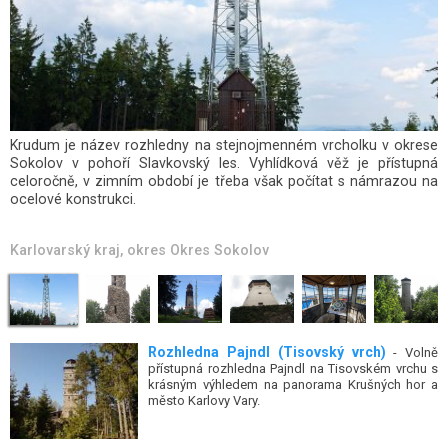
Rozhledna Krásenský vrch tak trochu připomíná Babylonskou věž.
Každý rok na vrchol této unikátní kamenné stavby stoupají tisíce
turistů.
Karlovarský kraj
, okres
Okres Sokolov
Rozhledna Pajndl (Tisovský vrch)
- Volně
přístupná rozhledna Pajndl na Tisovském vrchu s
krásným výhledem na panorama Krušných hor a
město Karlovy Vary.