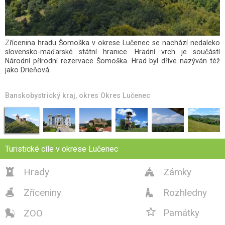
Haličský zámek je bývalé renesančně-barokní šlechtické sídlo, asi
8 km západně od okresního města Lučenec. Nachází se na
osamělém zalesněném vrcholku, což vytváří dojem, jako by
zámek zapadal do nějaké pohádkové scény. Zajímavý je i výhled z
interiéru zámku, za dobré viditelnosti odtud spatříte vrcholky...
Banskobystrický kraj
, okres
Okres Lučenec
Turistické cíle v okrese Lučenec
Hrady
Zámky


Zříceniny
Rozhledny



Památky
ZOO
