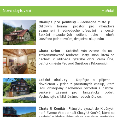
Nové ubytování
+ přidat
Chalupa pro poutníky
- Jedinečné místo pod
Orlickými horami: prostor pro víkendová
seznámení i jednoduché přespání na cestě.
Setkání nezadaných, sdílení, ticho i oheň.
Otevřeno jednotlivcům, dvojicím i skupinám...
Chata Orion
- Srdečně Vás zveme do naší
zrekonstruované roubené Chaty Orion, která se
nachází v oblíbené lyžařské obci Velká Úpa,
patřící k městu Pec pod Sněžkou v Krkonoších.
Lašské chalupy
- Dopřejte si příjemnou
dovolenou v jedné z prostorných chalup, které
jsou obklopeny nádhernou přírodou a nabízejí
veškeré zázemí pro fantastický pobyt.
Vychutnejte si klidné ráno, nadechněte se...
Chata U Koníků
- Plánujete vyrazit do Krušných
hor? Zveme Vás do naší Chaty U Koníků, která se
nachází v klidné části obce Moldava, nedaleko