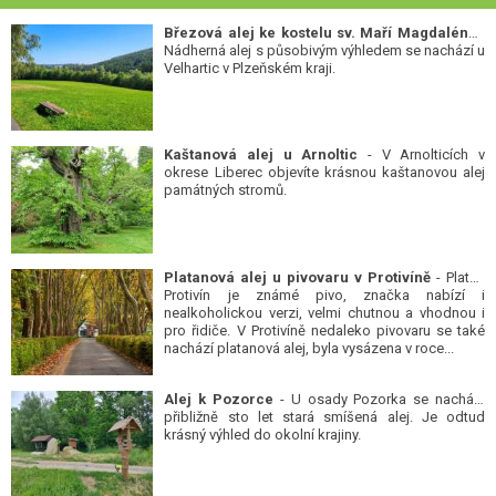
Březová alej ke kostelu sv. Maří Magdalény
-
Nádherná alej s působivým výhledem se nachází u
Velhartic v Plzeňském kraji.
Kaštanová alej u Arnoltic
- V Arnolticích v
okrese Liberec objevíte krásnou kaštanovou alej
památných stromů.
Platanová alej u pivovaru v Protivíně
- Platan
Protivín je známé pivo, značka nabízí i
nealkoholickou verzi, velmi chutnou a vhodnou i
pro řidiče. V Protivíně nedaleko pivovaru se také
nachází platanová alej, byla vysázena v roce...
Alej k Pozorce
- U osady Pozorka se nachází
přibližně sto let stará smíšená alej. Je odtud
krásný výhled do okolní krajiny.