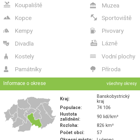

Koupaliště
Muzea



Kopce
Sportoviště
Kempy
Pivovary



Lázně
Divadla

Kostely
Vodní plochy


Památníky
Příroda


Informace o okrese
všechny okresy
Banskobystrický
Kraj:
kraj
Populace:
74 106
Hustota
90 lidí/km²
zalidnění:
Rozloha:
826 km²
Počet obcí:
57
Okresní město:
Lučenec