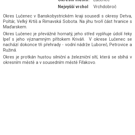
Nejvyšší vrchol
Vrchdobroč
Okres Lučenec v Banskobystrickém kraji sousedí s okresy Detva,
Poltár, Veľký Krtíš a Rimavská Sobota. Na jihu tvoří část hranice s
Maďarskem.
Okres Lučenec je převážně hornatý, jeho střed vyplňuje údolí řeky
Ipeľ s jeho významným přítokem Kriváň. V okrese Lučenec se
nachází dokonce tři přehrady - vodní nádrže Luboreč, Petrovice a
Ružiná.
Okres je protkán hustou silniční a železniční sítí, která se sbíhá v
okresním městě a v sousedním městě Fiľakovo.