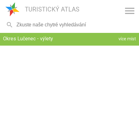

TURISTICKÝ ATLAS

Okres Lučenec - výlety
více míst