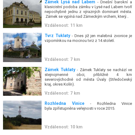
Zámek Lysá nad Labem
- Dnešní barokní a
klasicistní podoba zámku v Lysé nad Labem tvoří
nepochybně jednu z výrazných dominant města.
Zámek se vypíná nad Zámeckým vrchem, který...
Vzdálenost: 11 km
Tvrz Tuklaty
- Dnes již jen malebná zvonice je
vzpomínkou na mocnou tvrz z 14.století.
Vzdálenost: 7 km
Zámek Tuklaty
- Zámek Tuklaty se nachází ve
stejnojmenné obci, přibližně 4 km
severovýchodně od města Úvaly (Středočeský
kraj, okres Kolín).
Vzdálenost: 7 km
Rozhledna Vinice
- Rozhledna Vinice
byla zpřístupněna veřejnosti v roce 2015.
Vzdálenost: 10 km