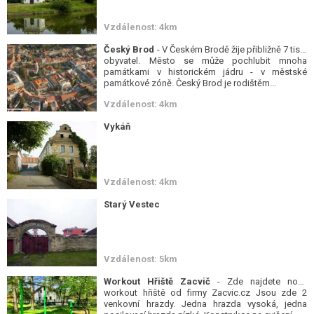
Vzdálenost: 4km
Český Brod
- V Českém Brodě žije přibližně 7 tisíc
obyvatel. Město se může pochlubit mnoha
památkami v historickém jádru - v městské
památkové zóně. Český Brod je rodištěm...
Vzdálenost: 4km
Vykáň
Vzdálenost: 4km
Starý Vestec
Vzdálenost: 5km
Workout Hřiště Zacvič
- Zde najdete nové
workout hřiště od firmy Zacvic.cz Jsou zde 2
venkovní hrazdy. Jedna hrazda vysoká, jedna