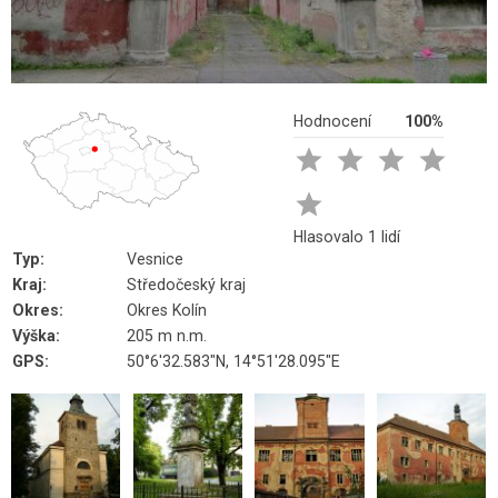
Hodnocení
100%





Hlasovalo 1 lidí
Typ:
Vesnice
Kraj:
Středočeský kraj
Okres:
Okres Kolín
Výška:
205 m n.m.
GPS:
50°6'32.583"N, 14°51'28.095"E