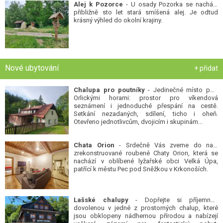
Alej k Pozorce
- U osady Pozorka se nachází
přibližně sto let stará smíšená alej. Je odtud
krásný výhled do okolní krajiny.
Nové ubytování
+ přidat
Chalupa pro poutníky
- Jedinečné místo pod
Orlickými horami: prostor pro víkendová
seznámení i jednoduché přespání na cestě.
Setkání nezadaných, sdílení, ticho i oheň.
Otevřeno jednotlivcům, dvojicím i skupinám...
Chata Orion
- Srdečně Vás zveme do naší
zrekonstruované roubené Chaty Orion, která se
nachází v oblíbené lyžařské obci Velká Úpa,
patřící k městu Pec pod Sněžkou v Krkonoších.
Lašské chalupy
- Dopřejte si příjemnou
dovolenou v jedné z prostorných chalup, které
jsou obklopeny nádhernou přírodou a nabízejí