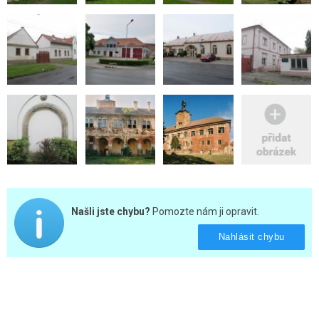
Našli jste chybu?
Pomozte nám ji opravit.
Nahlásit chybu