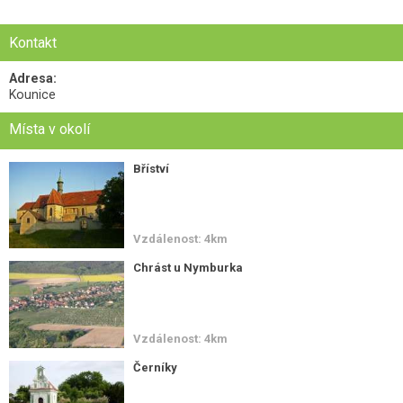
Kontakt
Adresa:
Kounice
Místa v okolí
Bříství
Vzdálenost: 4km
Chrást u Nymburka
Vzdálenost: 4km
Černíky