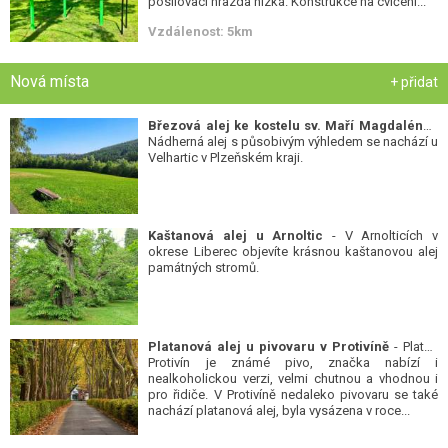
posilovací hrazda nízká. Konstrukce na cvičení...
Vzdálenost: 5km
Nová místa
+ přidat
Březová alej ke kostelu sv. Maří Magdalény
-
Nádherná alej s působivým výhledem se nachází u
Velhartic v Plzeňském kraji.
Kaštanová alej u Arnoltic
- V Arnolticích v
okrese Liberec objevíte krásnou kaštanovou alej
památných stromů.
Platanová alej u pivovaru v Protivíně
- Platan
Protivín je známé pivo, značka nabízí i
nealkoholickou verzi, velmi chutnou a vhodnou i
pro řidiče. V Protivíně nedaleko pivovaru se také
nachází platanová alej, byla vysázena v roce...