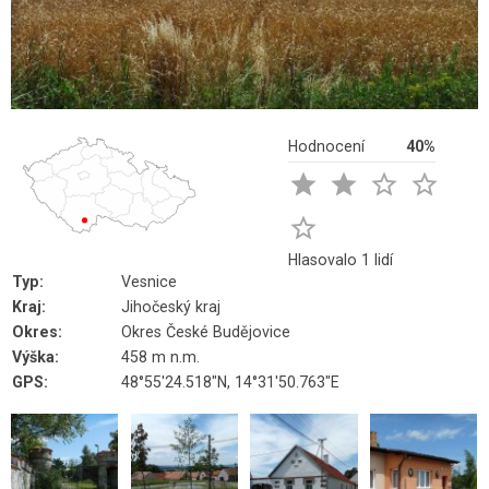
Hodnocení
40%





Hlasovalo 1 lidí
Typ:
Vesnice
Kraj:
Jihočeský kraj
Okres:
Okres České Budějovice
Výška:
458 m n.m.
GPS:
48°55'24.518"N, 14°31'50.763"E