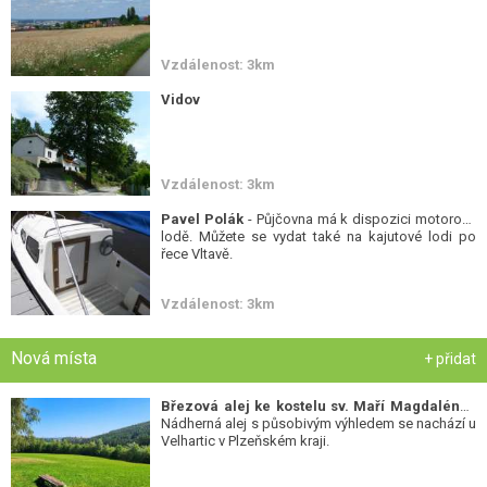
Vzdálenost: 3km
Vidov
Vzdálenost: 3km
Pavel Polák
- Půjčovna má k dispozici motorové
lodě. Můžete se vydat také na kajutové lodi po
řece Vltavě.
Vzdálenost: 3km
Nová místa
+ přidat
Březová alej ke kostelu sv. Maří Magdalény
-
Nádherná alej s působivým výhledem se nachází u
Velhartic v Plzeňském kraji.