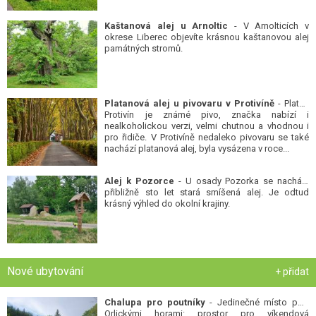
Kaštanová alej u Arnoltic
- V Arnolticích v
okrese Liberec objevíte krásnou kaštanovou alej
památných stromů.
Platanová alej u pivovaru v Protivíně
- Platan
Protivín je známé pivo, značka nabízí i
nealkoholickou verzi, velmi chutnou a vhodnou i
pro řidiče. V Protivíně nedaleko pivovaru se také
nachází platanová alej, byla vysázena v roce...
Alej k Pozorce
- U osady Pozorka se nachází
přibližně sto let stará smíšená alej. Je odtud
krásný výhled do okolní krajiny.
Nové ubytování
+ přidat
Chalupa pro poutníky
- Jedinečné místo pod
Orlickými horami: prostor pro víkendová