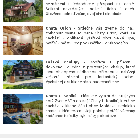
seznámení i jednoduché přespání na cestě.
Setkání nezadaných, sdílení, ticho i oheň.
Otevřeno jednotlivcům, dvojicím i skupinám...
Chata Orion
- Srdečně Vás zveme do naší
zrekonstruované roubené Chaty Orion, která se
nachází v oblíbené lyžařské obci Velká Úpa,
patřící k městu Pec pod Sněžkou v Krkonoších.
Lašské chalupy
- Dopřejte si příjemnou
dovolenou v jedné z prostorných chalup, které
jsou obklopeny nádhernou přírodou a nabízejí
veškeré zázemí pro fantastický pobyt.
Vychutnejte si klidné ráno, nadechněte se...
Chata U Koníků
- Plánujete vyrazit do Krušných
hor? Zveme Vás do naší Chaty U Koníků, která se
nachází v klidné části obce Moldava, nedaleko
hranic s Německem. Její poloha potěší všechny
nadšence turistiky, cyklistiky, pohodové...