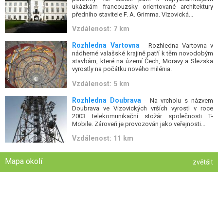
ukázkám francouzsky orientované architektury
předního stavitele F. A. Grimma. Vizovická...
Vzdálenost: 7 km
Rozhledna Vartovna
- Rozhledna Vartovna v
nádherné valašské krajině patří k těm novodobým
stavbám, které na území Čech, Moravy a Slezska
vyrostly na počátku nového milénia.
Vzdálenost: 5 km
Rozhledna Doubrava
- Na vrcholu s názvem
Doubrava ve Vizovických vrších vyrostl v roce
2003 telekomunikační stožár společnosti T-
Mobile. Zároveň je provozován jako veřejnosti...
Vzdálenost: 11 km
Mapa okolí
zvětšit