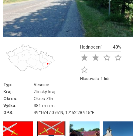
Hodnocení
40%





Hlasovalo 1 lidí
Typ:
Vesnice
Kraj:
Zlínský kraj
Okres:
Okres Zlín
Výška:
381 m n.m.
GPS:
49°16'47.076"N, 17°52'28.915"E