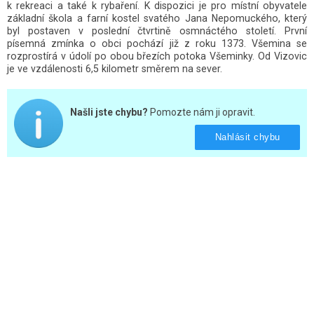
k rekreaci a také k rybaření. K dispozici je pro místní obyvatele
základní škola a farní kostel svatého Jana Nepomuckého, který
byl postaven v poslední čtvrtině osmnáctého století. První
písemná zmínka o obci pochází již z roku 1373. Všemina se
rozprostírá v údolí po obou březích potoka Všeminky. Od Vizovic
je ve vzdálenosti 6,5 kilometr směrem na sever.
Našli jste chybu?
Pomozte nám ji opravit.
Nahlásit chybu