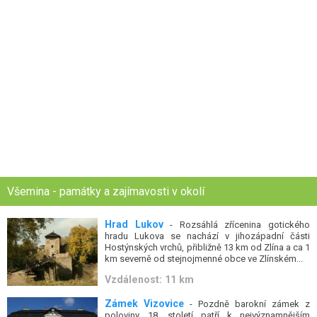
Všemina - památky a zajímavosti v okolí
Hrad Lukov
- Rozsáhlá zřícenina gotického
hradu Lukova se nachází v jihozápadní části
Hostýnských vrchů, přibližně 13 km od Zlína a ca 1
km severně od stejnojmenné obce ve Zlínském...
Vzdálenost: 11 km
Zámek Vizovice
- Pozdně barokní zámek z
poloviny 18. století patří k nejvýznamnějším