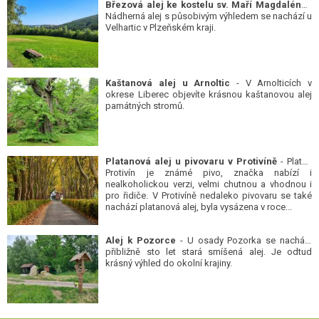
Březová alej ke kostelu sv. Maří Magdalény
-
Nádherná alej s působivým výhledem se nachází u
Velhartic v Plzeňském kraji.
Kaštanová alej u Arnoltic
- V Arnolticích v
okrese Liberec objevíte krásnou kaštanovou alej
památných stromů.
Platanová alej u pivovaru v Protivíně
- Platan
Protivín je známé pivo, značka nabízí i
nealkoholickou verzi, velmi chutnou a vhodnou i
pro řidiče. V Protivíně nedaleko pivovaru se také
nachází platanová alej, byla vysázena v roce...
Alej k Pozorce
- U osady Pozorka se nachází
přibližně sto let stará smíšená alej. Je odtud
krásný výhled do okolní krajiny.