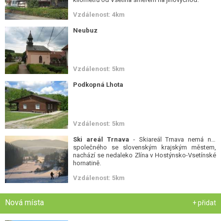
Vzdálenost: 4km
Neubuz
Vzdálenost: 5km
Podkopná Lhota
Vzdálenost: 5km
Ski areál Trnava
- Skiareál Trnava nemá nic
společného se slovenským krajským městem,
nachází se nedaleko Zlína v Hostýnsko-Vsetínské
hornatině.
Vzdálenost: 5km
Nová místa
+ přidat