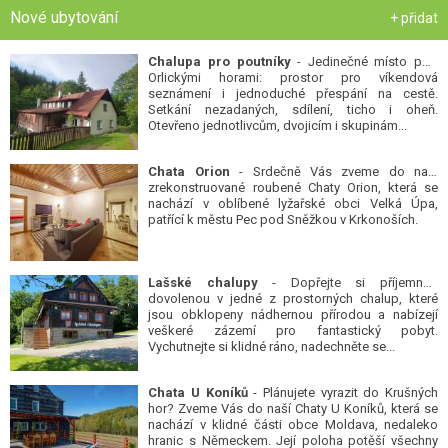
Nové ubytování
+ přidat
Chalupa pro poutníky
- Jedinečné místo pod
Orlickými horami: prostor pro víkendová
seznámení i jednoduché přespání na cestě.
Setkání nezadaných, sdílení, ticho i oheň.
Otevřeno jednotlivcům, dvojicím i skupinám...
Chata Orion
- Srdečně Vás zveme do naší
zrekonstruované roubené Chaty Orion, která se
nachází v oblíbené lyžařské obci Velká Úpa,
patřící k městu Pec pod Sněžkou v Krkonoších.
Lašské chalupy
- Dopřejte si příjemnou
dovolenou v jedné z prostorných chalup, které
jsou obklopeny nádhernou přírodou a nabízejí
veškeré zázemí pro fantastický pobyt.
Vychutnejte si klidné ráno, nadechněte se...
Chata U Koníků
- Plánujete vyrazit do Krušných
hor? Zveme Vás do naší Chaty U Koníků, která se
nachází v klidné části obce Moldava, nedaleko
hranic s Německem. Její poloha potěší všechny