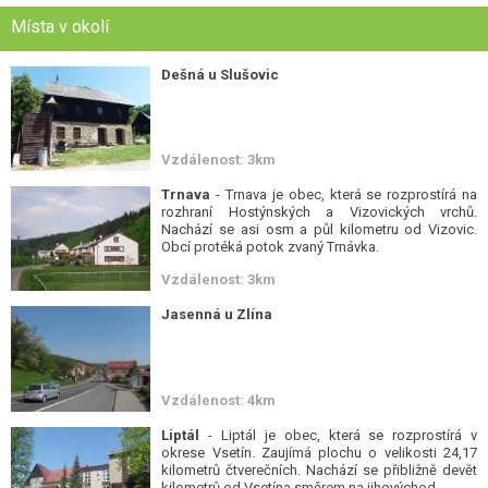
Místa v okolí
Dešná u Slušovic
Vzdálenost: 3km
Trnava
- Trnava je obec, která se rozprostírá na
rozhraní Hostýnských a Vizovických vrchů.
Nachází se asi osm a půl kilometru od Vizovic.
Obcí protéká potok zvaný Trnávka.
Vzdálenost: 3km
Jasenná u Zlína
Vzdálenost: 4km
Liptál
- Liptál je obec, která se rozprostírá v
okrese Vsetín. Zaujímá plochu o velikosti 24,17
kilometrů čtverečních. Nachází se přibližně devět
kilometrů od Vsetína směrem na jihovýchod.