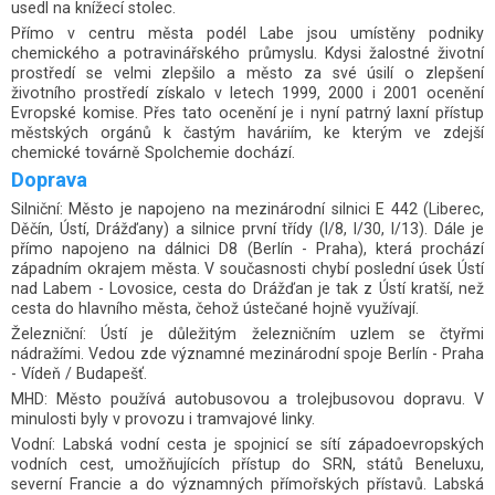
usedl na knížecí stolec.
Přímo v centru města podél Labe jsou umístěny podniky
chemického a potravinářského průmyslu. Kdysi žalostné životní
prostředí se velmi zlepšilo a město za své úsilí o zlepšení
životního prostředí získalo v letech 1999, 2000 i 2001 ocenění
Evropské komise. Přes tato ocenění je i nyní patrný laxní přístup
městských orgánů k častým haváriím, ke kterým ve zdejší
chemické továrně Spolchemie dochází.
Doprava
Silniční: Město je napojeno na mezinárodní silnici E 442 (Liberec,
Děčín, Ústí, Drážďany) a silnice první třídy (I/8, I/30, I/13). Dále je
přímo napojeno na dálnici D8 (Berlín - Praha), která prochází
západním okrajem města. V současnosti chybí poslední úsek Ústí
nad Labem - Lovosice, cesta do Drážďan je tak z Ústí kratší, než
cesta do hlavního města, čehož ústečané hojně využívají.
Železniční: Ústí je důležitým železničním uzlem se čtyřmi
nádražími. Vedou zde významné mezinárodní spoje Berlín - Praha
- Vídeň / Budapešť.
MHD: Město používá autobusovou a trolejbusovou dopravu. V
minulosti byly v provozu i tramvajové linky.
Vodní: Labská vodní cesta je spojnicí se sítí západoevropských
vodních cest, umožňujících přístup do SRN, států Beneluxu,
severní Francie a do významných přímořských přístavů. Labská