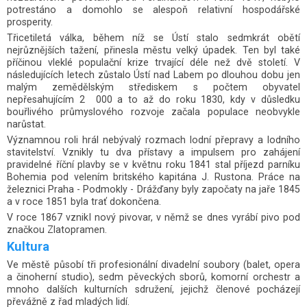
potrestáno a domohlo se alespoň relativní hospodářské
prosperity.
Třicetiletá válka, během níž se Ústí stalo sedmkrát obětí
nejrůznějších tažení, přinesla městu velký úpadek. Ten byl také
příčinou vleklé populační krize trvající déle než dvě století. V
následujících letech zůstalo Ústí nad Labem po dlouhou dobu jen
malým zemědělským střediskem s počtem obyvatel
nepřesahujícím 2 000 a to až do roku 1830, kdy v důsledku
bouřlivého průmyslového rozvoje začala populace neobvykle
narůstat.
Významnou roli hrál nebývalý rozmach lodní přepravy a lodního
stavitelství. Vznikly tu dva přístavy a impulsem pro zahájení
pravidelné říční plavby se v květnu roku 1841 stal příjezd parníku
Bohemia pod velením britského kapitána J. Rustona. Práce na
železnici Praha - Podmokly - Drážďany byly započaty na jaře 1845
a v roce 1851 byla trať dokončena.
V roce 1867 vznikl nový pivovar, v němž se dnes vyrábí pivo pod
značkou Zlatopramen.
Kultura
Ve městě působí tři profesionální divadelní soubory (balet, opera
a činoherní studio), sedm pěveckých sborů, komorní orchestr a
mnoho dalších kulturních sdružení, jejichž členové pocházejí
převážně z řad mladých lidí.