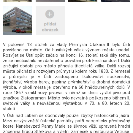
V polovině 13. století za vlády Přemysla Otakara II. bylo Ústí
povýšeno na město. Od husitských válek význam města upadal.
Rozvíjet se Ústí opět začalo na konci 16. století, také díky tomu,
že se neúčastnilo nezdařeného povstání proti Ferdinandovi I. Další
zničující období pro město přinesla třicetiletá válka. Další rozvoj
města přichází s rozvojem průmyslu kolem roku 1830. Z řemesel
a průmyslu je v Ústí zastoupeno tkalcovství, soukenictví,
jirchářství, výroba barev, papírny, prýmkařství a drobná domácká
výroba, v okolí města je otevřeno na 60 hnědouhelných dolů. V
roce 1867 vznikl nový pivovar, v němž se dnes vyrábí pivo pod
značkou Zlatopramen. Město bylo nevratně poškozeno během II.
světové války a neuváženou výstavbou v 70. a 80. letech 20.
století.
V Ústí nad Labem se dochovaly pouze zbytky historického jádra.
Mezi nejvýraznější ústecké památky patří neogoticky přestavěný
kostel Nanebevzetí Panny Marie se šikmou věží, upravená hradní
zřícenina hradu Střekova
a výletní zámeček s restaurací Větruše.