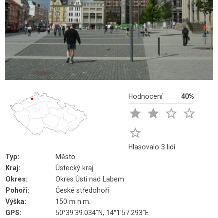
Hodnocení
40%





Hlasovalo 3 lidí
Typ:
Město
Kraj:
Ústecký kraj
Okres:
Okres Ústí nad Labem
Pohoří:
České středohoří
Výška:
150 m n.m.
GPS:
50°39'39.034"N, 14°1'57.293"E