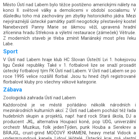
Město Ústí nad Labem bylo těžce postiženo americkými nálety na
konci II. světové války a demolicemi v období socialismu. V
důsledku toho má zachovány jen zbytky historického jádra. Mezi
nejvýraznější ústecké památky patří neogoticky přestavěný kostel
Nanebevzetí Panny Marie se šikmou věží, upravená hradní
zřícenina hradu Střekova a výletní restaurace (zámeček) Větruše.
Z moderních staveb je třeba zmínit Mariánský most přes řeku
Labe.
Sport
V Ústí nad Labem hraje klub HC Slovan Ústečtí Lvi 1. hokejovou
ligu České republiky. Také v 1. fotbalové lize se snaží prosadit
ústecký fotbalový tým FK Ústí nad Labem. V Ústí nad Labem se po
roce 1995 velice rozšířil florbal. Jsou tu hned čtyři registrované
florbalové kluby pro všechny věkové kategorie.
Zábava
Zoologická zahrada Ústí nad Labem
Každoročně je ve městě pořádáno několik národních i
mezinárodních kulturních akcí. Z Ústí nad Labem pochází též řada
hudebních skupin a projektů, např. hard rock Stará škola, DJ a
producent JKL, alternativa Houpací koně, pop UDG, univerzální
orchestr Muzikus, folk jedenTýden, punk Houba a Serekrev a
BRAJGL, crust-grind MOČOVÝ KHAMENI, heavy metal Vidock a
undergroundová kapela Lidoví léčitelé. Ústecký kraj má vlastní