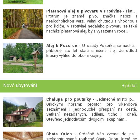
Platanová alej u pivovaru v Protivíně
- Platan
Protivín je známé pivo, značka nabízí i
nealkoholickou verzi, velmi chutnou a vhodnou i
pro řidiče. V Protivíně nedaleko pivovaru se také
nachází platanová alej, byla vysázena v roce...
Alej k Pozorce
- U osady Pozorka se nachází
přibližně sto let stará smíšená alej. Je odtud
krásný výhled do okolní krajiny.
Nové ubytování
+ přidat
Chalupa pro poutníky
- Jedinečné místo pod
Orlickými horami: prostor pro víkendová
seznámení i jednoduché přespání na cestě.
Setkání nezadaných, sdílení, ticho i oheň.
Otevřeno jednotlivcům, dvojicím i skupinám...
Chata Orion
- Srdečně Vás zveme do naší
zrekonstruované roubené Chaty Orion, která se