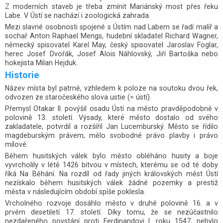
Z moderních staveb je třeba zmínit Mariánský most přes řeku
Labe. V Ústí se nachází i
zoologická zahrada
.
Mezi slavné osobnosti spojené s Ústím nad Labem se řadí malíř a
sochař Anton Raphael Mengs, hudební skladatel Richard Wagner,
německý spisovatel Karel May, český spisovatel Jaroslav Foglar,
herec Josef Dvořák, Josef Alois Náhlovský, Jiří Bartoška nebo
hokejista Milan Hejduk.
Historie
Název místa byl patrně, vzhledem k poloze na soutoku dvou řek,
odvozen ze staročeského slova ustie (= ústí).
Přemysl Otakar II. povýšil osadu Ústí na město pravděpodobně v
polovině 13. století. Výsady, které město dostalo od svého
zakladatele, potvrdil a rozšířil Jan Lucemburský. Město se řídilo
magdeburským právem, mělo svobodné právo plavby i právo
mílové.
Během husitských válek bylo město obléháno husity a boje
vyvrcholily v létě 1426 bitvou v místech, kterému se od té doby
říká Na Běhání. Na rozdíl od řady jiných královských měst Ústí
nezískalo během husitských válek žádné pozemky a prestiž
města v následujícím období spíše poklesla.
Vrcholného rozvoje dosáhlo město v druhé polovině 16. a v
prvém desetiletí 17. století. Díky tomu, že se nezúčastnilo
nezdařeného povstání proti Ferdinandovi I. roku 1547, nebylo