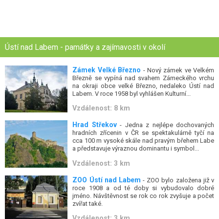
Ústí nad Labem - památky a zajímavosti v okolí
Zámek Velké Březno
- Nový zámek ve Velkém
Březně se vypíná nad svahem Zámeckého vrchu
na okraji obce velké Březno, nedaleko Ústí nad
Labem. V roce 1958 byl vyhlášen Kulturní...
Vzdálenost: 8 km
Hrad Střekov
- Jedna z nejlépe dochovaných
hradních zřícenin v ČR se spektakulárně tyčí na
cca 100 m vysoké skále nad pravým břehem Labe
a představuje výraznou dominantu i symbol...
Vzdálenost: 3 km
ZOO Ústí nad Labem
- ZOO bylo založena již v
roce 1908 a od té doby si vybudovalo dobré
jméno. Návštěvnost se rok co rok zvyšuje a počet
zvířat také.
Vzdálenost: 3 km