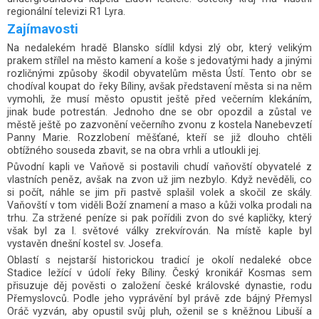
regionální televizi R1 Lyra.
Zajímavosti
Na nedalekém hradě Blansko sídlil kdysi zlý obr, který velikým
prakem střílel na město kamení a koše s jedovatými hady a jinými
rozličnými způsoby škodil obyvatelům města Ústí. Tento obr se
chodíval koupat do řeky Bíliny, avšak představení města si na něm
vymohli, že musí město opustit ještě před večerním klekáním,
jinak bude potrestán. Jednoho dne se obr opozdil a zůstal ve
městě ještě po zazvonění večerního zvonu z kostela Nanebevzetí
Panny Marie. Rozzlobení měšťané, kteří se již dlouho chtěli
obtížného souseda zbavit, se na obra vrhli a utloukli jej.
Původní kapli ve Vaňově si postavili chudí vaňovští obyvatelé z
vlastních peněz, avšak na zvon už jim nezbylo. Když nevěděli, co
si počít, náhle se jim při pastvě splašil volek a skočil ze skály.
Vaňovští v tom viděli Boží znamení a maso a kůži volka prodali na
trhu. Za stržené peníze si pak pořídili zvon do své kapličky, který
však byl za I. světové války zrekvírován. Na místě kaple byl
vystavěn dnešní kostel sv. Josefa.
Oblastí s nejstarší historickou tradicí je okolí nedaleké obce
Stadice ležící v údolí řeky Bíliny. Český kronikář Kosmas sem
přisuzuje děj pověsti o založení české královské dynastie, rodu
Přemyslovců. Podle jeho vyprávění byl právě zde bájný Přemysl
Oráč vyzván, aby opustil svůj pluh, oženil se s kněžnou Libuší a