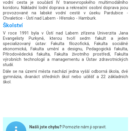
vodní cesta je součástí IV. transevropského multimodálního
koridoru. Nákladní lodní doprava a rekreační osobní doprava jsou
provozované na labské vodní cestě v úseku Pardubice -
Chvaletice - Ústí nad Labem - Hřensko - Hamburk.
Školství
V roce 1991 byla v Ústí nad Labem zřízena Univerzita Jana
Evangelisty Purkyně, kterou tvoří sedm fakult a jeden
specializovaný ústav: Fakulta filozofická, Fakulta sociálně
ekonomická, Fakulta umění a designu, Pedagogická fakulta,
Přírodovědecká fakulta, Fakulta životního prostředí, Fakulta
výrobních technologií a managementu a Ústav zdravotnických
studií.
Dále se na území města nachází jedna vyšší odborná škola, dvě
gymnázia, dvanáct středních škol nebo učilišť a 22 základních
škol.
Našli jste chybu?
Pomozte nám ji opravit.