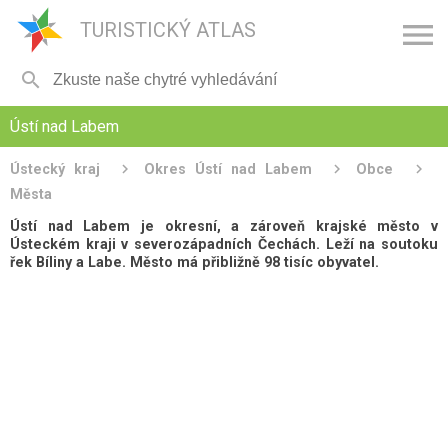

TURISTICKÝ ATLAS

Ústí nad Labem
Ústecký kraj
Okres Ústí nad Labem
Obce
Města
Ústí nad Labem je okresní, a zároveň krajské město v
Ústeckém kraji v severozápadních Čechách. Leží na soutoku
řek Bíliny a Labe. Město má přibližně 98 tisíc obyvatel.