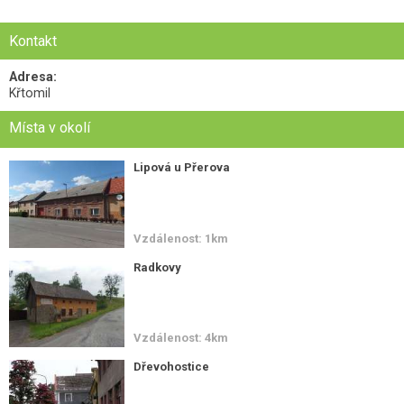
Kontakt
Adresa:
Křtomil
Místa v okolí
Lipová u Přerova
Vzdálenost: 1km
Radkovy
Vzdálenost: 4km
Dřevohostice