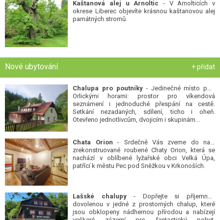
Kaštanová alej u Arnoltic
- V Arnolticích v
okrese Liberec objevíte krásnou kaštanovou alej
památných stromů.
Nové ubytování
+ přidat
Chalupa pro poutníky
- Jedinečné místo pod
Orlickými horami: prostor pro víkendová
seznámení i jednoduché přespání na cestě.
Setkání nezadaných, sdílení, ticho i oheň.
Otevřeno jednotlivcům, dvojicím i skupinám...
Chata Orion
- Srdečně Vás zveme do naší
zrekonstruované roubené Chaty Orion, která se
nachází v oblíbené lyžařské obci Velká Úpa,
patřící k městu Pec pod Sněžkou v Krkonoších.
Lašské chalupy
- Dopřejte si příjemnou
dovolenou v jedné z prostorných chalup, které
jsou obklopeny nádhernou přírodou a nabízejí
veškeré zázemí pro fantastický pobyt.