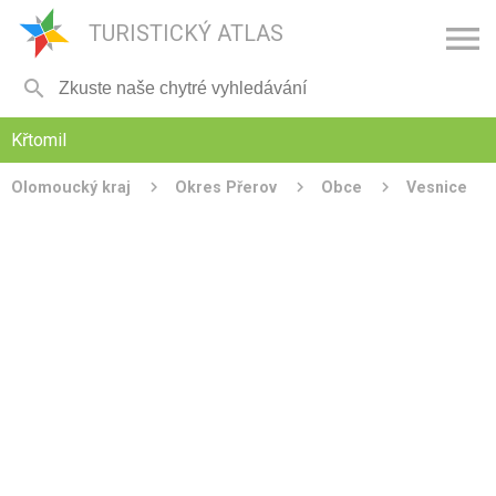

TURISTICKÝ ATLAS

Křtomil
Olomoucký kraj
Okres Přerov
Obce
Vesnice