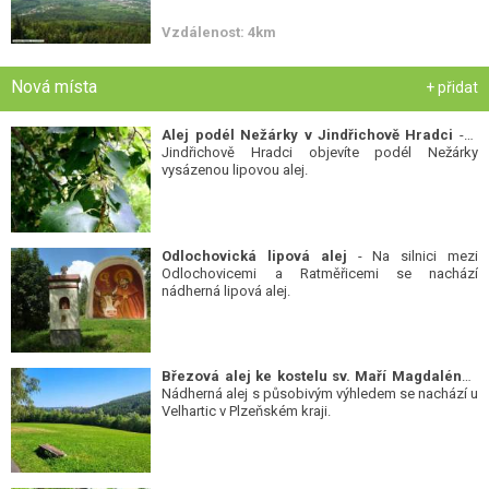
Vzdálenost: 4km
Nová místa
+ přidat
Alej podél Nežárky v Jindřichově Hradci
- V
Jindřichově Hradci objevíte podél Nežárky
vysázenou lipovou alej.
Odlochovická lipová alej
- Na silnici mezi
Odlochovicemi a Ratměřicemi se nachází
nádherná lipová alej.
Březová alej ke kostelu sv. Maří Magdalény
-
Nádherná alej s působivým výhledem se nachází u
Velhartic v Plzeňském kraji.