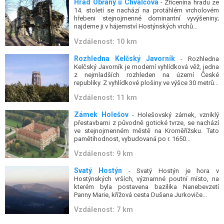
Hrad Obřany u Chvalčova
- Zřícenina hradu ze
14. století se nachází na protáhlém vrcholovém
hřebeni stejnojmenné dominantní vyvýšeniny;
najdeme ji v hájemství Hostýnských vrchů...
Vzdálenost: 10 km
Rozhledna Kelčský Javorník
- Rozhledna
Kelčský Javorník je moderní vyhlídková věž, jedna
z nejmladších rozhleden na území České
republiky. Z vyhlídkové plošiny ve výšce 30 metrů...
Vzdálenost: 11 km
Zámek Holešov
- Holešovský zámek, vzniklý
přestavbami z původně gotické tvrze, se nachází
ve stejnojmenném městě na Kroměřížsku. Tato
pamětihodnost, vybudovaná po r. 1650...
Vzdálenost: 9 km
Svatý Hostýn
- Svatý Hostýn je hora v
Hostýnských vrších, významné poutní místo, na
kterém byla postavena bazilika Nanebevzetí
Panny Marie, křížová cesta Dušana Jurkoviče...
Vzdálenost: 7 km