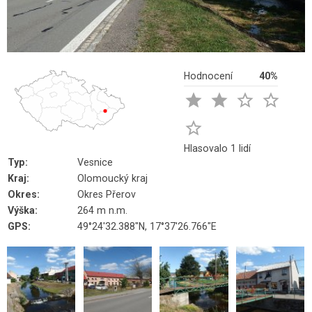
Hodnocení
40%





Hlasovalo 1 lidí
Typ:
Vesnice
Kraj:
Olomoucký kraj
Okres:
Okres Přerov
Výška:
264 m n.m.
GPS:
49°24'32.388"N, 17°37'26.766"E